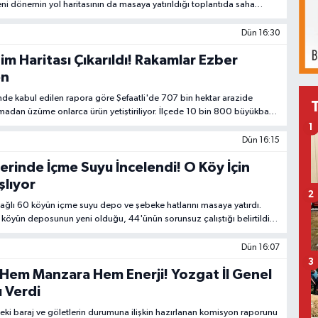
ni dönemin yol haritasının da masaya yatırıldığı toplantıda saha
mesi kararlaştırıldı.
Dün 16:30
im Haritası Çıkarıldı! Rakamlar Ezber
en
nde kabul edilen rapora göre Şefaatli'de 707 bin hektar arazide
adan üzüme onlarca ürün yetiştiriliyor. İlçede 10 bin 800 büyükbaş,
in 20 keçi bulunuyor.
1
Dün 16:15
erinde İçme Suyu İncelendi! O Köy İçin
şlıyor
2
bağlı 60 köyün içme suyu depo ve şebeke hatlarını masaya yatırdı.
öyün deposunun yeni olduğu, 44'ünün sorunsuz çalıştığı belirtildi.
l edildi.
Dün 16:07
3
Hem Manzara Hem Enerji! Yozgat İl Genel
ı Verdi
eki baraj ve göletlerin durumuna ilişkin hazırlanan komisyon raporunu