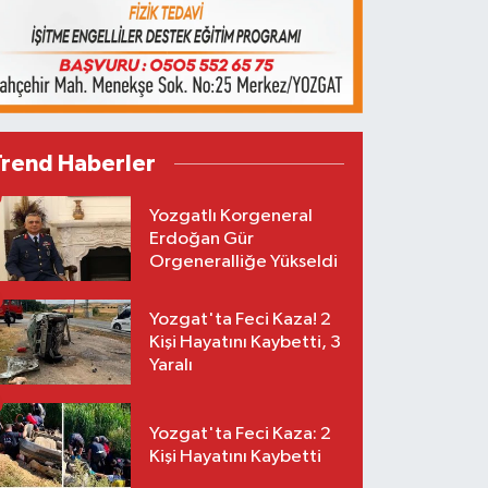
Trend Haberler
Yozgatlı Korgeneral
Erdoğan Gür
Orgeneralliğe Yükseldi
Yozgat'ta Feci Kaza! 2
Kişi Hayatını Kaybetti, 3
Yaralı
Yozgat'ta Feci Kaza: 2
Kişi Hayatını Kaybetti