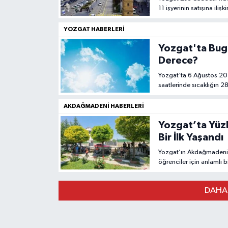
11 işyerinin satışına iliş
İdaresi'nin kaynak ihtiya
YOZGAT HABERLERI
Yozgat'ta Bugü
Derece?
Yozgat'ta 6 Ağustos 20
saatlerinde sıcaklığın 
AKDAĞMADENI HABERLERI
Yozgat’ta Yüzl
Bir İlk Yaşandı
Yozgat’ın Akdağmadeni i
öğrenciler için anlamlı bi
DAHA