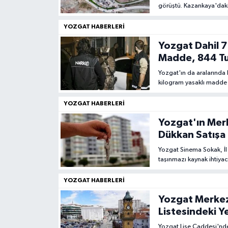
görüştü. Kazankaya'daki 
ve kefal balığı bulunduğu 
YOZGAT HABERLERI
Yozgat Dahil 7
Madde, 844 T
Yozgat'ın da aralarında
kilogram yasaklı madde 
şüpheli yakalanırken 844
YOZGAT HABERLERI
Yozgat'ın Merk
Dükkan Satışa 
Yozgat Sinema Sokak, İl
taşınmazı kaynak ihtiyacı
Meclisi'nde komisyonlar
YOZGAT HABERLERI
Yozgat Merkezde
Listesindeki Y
Yozgat Lise Caddesi'ndek