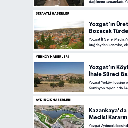
dağılımını tamamladı. Ye
çalışmalarına ağırlık veril
ŞEFAATLI HABERLERI
Yozgat’ın Üret
Bozacak Türd
Yozgat İl Genel Meclisi'
buğdaydan kenevire, elm
31 bin 500 koyun ve 2 b
YERKÖY HABERLERI
Yozgat’ın Köyl
İhale Süreci Ba
Yozgat Yerköy ilçesine 
Komisyon raporunda 14 k
Rapor oy çokluğuyla kabu
AYDINCIK HABERLERI
Kazankaya'da 
Meclisi Kararın
Yozgat Aydıncık ilçesind