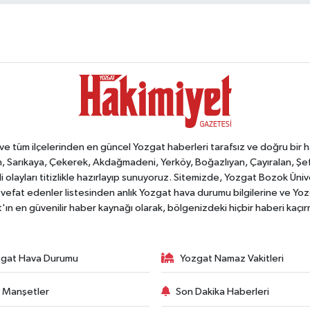
tüm ilçelerinden en güncel Yozgat haberleri tarafsız ve doğru bir habe
, Sarıkaya, Çekerek, Akdağmadeni, Yerköy, Boğazlıyan, Çayıralan, Şefaat
 olayları titizlikle hazırlayıp sunuyoruz. Sitemizde, Yozgat Bozok Üni
vefat edenler listesinden anlık Yozgat hava durumu bilgilerine ve Yo
at'ın en güvenilir haber kaynağı olarak, bölgenizdeki hiçbir haberi kaçı
gat Hava Durumu
Yozgat Namaz Vakitleri
 Manşetler
Son Dakika Haberleri