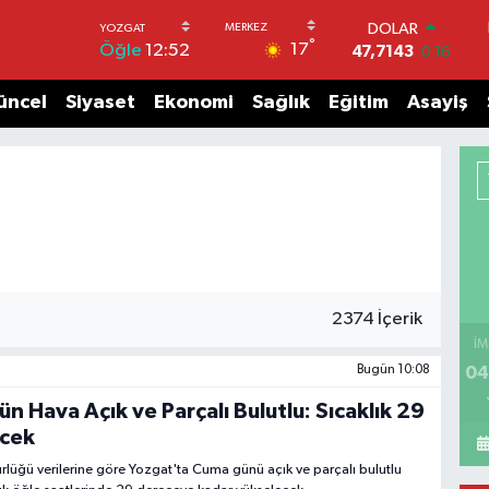
DOLAR
°
17
Öğle
12:52
47,7143
0.16
EURO
55,0317
-0.02
üncel
Siyaset
Ekonomi
Sağlık
Eğitim
Asayiş
STERLİN
64,2463
0.07
GRAM ALTIN
6574.81
1.44
BİST100
13.799
70
BITCOIN
64.225,61
-0.63
2374 İçerik
İM
Bugün 10:08
04
n Hava Açık ve Parçalı Bulutlu: Sıcaklık 29
ecek
lüğü verilerine göre Yozgat'ta Cuma günü açık ve parçalı bulutlu