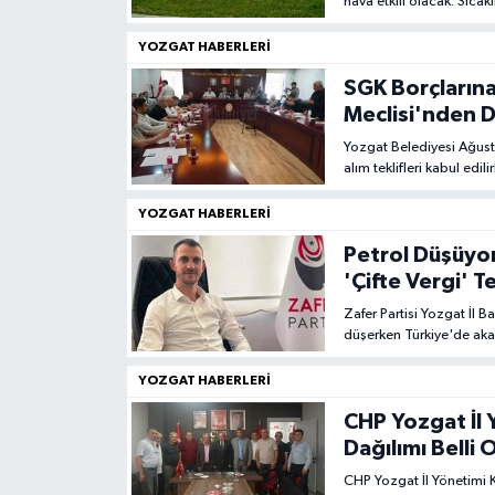
hava etkili olacak. Sıca
YOZGAT HABERLERI
SGK Borçlarına
Meclisi'nden D
Yozgat Belediyesi Ağusto
alım teklifleri kabul edil
üzere gelecek hafta kon
YOZGAT HABERLERI
Petrol Düşüyor
'Çifte Vergi' T
Zafer Partisi Yozgat İl B
düşerken Türkiye'de akar
ekonomi politikaları vata
YOZGAT HABERLERI
CHP Yozgat İl 
Dağılımı Belli 
CHP Yozgat İl Yönetimi K