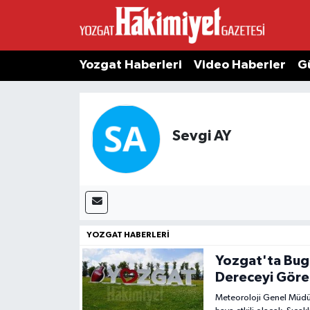
Yozgat Haberleri
Video Haberler
G
Sevgi AY
YOZGAT HABERLERI
Yozgat'ta Bugü
Dereceyi Gör
Meteoroloji Genel Müdür