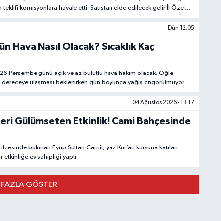
kin teklifi komisyonlara havale etti. Satıştan elde edilecek gelir İl Özel
cında kullanılması planlanıyor.
Dün 12:05
n Hava Nasıl Olacak? Sıcaklık Kaç
26 Perşembe günü açık ve az bulutlu hava hakim olacak. Öğle
28 dereceye ulaşması beklenirken gün boyunca yağış öngörülmüyor.
04 Ağustos 2026 - 18:17
eri Gülümseten Etkinlik! Cami Bahçesinde
lçesinde bulunan Eyüp Sultan Camii, yaz Kur’an kursuna katılan
r etkinliğe ev sahipliği yaptı.
 FAZLA GÖSTER