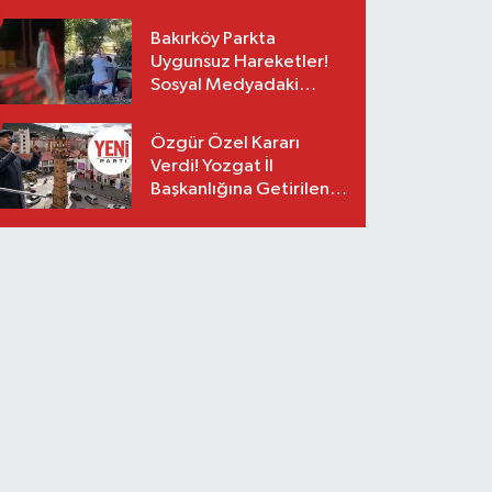
Bakırköy Parkta
Uygunsuz Hareketler!
Sosyal Medyadaki
Görüntüler Sonrası
Gözaltı
Özgür Özel Kararı
Verdi! Yozgat İl
Başkanlığına Getirilen
O İsim Açıklandı