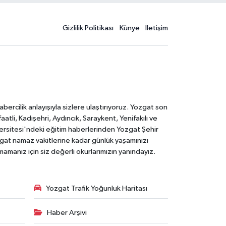
Gizlilik Politikası
Künye
İletişim
rcilik anlayışıyla sizlere ulaştırıyoruz. Yozgat son
li, Kadışehri, Aydıncık, Saraykent, Yenifakılı ve
versitesi'ndeki eğitim haberlerinden Yozgat Şehir
zgat namaz vakitlerine kadar günlük yaşamınızı
rmamanız için siz değerli okurlarımızın yanındayız.
Yozgat Trafik Yoğunluk Haritası
Haber Arşivi