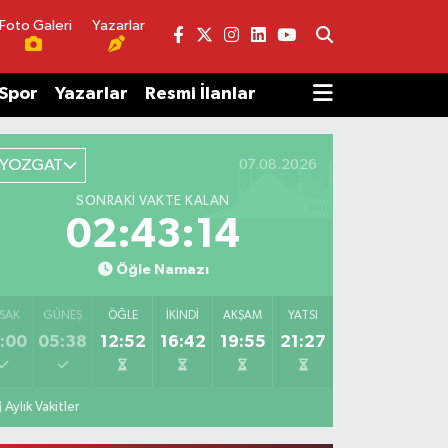
Foto Galeri
Yazarlar
Spor
Yazarlar
Resmi İlanlar
YOZGAT
07.08.2026
SONRAKI VAKTE KALAN
02:43:14
Öğle Namazı
SAK
GÜNEŞ
ÖĞLE
İKINDI
AKŞAM
YATSI
:00
05:38
12:52
16:42
19:55
21:27
Aylık Vakitler