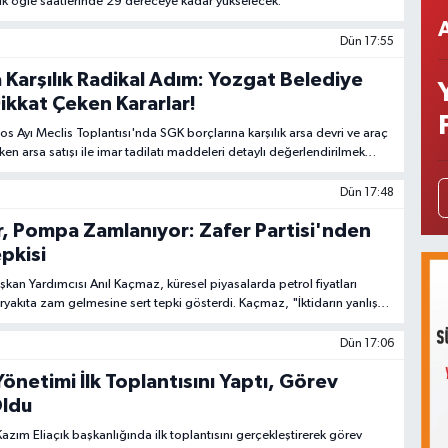
klık öğle saatlerinde 29 dereceye kadar yükselecek.
Dün 17:55
 Karşılık Radikal Adım: Yozgat Belediye
ikkat Çeken Kararlar!
s Ayı Meclis Toplantısı'nda SGK borçlarına karşılık arsa devri ve araç
irken arsa satışı ile imar tadilatı maddeleri detaylı değerlendirilmek
uşulacak.
Dün 17:48
, Pompa Zamlanıyor: Zafer Partisi'nden
epkisi
aşkan Yardımcısı Anıl Kaçmaz, küresel piyasalarda petrol fiyatları
yakıta zam gelmesine sert tepki gösterdi. Kaçmaz, "İktidarın yanlış
ndaşın sırtına vergi yükü olarak biniyor" dedi.
Dün 17:06
Yönetimi İlk Toplantısını Yaptı, Görev
Oldu
azım Eliaçık başkanlığında ilk toplantısını gerçekleştirerek görev