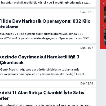
barajdan elektrik üretildiği, Kösrelik ve Baydiğin göletlerinde sazan
4
belirtilen rapor oy birliğiyle kabul edildi.
Dün 13:50
1 İlde Dev Narkotik Operasyonu: 832 Kilo
utuklama
5
 bulunduğu 71 ilde düzenlediği Narkotik operasyonlarında 832
ve 425 bin 419 yasaklı madde ele geçirildi. Operasyonda bin 302
'ü tutuklandı.
Dün 13:37
ezinde Gayrimenkul Hareketliliği! 3
Çıkarılacak
 Genel Meclisi, Ağustos ayı dördüncü birleşim toplantısında
nı karşılamak amacıyla satışa çıkarma kararı aldı. Teklif, İl Genel
a havale edildi.
Dün 12:19
ki 11 Alan Satışa Çıkarıldı! İşte Satış
erler
i mülkiyeti özel idaresinde bulunan kafe, lokanta, eczane, fırın gibi