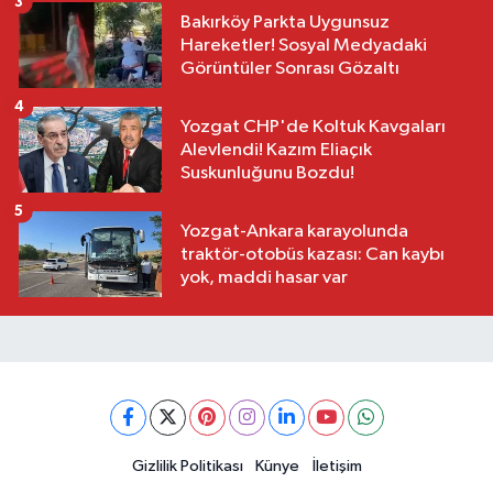
3
Bakırköy Parkta Uygunsuz
Hareketler! Sosyal Medyadaki
Görüntüler Sonrası Gözaltı
4
Yozgat CHP'de Koltuk Kavgaları
Alevlendi! Kazım Eliaçık
Suskunluğunu Bozdu!
5
Yozgat-Ankara karayolunda
traktör-otobüs kazası: Can kaybı
yok, maddi hasar var
Gizlilik Politikası
Künye
İletişim