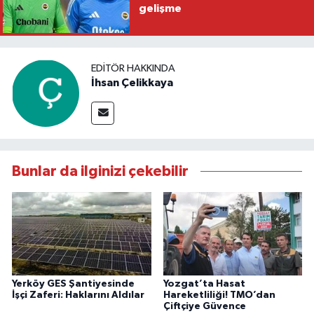
gelişme
EDITÖR HAKKINDA
İhsan Çelikkaya
Bunlar da ilginizi çekebilir
Yerköy GES Şantiyesinde
Yozgat’ta Hasat
İşçi Zaferi: Haklarını Aldılar
Hareketliliği! TMO’dan
Çiftçiye Güvence