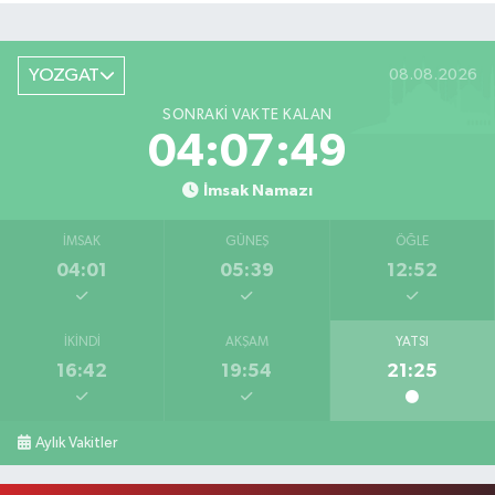
YOZGAT
08.08.2026
SONRAKI VAKTE KALAN
04:07:49
İmsak Namazı
İMSAK
GÜNEŞ
ÖĞLE
04:01
05:39
12:52
İKINDI
AKŞAM
YATSI
16:42
19:54
21:25
Aylık Vakitler