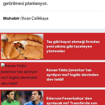
getirilmesi planlanıyor.
Muhabir:
İhsan Çelikkaya
Taş gibi bayat ekmeği fırından
yeni çıkmış gibi tazeleyen
yöntemler
Kenan Yıldız Juventus'tan
ayrılıyor mu? İngiliz devinden
dev teklif
Ederson Fenerbahçe'den
ayrılacak mı? Transferde son