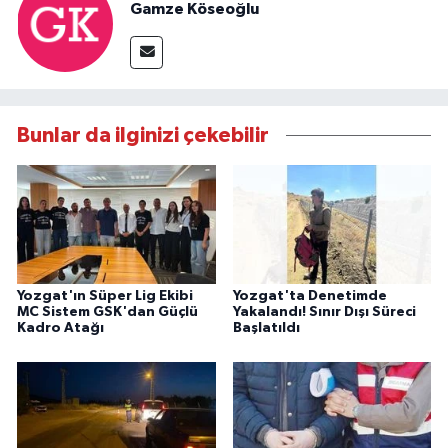
Gamze Köseoğlu
Bunlar da ilginizi çekebilir
Yozgat'ın Süper Lig Ekibi
Yozgat'ta Denetimde
MC Sistem GSK'dan Güçlü
Yakalandı! Sınır Dışı Süreci
Kadro Atağı
Başlatıldı