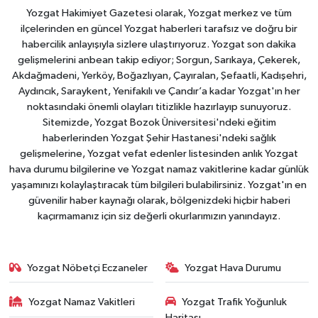
Yozgat Hakimiyet Gazetesi olarak, Yozgat merkez ve tüm
ilçelerinden en güncel Yozgat haberleri tarafsız ve doğru bir
habercilik anlayışıyla sizlere ulaştırıyoruz. Yozgat son dakika
gelişmelerini anbean takip ediyor; Sorgun, Sarıkaya, Çekerek,
Akdağmadeni, Yerköy, Boğazlıyan, Çayıralan, Şefaatli, Kadışehri,
Aydıncık, Saraykent, Yenifakılı ve Çandır’a kadar Yozgat'ın her
noktasındaki önemli olayları titizlikle hazırlayıp sunuyoruz.
Sitemizde, Yozgat Bozok Üniversitesi'ndeki eğitim
haberlerinden Yozgat Şehir Hastanesi'ndeki sağlık
gelişmelerine, Yozgat vefat edenler listesinden anlık Yozgat
hava durumu bilgilerine ve Yozgat namaz vakitlerine kadar günlük
yaşamınızı kolaylaştıracak tüm bilgileri bulabilirsiniz. Yozgat'ın en
güvenilir haber kaynağı olarak, bölgenizdeki hiçbir haberi
kaçırmamanız için siz değerli okurlarımızın yanındayız.
Yozgat Nöbetçi Eczaneler
Yozgat Hava Durumu
Yozgat Namaz Vakitleri
Yozgat Trafik Yoğunluk
Haritası