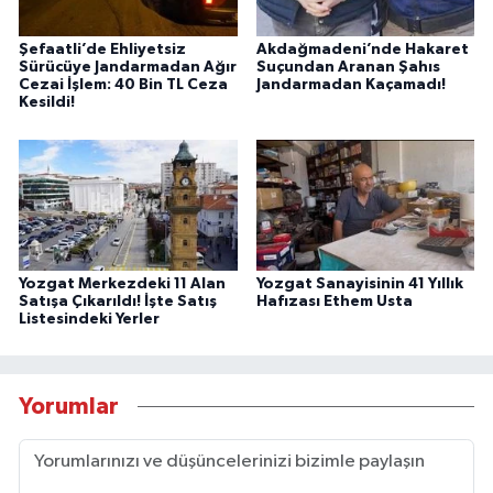
Şefaatli’de Ehliyetsiz
Akdağmadeni’nde Hakaret
Sürücüye Jandarmadan Ağır
Suçundan Aranan Şahıs
Cezai İşlem: 40 Bin TL Ceza
Jandarmadan Kaçamadı!
Kesildi!
Yozgat Merkezdeki 11 Alan
Yozgat Sanayisinin 41 Yıllık
Satışa Çıkarıldı! İşte Satış
Hafızası Ethem Usta
Listesindeki Yerler
Yorumlar