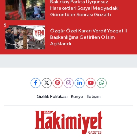
Bakırköy Parkta Uygunsuz
Hareketler! Sosyal Medyadaki
Görüntüler Sonrası Gözaltı
5
Özgür Özel Kararı Verdi! Yozgat İl
Başkanlığına Getirilen O İsim
Açıklandı
Gizlilik Politikası
Künye
İletişim