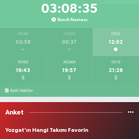
03:08:35
İkindi Namazı
İMSAK
GÜNEŞ
ÖĞLE
03:58
05:37
12:52
İKINDI
AKŞAM
YATSI
16:43
19:57
21:28
Aylık Vakitler
Anket
Yozgat'ın Hangi Takımı Favorin