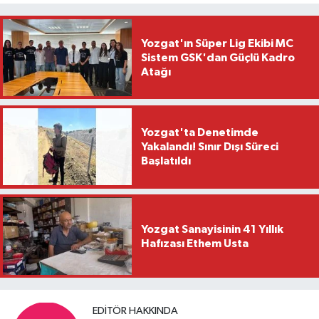
Yozgat'ın Süper Lig Ekibi MC
Sistem GSK'dan Güçlü Kadro
Atağı
Yozgat'ta Denetimde
Yakalandı! Sınır Dışı Süreci
Başlatıldı
Yozgat Sanayisinin 41 Yıllık
Hafızası Ethem Usta
EDITÖR HAKKINDA