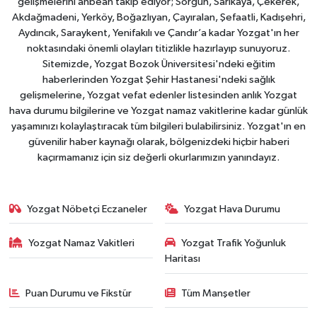
gelişmelerini anbean takip ediyor; Sorgun, Sarıkaya, Çekerek,
Akdağmadeni, Yerköy, Boğazlıyan, Çayıralan, Şefaatli, Kadışehri,
Aydıncık, Saraykent, Yenifakılı ve Çandır’a kadar Yozgat'ın her
noktasındaki önemli olayları titizlikle hazırlayıp sunuyoruz.
Sitemizde, Yozgat Bozok Üniversitesi'ndeki eğitim
haberlerinden Yozgat Şehir Hastanesi'ndeki sağlık
gelişmelerine, Yozgat vefat edenler listesinden anlık Yozgat
hava durumu bilgilerine ve Yozgat namaz vakitlerine kadar günlük
yaşamınızı kolaylaştıracak tüm bilgileri bulabilirsiniz. Yozgat'ın en
güvenilir haber kaynağı olarak, bölgenizdeki hiçbir haberi
kaçırmamanız için siz değerli okurlarımızın yanındayız.
Yozgat Nöbetçi Eczaneler
Yozgat Hava Durumu
Yozgat Namaz Vakitleri
Yozgat Trafik Yoğunluk
Haritası
Puan Durumu ve Fikstür
Tüm Manşetler