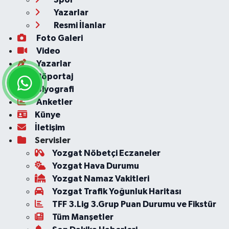
Yazarlar
Resmi İlanlar
Foto Galeri
Video
Yazarlar
Röportaj
Biyografi
Anketler
Künye
İletişim
Servisler
Yozgat Nöbetçi Eczaneler
Yozgat Hava Durumu
Yozgat Namaz Vakitleri
Yozgat Trafik Yoğunluk Haritası
TFF 3.Lig 3.Grup Puan Durumu ve Fikstür
Tüm Manşetler