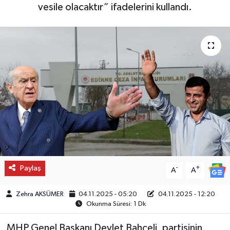
vesile olacaktır” ifadelerini kullandı.
Paylaş
-
+
A
A
Zehra AKSÜMER
04.11.2025 - 05:20
04.11.2025 - 12:20
Okunma Süresi: 1 Dk
MHP Genel Başkanı Devlet Bahçeli, partisinin