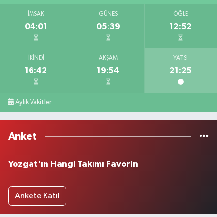
İMSAK
GÜNEŞ
ÖĞLE
04:01
05:39
12:52
İKINDI
AKŞAM
YATSI
16:42
19:54
21:25
Aylık Vakitler
Anket
Yozgat'ın Hangi Takımı Favorin
Ankete Katıl