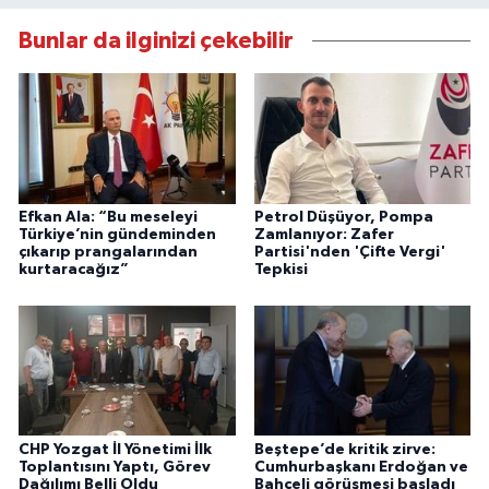
Bunlar da ilginizi çekebilir
Efkan Ala: “Bu meseleyi
Petrol Düşüyor, Pompa
Türkiye’nin gündeminden
Zamlanıyor: Zafer
çıkarıp prangalarından
Partisi'nden 'Çifte Vergi'
kurtaracağız”
Tepkisi
CHP Yozgat İl Yönetimi İlk
Beştepe’de kritik zirve:
Toplantısını Yaptı, Görev
Cumhurbaşkanı Erdoğan ve
Dağılımı Belli Oldu
Bahçeli görüşmesi başladı