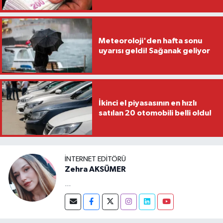
Meteoroloji'den hafta sonu
uyarısı geldi! Sağanak geliyor
İkinci el piyasasının en hızlı
satılan 20 otomobili belli oldu!
İNTERNET EDITÖRÜ
Zehra AKSÜMER
...