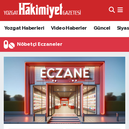
Yozgat Haberleri
Video Haberler
Güncel
Siya
Nöbetçi Eczaneler