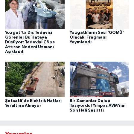
Yozgat'ta Diş Tedavisi
Yozgatlıların Sesi 'GOMÜ'
Görenler Bu Hataya
Olacak: Fragmanı
Düşüyor: Tedaviyi Çöpe
Yayınlandı
Attıran Nedeni Uzmanı
Açıkladı!
Şefaatli’de Elektrik Hatları
Bir Zamanlar Dolup
Yeraltına Alınıyor
Taşıyordu! Yimpaş AVM'nin
Son Hali Şaşırttı