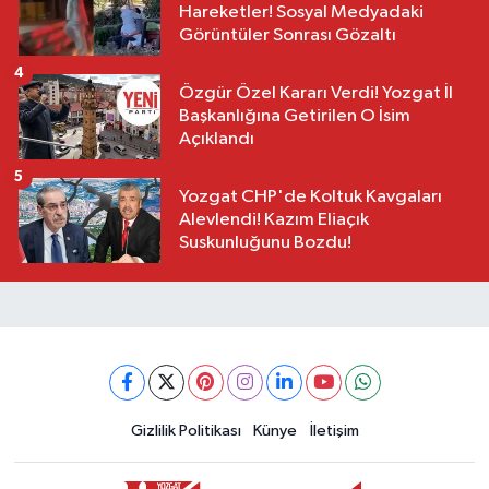
Hareketler! Sosyal Medyadaki
Görüntüler Sonrası Gözaltı
4
Özgür Özel Kararı Verdi! Yozgat İl
Başkanlığına Getirilen O İsim
Açıklandı
5
Yozgat CHP'de Koltuk Kavgaları
Alevlendi! Kazım Eliaçık
Suskunluğunu Bozdu!
Gizlilik Politikası
Künye
İletişim