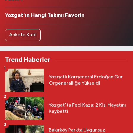
Yozgat'ın Hangi Takımı Favorin
Ankete Katıl
Trend Haberler
1
Yozgatlı Korgeneral Erdoğan Gür
Orgeneralliğe Yükseldi
2
Yozgat'ta Feci Kaza: 2 Kişi Hayatını
Kaybetti
3
Bakırköy Parkta Uygunsuz