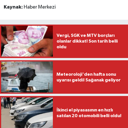
Kaynak:
Haber Merkezi
Vergi, SGK ve MTV borçları
olanlar dikkat! Son tarih belli
oldu
Meteoroloji'den hafta sonu
uyarısı geldi! Sağanak geliyor
İkinci el piyasasının en hızlı
satılan 20 otomobili belli oldu!