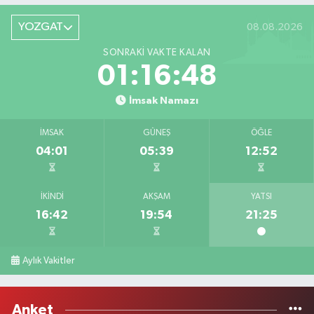
YOZGAT
08.08.2026
SONRAKI VAKTE KALAN
01:16:48
İmsak Namazı
İMSAK
GÜNEŞ
ÖĞLE
04:01
05:39
12:52
İKINDI
AKŞAM
YATSI
16:42
19:54
21:25
Aylık Vakitler
Anket