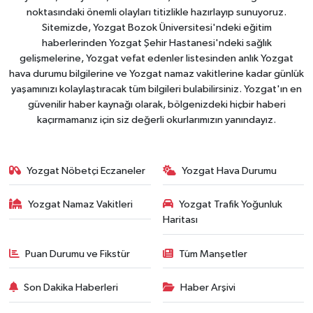
noktasındaki önemli olayları titizlikle hazırlayıp sunuyoruz.
Sitemizde, Yozgat Bozok Üniversitesi'ndeki eğitim
haberlerinden Yozgat Şehir Hastanesi'ndeki sağlık
gelişmelerine, Yozgat vefat edenler listesinden anlık Yozgat
hava durumu bilgilerine ve Yozgat namaz vakitlerine kadar günlük
yaşamınızı kolaylaştıracak tüm bilgileri bulabilirsiniz. Yozgat'ın en
güvenilir haber kaynağı olarak, bölgenizdeki hiçbir haberi
kaçırmamanız için siz değerli okurlarımızın yanındayız.
Yozgat Nöbetçi Eczaneler
Yozgat Hava Durumu
Yozgat Namaz Vakitleri
Yozgat Trafik Yoğunluk
Haritası
Puan Durumu ve Fikstür
Tüm Manşetler
Son Dakika Haberleri
Haber Arşivi