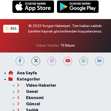
© 2025 Yozgat Hakimiyet. Tüm hakları saklıdır.
RSS
İçerikler kaynak gösterilmeden kopyalanamaz.
Haber Yazılımı:
TE Bilişim
Ana Sayfa
Kategoriler
Video Haberler
Genel
Ekonomi
Güncel
Sağlık