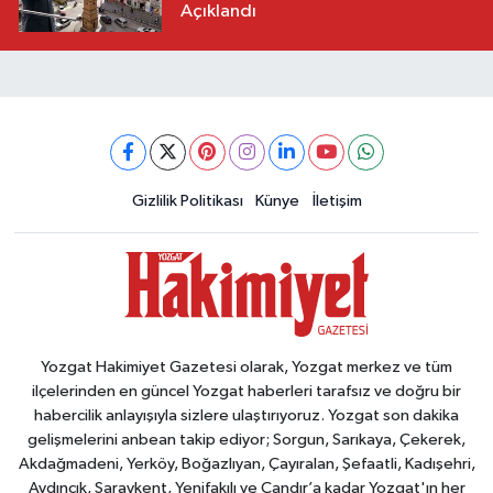
Açıklandı
Gizlilik Politikası
Künye
İletişim
Yozgat Hakimiyet Gazetesi olarak, Yozgat merkez ve tüm
ilçelerinden en güncel Yozgat haberleri tarafsız ve doğru bir
habercilik anlayışıyla sizlere ulaştırıyoruz. Yozgat son dakika
gelişmelerini anbean takip ediyor; Sorgun, Sarıkaya, Çekerek,
Akdağmadeni, Yerköy, Boğazlıyan, Çayıralan, Şefaatli, Kadışehri,
Aydıncık, Saraykent, Yenifakılı ve Çandır’a kadar Yozgat'ın her