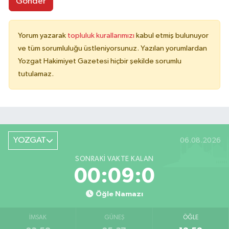
Gönder
Yorum yazarak
topluluk kurallarımızı
kabul etmiş bulunuyor
ve tüm sorumluluğu üstleniyorsunuz. Yazılan yorumlardan
Yozgat Hakimiyet Gazetesi hiçbir şekilde sorumlu
tutulamaz.
YOZGAT
06.08.2026
SONRAKI VAKTE KALAN
00:09:0
Öğle Namazı
İMSAK
GÜNEŞ
ÖĞLE