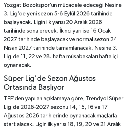
Yozgat Bozokspor’un mücadele edeceği Nesine
3. Lig'de yeni sezon 5-6 Eylül 2026 tarihinde
başlayacak. Ligin ilk yarısı 20 Aralık 2026
tarihinde sona erecek. İkinci yarı ise 16 Ocak
2027 tarihinde başlayacak ve normal sezon 24
Nisan 2027 tarihinde tamamlanacak. Nesine 3.
Lig'de 11, 22 ve 28. hafta müsabakaları hafta içi
oynanacak.
Süper Lig'de Sezon Ağustos
Ortasında Başlıyor
TFF'den yapılan açıklamaya göre, Trendyol Süper
Lig'de 2026-2027 sezonu 14, 15, 16 ve 17
Ağustos 2026 tarihlerinde oynanacak maçlarla
start alacak. Ligin ilk yarısı 18, 19, 20 ve 21 Aralık