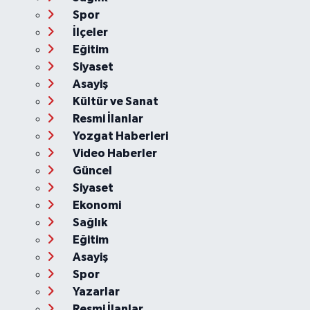
Spor
İlçeler
Eğitim
Siyaset
Asayiş
Kültür ve Sanat
Resmi İlanlar
Yozgat Haberleri
Video Haberler
Güncel
Siyaset
Ekonomi
Sağlık
Eğitim
Asayiş
Spor
Yazarlar
Resmi İlanlar