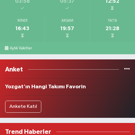
03:58
05:37
12:52
İKINDI
AKŞAM
YATSI
16:43
19:57
21:28
Aylık Vakitler
Anket
Yozgat'ın Hangi Takımı Favorin
Ankete Katıl
Trend Haberler