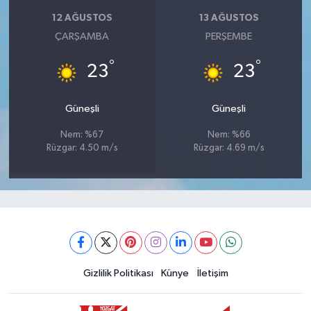
12 AĞUSTOS
13 AĞUSTOS
ÇARŞAMBA
PERŞEMBE
°
°
23
23
Güneşli
Güneşli
Nem: %67
Nem: %66
Rüzgar: 4.50 m/s
Rüzgar: 4.69 m/s
Gizlilik Politikası
Künye
İletişim