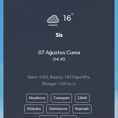
°
16
Sis
07 Ağustos Cuma
04:45
Nem: %95, Basınç: 1011 hpa hPa,
Rüzgar: 1.00 m/s
Akçakoca
Cumayeri
Çilimli
Gölyaka
Gümüşova
Kaynaşlı