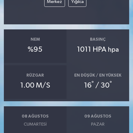
Merkez
Yığılca
NEM
BASINÇ
%95
1011 HPA
hpa
RÜZGAR
EN DÜŞÜK / EN YÜKSEK
°
°
1.00 M/S
16
/ 30
08 AĞUSTOS
09 AĞUSTOS
CUMARTESI
PAZAR