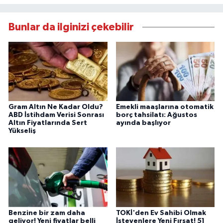
Bunlar da ilginizi çekebilir
Gram Altın Ne Kadar Oldu?
Emekli maaşlarına otomatik
ABD İstihdam Verisi Sonrası
borç tahsilatı: Ağustos
Altın Fiyatlarında Sert
ayında başlıyor
Yükseliş
Benzine bir zam daha
TOKİ'den Ev Sahibi Olmak
geliyor! Yeni fiyatlar belli
İsteyenlere Yeni Fırsat! 51