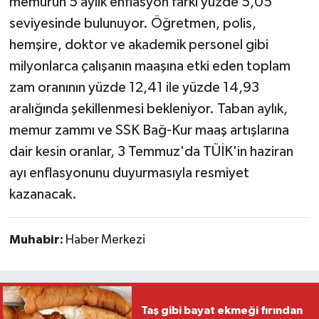
memurun 5 aylık enflasyon farkı yüzde 5,05
seviyesinde bulunuyor. Öğretmen, polis,
hemşire, doktor ve akademik personel gibi
milyonlarca çalışanın maaşına etki eden toplam
zam oranının yüzde 12,41 ile yüzde 14,93
aralığında şekillenmesi bekleniyor. Taban aylık,
memur zammı ve SSK Bağ-Kur maaş artışlarına
dair kesin oranlar, 3 Temmuz'da TÜİK'in haziran
ayı enflasyonunu duyurmasıyla resmiyet
kazanacak.
Muhabir:
Haber Merkezi
Taş gibi bayat ekmeği fırından