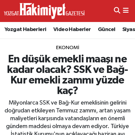
Yozgat Haberleri
Video Haberler
Güncel
Siya
EKONOMI
En düşük emekli maaşı ne
kadar olacak? SSK ve Bağ-
Kur emekli zammı yüzde
kaç?
Milyonlarca SSK ve Bağ-Kur emeklisinin gelirini
doğrudan etkileyen Temmuz zammı, artan yaşam
maliyetleri karşısında vatandaşların en önemli
gündem maddesi olmaya devam ediyor. Türkiye
İstatistik Kurumu'nun açıklayacağı haziran ayı