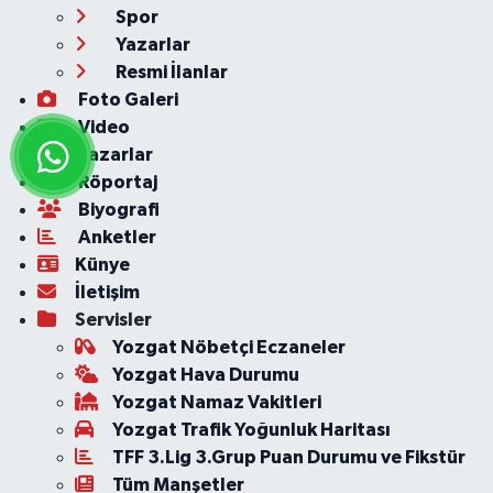
Spor
Yazarlar
Resmi İlanlar
Foto Galeri
Video
Yazarlar
Röportaj
Biyografi
Anketler
Künye
İletişim
Servisler
Yozgat Nöbetçi Eczaneler
Yozgat Hava Durumu
Yozgat Namaz Vakitleri
Yozgat Trafik Yoğunluk Haritası
TFF 3.Lig 3.Grup Puan Durumu ve Fikstür
Tüm Manşetler