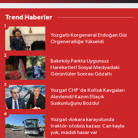
Trend Haberler
1
Yozgatlı Korgeneral Erdoğan Gür
Orgeneralliğe Yükseldi
2
Bakırköy Parkta Uygunsuz
Hareketler! Sosyal Medyadaki
Görüntüler Sonrası Gözaltı
3
Yozgat CHP'de Koltuk Kavgaları
Alevlendi! Kazım Eliaçık
Suskunluğunu Bozdu!
4
Yozgat-Ankara karayolunda
traktör-otobüs kazası: Can kaybı
yok, maddi hasar var