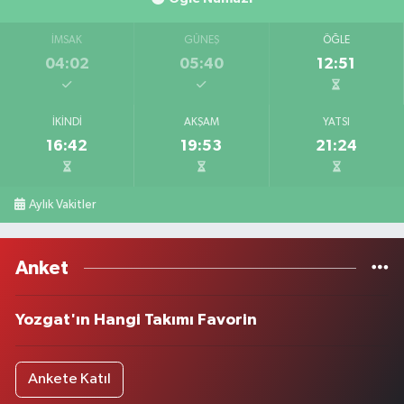
İMSAK
GÜNEŞ
ÖĞLE
04:02
05:40
12:51
İKINDI
AKŞAM
YATSI
16:42
19:53
21:24
Aylık Vakitler
Anket
Yozgat'ın Hangi Takımı Favorin
Ankete Katıl