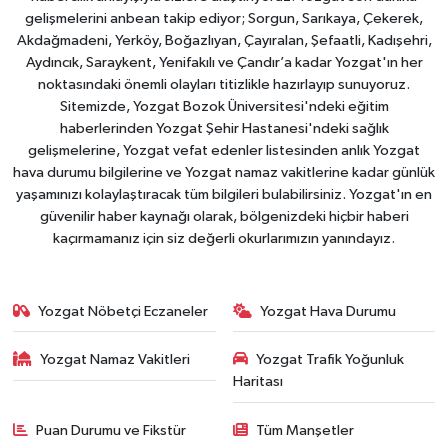
gelişmelerini anbean takip ediyor; Sorgun, Sarıkaya, Çekerek,
Akdağmadeni, Yerköy, Boğazlıyan, Çayıralan, Şefaatli, Kadışehri,
Aydıncık, Saraykent, Yenifakılı ve Çandır’a kadar Yozgat'ın her
noktasındaki önemli olayları titizlikle hazırlayıp sunuyoruz.
Sitemizde, Yozgat Bozok Üniversitesi'ndeki eğitim
haberlerinden Yozgat Şehir Hastanesi'ndeki sağlık
gelişmelerine, Yozgat vefat edenler listesinden anlık Yozgat
hava durumu bilgilerine ve Yozgat namaz vakitlerine kadar günlük
yaşamınızı kolaylaştıracak tüm bilgileri bulabilirsiniz. Yozgat'ın en
güvenilir haber kaynağı olarak, bölgenizdeki hiçbir haberi
kaçırmamanız için siz değerli okurlarımızın yanındayız.
Yozgat Nöbetçi Eczaneler
Yozgat Hava Durumu
Yozgat Namaz Vakitleri
Yozgat Trafik Yoğunluk
Haritası
Puan Durumu ve Fikstür
Tüm Manşetler