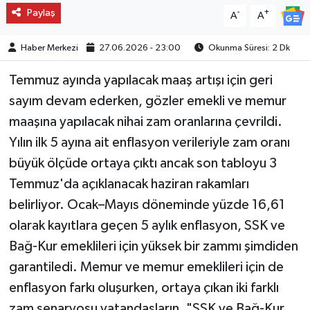
Paylaş
-
+
A
A
Haber Merkezi
27.06.2026 - 23:00
Okunma Süresi: 2 Dk
Temmuz ayında yapılacak maaş artışı için geri
sayım devam ederken, gözler emekli ve memur
maaşına yapılacak nihai zam oranlarına çevrildi.
Yılın ilk 5 ayına ait enflasyon verileriyle zam oranı
büyük ölçüde ortaya çıktı ancak son tabloyu 3
Temmuz'da açıklanacak haziran rakamları
belirliyor. Ocak–Mayıs döneminde yüzde 16,61
olarak kayıtlara geçen 5 aylık enflasyon, SSK ve
Bağ-Kur emeklileri için yüksek bir zammı şimdiden
garantiledi. Memur ve memur emeklileri için de
enflasyon farkı oluşurken, ortaya çıkan iki farklı
zam senaryosu vatandaşların, "SSK ve Bağ-Kur