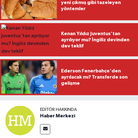
yeni çıkmış gibi tazeleyen
yöntemler
Kenan Yıldız Juventus'tan
ayrılıyor mu? İngiliz devinden
dev teklif
Ederson Fenerbahçe'den
ayrılacak mı? Transferde son
gelişme
EDITÖR HAKKINDA
Haber Merkezi