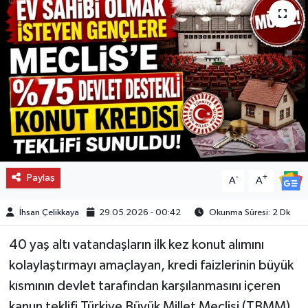
Paylaş
-
+
A
A
İhsan Çelikkaya
29.05.2026 - 00:42
Okunma Süresi: 2 Dk
40 yaş altı vatandaşların ilk kez konut alımını
kolaylaştırmayı amaçlayan, kredi faizlerinin büyük
kısmının devlet tarafından karşılanmasını içeren
kanun teklifi Türkiye Büyük Millet Meclisi (TBMM)