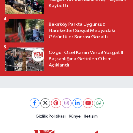
Kaybetti
4
Bakırköy Parkta Uygunsuz
Hareketler! Sosyal Medyadaki
Görüntüler Sonrası Gözaltı
5
Özgür Özel Kararı Verdi! Yozgat İl
Başkanlığına Getirilen O İsim
Açıklandı
Gizlilik Politikası
Künye
İletişim