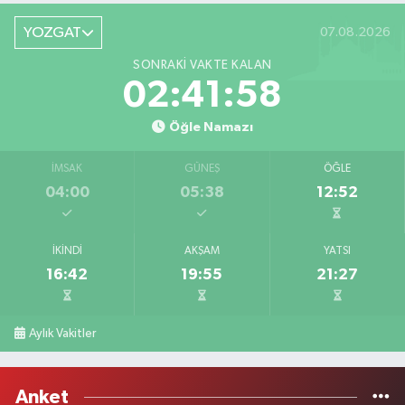
YOZGAT
07.08.2026
SONRAKI VAKTE KALAN
02:41:58
Öğle Namazı
İMSAK
GÜNEŞ
ÖĞLE
04:00
05:38
12:52
İKINDI
AKŞAM
YATSI
16:42
19:55
21:27
Aylık Vakitler
Anket