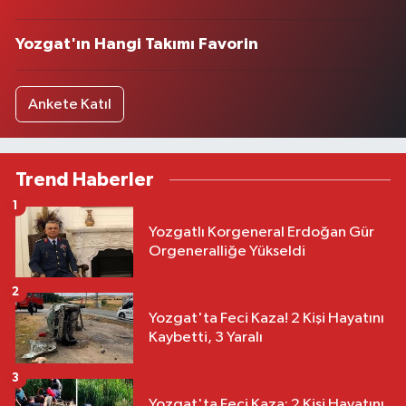
Yozgat'ın Hangi Takımı Favorin
Ankete Katıl
Trend Haberler
1
Yozgatlı Korgeneral Erdoğan Gür
Orgeneralliğe Yükseldi
2
Yozgat'ta Feci Kaza! 2 Kişi Hayatını
Kaybetti, 3 Yaralı
3
Yozgat'ta Feci Kaza: 2 Kişi Hayatını