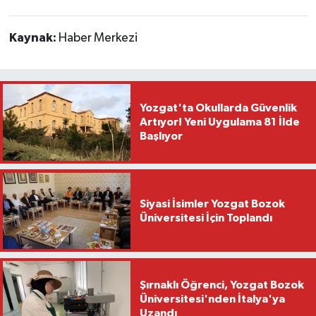
Kaynak:
Haber Merkezi
Yozgat'ta Okullarda Güvenlik
Artıyor! Yeni Uygulama 81 İlde
Başlıyor
Siyasi İsimler Yozgat Bozok
Üniversitesi İçin Toplandı
Şırnaklı Öğrenci, Yozgat Bozok
Üniversitesi'nden İtalya'ya
Uzandı