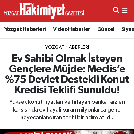
Yozgat Haberleri
Video Haberler
Güncel
Siya
YOZGAT HABERLERI
Ev Sahibi Olmak İsteyen
Gençlere Müjde: Meclis’e
%75 Devlet Destekli Konut
Kredisi Teklifi Sunuldu!
Yüksek konut fiyatları ve fırlayan banka faizleri
karşısında ev hayali kuran milyonlarca genci
heyecanlandıran tarihi bir adım atıldı.