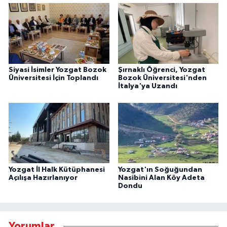
Siyasi İsimler Yozgat Bozok
Şırnaklı Öğrenci, Yozgat
Üniversitesi İçin Toplandı
Bozok Üniversitesi'nden
İtalya'ya Uzandı
Yozgat İl Halk Kütüphanesi
Yozgat'ın Soğuğundan
Açılışa Hazırlanıyor
Nasibini Alan Köy Adeta
Dondu
Yorumlar