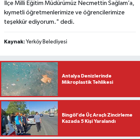
İlçe Milli Eğitim Müdürümüz Necmettin Sağlam’a,
kıymetli öğretmenlerimize ve öğrencilerimize
teşekkür ediyorum." dedi.
Kaynak:
Yerköy Belediyesi
Antalya Denizlerinde
Mikroplastik Tehlikesi
Bingöl’de Üç Araçlı Zincirleme
Kazada 5 Kişi Yaralandı