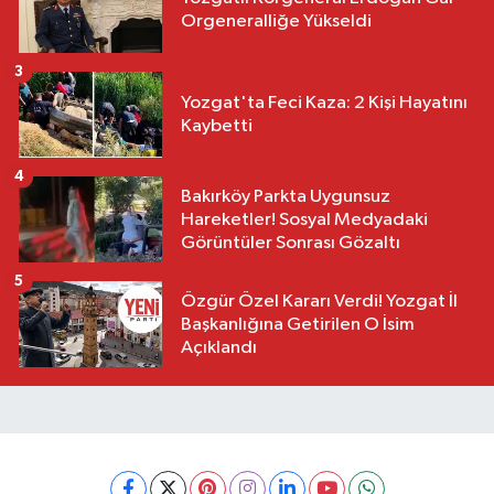
Orgeneralliğe Yükseldi
3
Yozgat'ta Feci Kaza: 2 Kişi Hayatını
Kaybetti
4
Bakırköy Parkta Uygunsuz
Hareketler! Sosyal Medyadaki
Görüntüler Sonrası Gözaltı
5
Özgür Özel Kararı Verdi! Yozgat İl
Başkanlığına Getirilen O İsim
Açıklandı