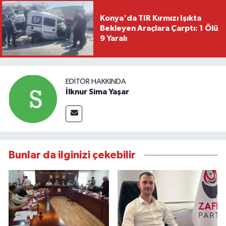
Konya'da TIR Kırmızı Işıkta
Bekleyen Araçlara Çarptı: 1 Ölü
9 Yaralı
EDITÖR HAKKINDA
İlknur Sima Yaşar
Bunlar da ilginizi çekebilir