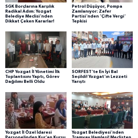
SGK Borçlarına Karşılık
Petrol Düşüyor, Pompa
Radikal Adım: Yozgat
Zamlanıyor: Zafer
Belediye Meclisi'nden
Partisi'nden 'Çifte Vergi'
Dikkat Çeken Kararlar!
Tepkisi
CHP Yozgat İl Yönetimi İlk
SORFEST'te En İyi Bal
Toplantısını Yaptı, Görev
Seçildi! Yozgat'ın Lezzeti
Dağılımı Belli Oldu
Yarıştı
Yozgat İl Özel İdaresi
Yozgat Belediyesi'nden
Personelinden Kur’an Kursu
Tramvay Hamlesi! Meclisten