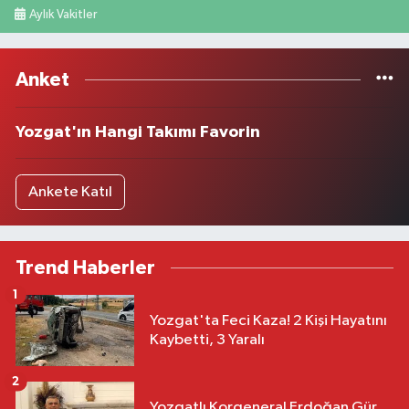
Aylık Vakitler
Anket
Yozgat'ın Hangi Takımı Favorin
Ankete Katıl
Trend Haberler
1
Yozgat'ta Feci Kaza! 2 Kişi Hayatını
Kaybetti, 3 Yaralı
2
Yozgatlı Korgeneral Erdoğan Gür