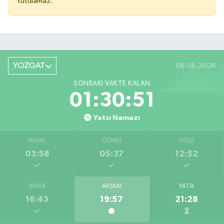
tutulamaz.
YOZGAT
06.08.2026
SONRAKI VAKTE KALAN
01:30:51
Yatsı Namazı
İMSAK
GÜNEŞ
ÖĞLE
03:58
05:37
12:52
İKINDI
AKŞAM
YATSI
16:43
19:57
21:28