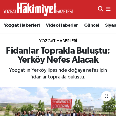
Yozgat Haberleri
Video Haberler
Güncel
Siya
YOZGAT HABERLERI
Fidanlar Toprakla Buluştu:
Yerköy Nefes Alacak
Yozgat'ın Yerköy ilçesinde doğaya nefes için
fidanlar toprakla buluştu.