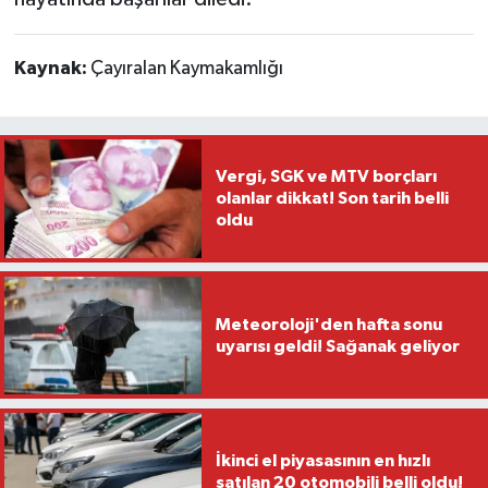
Kaynak:
Çayıralan Kaymakamlığı
Vergi, SGK ve MTV borçları
olanlar dikkat! Son tarih belli
oldu
Meteoroloji'den hafta sonu
uyarısı geldi! Sağanak geliyor
İkinci el piyasasının en hızlı
satılan 20 otomobili belli oldu!