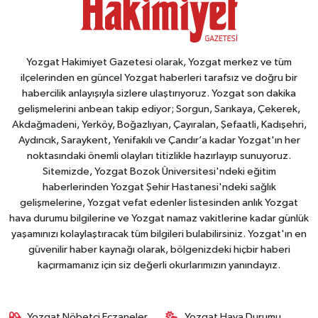
Yozgat Hakimiyet Gazetesi olarak, Yozgat merkez ve tüm
ilçelerinden en güncel Yozgat haberleri tarafsız ve doğru bir
habercilik anlayışıyla sizlere ulaştırıyoruz. Yozgat son dakika
gelişmelerini anbean takip ediyor; Sorgun, Sarıkaya, Çekerek,
Akdağmadeni, Yerköy, Boğazlıyan, Çayıralan, Şefaatli, Kadışehri,
Aydıncık, Saraykent, Yenifakılı ve Çandır’a kadar Yozgat'ın her
noktasındaki önemli olayları titizlikle hazırlayıp sunuyoruz.
Sitemizde, Yozgat Bozok Üniversitesi'ndeki eğitim
haberlerinden Yozgat Şehir Hastanesi'ndeki sağlık
gelişmelerine, Yozgat vefat edenler listesinden anlık Yozgat
hava durumu bilgilerine ve Yozgat namaz vakitlerine kadar günlük
yaşamınızı kolaylaştıracak tüm bilgileri bulabilirsiniz. Yozgat'ın en
güvenilir haber kaynağı olarak, bölgenizdeki hiçbir haberi
kaçırmamanız için siz değerli okurlarımızın yanındayız.
Yozgat Nöbetçi Eczaneler
Yozgat Hava Durumu