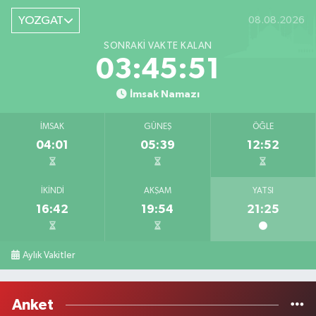
YOZGAT
08.08.2026
SONRAKI VAKTE KALAN
03:45:51
İmsak Namazı
İMSAK
GÜNEŞ
ÖĞLE
04:01
05:39
12:52
İKINDI
AKŞAM
YATSI
16:42
19:54
21:25
Aylık Vakitler
Anket