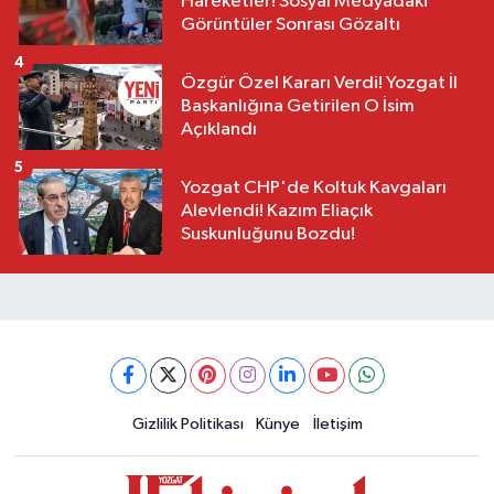
Hareketler! Sosyal Medyadaki
Görüntüler Sonrası Gözaltı
4
Özgür Özel Kararı Verdi! Yozgat İl
Başkanlığına Getirilen O İsim
Açıklandı
5
Yozgat CHP'de Koltuk Kavgaları
Alevlendi! Kazım Eliaçık
Suskunluğunu Bozdu!
Gizlilik Politikası
Künye
İletişim