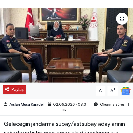
Paylaş
-
+
A
A
Arslan Musa Karadeli
02.06.2026 - 08:31
Okunma Süresi: 1
Dk
​Geleceğin jandarma subay/astsubay adaylarının
sahada yetiştirilmesi amacıyla düzenlenen staj