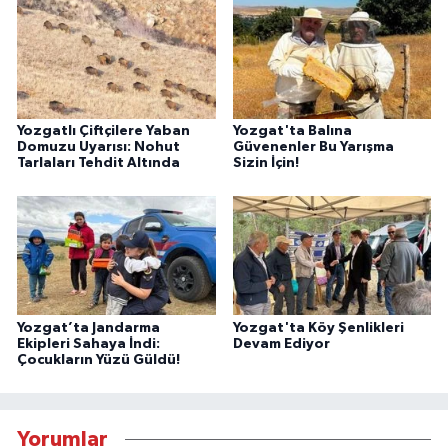
Yozgatlı Çiftçilere Yaban
Yozgat'ta Balına
Domuzu Uyarısı: Nohut
Güvenenler Bu Yarışma
Tarlaları Tehdit Altında
Sizin İçin!
Yozgat’ta Jandarma
Yozgat'ta Köy Şenlikleri
Ekipleri Sahaya İndi:
Devam Ediyor
Çocukların Yüzü Güldü!
Yorumlar