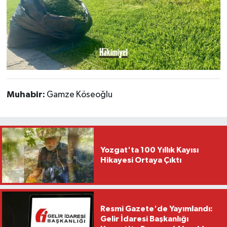
Muhabir:
Gamze Köseoğlu
Yozgat'ta 100 Yıllık Kayısı
Hikayesi Ortaya Çıktı
Resmi Gazete'de Yayımlandı:
Gelir İdaresi Başkanlığı