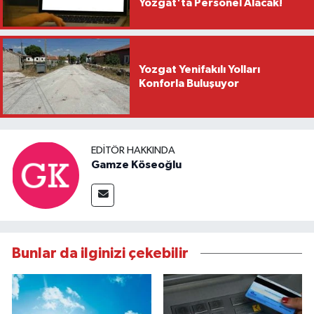
Yozgat'ta Personel Alacak!
Yozgat Yenifakılı Yolları
Konforla Buluşuyor
EDITÖR HAKKINDA
Gamze Köseoğlu
Bunlar da ilginizi çekebilir