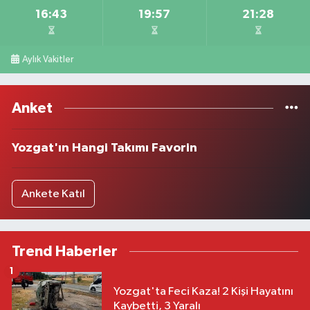
16:43
19:57
21:28
Aylık Vakitler
Anket
Yozgat'ın Hangi Takımı Favorin
Ankete Katıl
Trend Haberler
1
Yozgat'ta Feci Kaza! 2 Kişi Hayatını
Kaybetti, 3 Yaralı