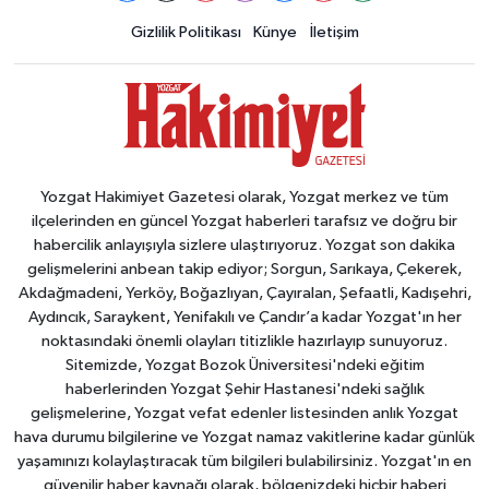
Gizlilik Politikası
Künye
İletişim
Yozgat Hakimiyet Gazetesi olarak, Yozgat merkez ve tüm
ilçelerinden en güncel Yozgat haberleri tarafsız ve doğru bir
habercilik anlayışıyla sizlere ulaştırıyoruz. Yozgat son dakika
gelişmelerini anbean takip ediyor; Sorgun, Sarıkaya, Çekerek,
Akdağmadeni, Yerköy, Boğazlıyan, Çayıralan, Şefaatli, Kadışehri,
Aydıncık, Saraykent, Yenifakılı ve Çandır’a kadar Yozgat'ın her
noktasındaki önemli olayları titizlikle hazırlayıp sunuyoruz.
Sitemizde, Yozgat Bozok Üniversitesi'ndeki eğitim
haberlerinden Yozgat Şehir Hastanesi'ndeki sağlık
gelişmelerine, Yozgat vefat edenler listesinden anlık Yozgat
hava durumu bilgilerine ve Yozgat namaz vakitlerine kadar günlük
yaşamınızı kolaylaştıracak tüm bilgileri bulabilirsiniz. Yozgat'ın en
güvenilir haber kaynağı olarak, bölgenizdeki hiçbir haberi