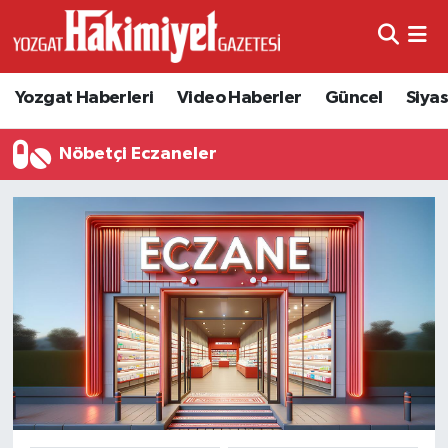
Yozgat Haberleri
Video Haberler
Güncel
Siya
Nöbetçi Eczaneler