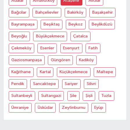
Adalar
Arnavutköy
Ataşehir
Avcilar
Bağcilar
Bahçelievler
Bakirköy
Başakşehir
Bayrampaşa
Beşiktaş
Beykoz
Beylikdüzü
Beyoğlu
Büyükçekmece
Çatalca
Çekmeköy
Esenler
Esenyurt
Fatih
Gaziosmanpaşa
Güngören
Kadiköy
Kağithane
Kartal
Küçükçekmece
Maltepe
Pendik
Sancaktepe
Sariyer
Silivri
Sultanbeyli
Sultangazi
Şile
Şişli
Tuzla
Ümraniye
Üsküdar
Zeytinburnu
Eyüp