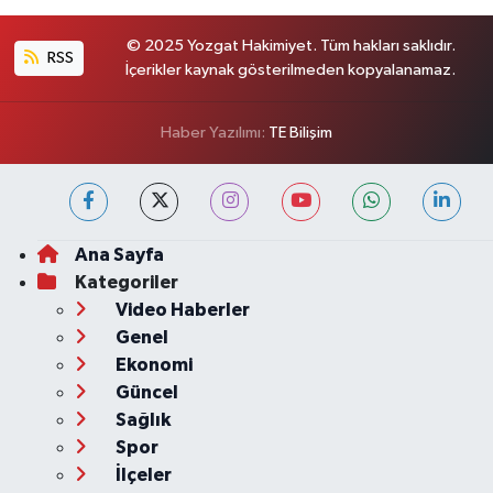
© 2025 Yozgat Hakimiyet. Tüm hakları saklıdır.
RSS
İçerikler kaynak gösterilmeden kopyalanamaz.
Haber Yazılımı:
TE Bilişim
Ana Sayfa
Kategoriler
Video Haberler
Genel
Ekonomi
Güncel
Sağlık
Spor
İlçeler