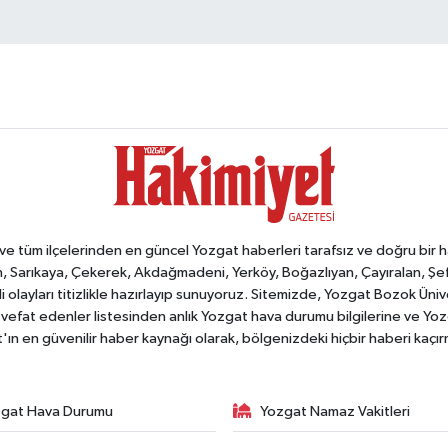
tüm ilçelerinden en güncel Yozgat haberleri tarafsız ve doğru bir habe
, Sarıkaya, Çekerek, Akdağmadeni, Yerköy, Boğazlıyan, Çayıralan, Şefaat
 olayları titizlikle hazırlayıp sunuyoruz. Sitemizde, Yozgat Bozok Üni
vefat edenler listesinden anlık Yozgat hava durumu bilgilerine ve Yo
at'ın en güvenilir haber kaynağı olarak, bölgenizdeki hiçbir haberi kaçı
gat Hava Durumu
Yozgat Namaz Vakitleri