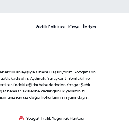
Gizlilik Politikası
Künye
İletişim
rcilik anlayışıyla sizlere ulaştırıyoruz. Yozgat son
li, Kadışehri, Aydıncık, Saraykent, Yenifakılı ve
versitesi'ndeki eğitim haberlerinden Yozgat Şehir
zgat namaz vakitlerine kadar günlük yaşamınızı
rmamanız için siz değerli okurlarımızın yanındayız.
Yozgat Trafik Yoğunluk Haritası