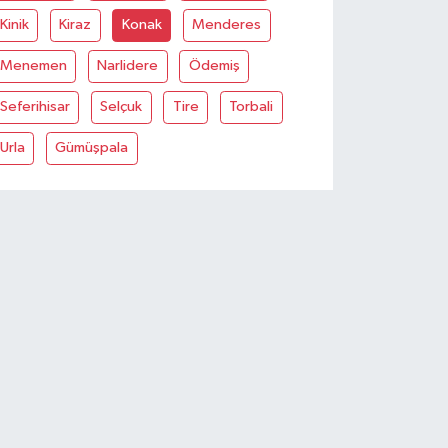
Kinik
Kiraz
Konak
Menderes
Menemen
Narlidere
Ödemiş
Seferihisar
Selçuk
Tire
Torbali
Urla
Gümüşpala