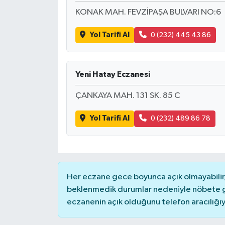
KONAK MAH. FEVZİPAŞA BULVARI NO:6
Yol Tarifi Al
0 (232) 445 43 86
Yeni Hatay Eczanesi
ÇANKAYA MAH. 131 SK. 85 C
Yol Tarifi Al
0 (232) 489 86 78
Her eczane gece boyunca açık olmayabilir, 
beklenmedik durumlar nedeniyle nöbete g
eczanenin açık olduğunu telefon aracılığıyla 