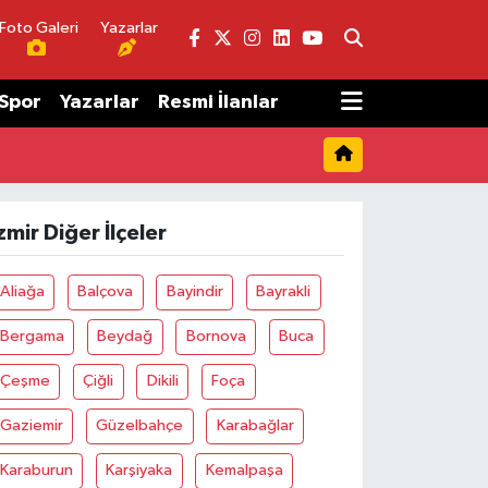
Foto Galeri
Yazarlar
Spor
Yazarlar
Resmi İlanlar
zmir Diğer İlçeler
Aliağa
Balçova
Bayindir
Bayrakli
Bergama
Beydağ
Bornova
Buca
Çeşme
Çiğli
Dikili
Foça
Gaziemir
Güzelbahçe
Karabağlar
Karaburun
Karşiyaka
Kemalpaşa