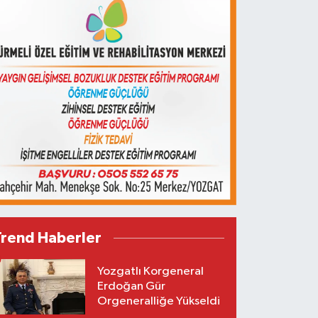
Trend Haberler
Yozgatlı Korgeneral
Erdoğan Gür
Orgeneralliğe Yükseldi