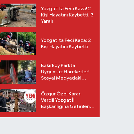
Yozgat'ta Feci Kaza! 2
Kişi Hayatını Kaybetti, 3
Yaralı
Yozgat'ta Feci Kaza: 2
Kişi Hayatını Kaybetti
Bakırköy Parkta
Uygunsuz Hareketler!
Sosyal Medyadaki
Görüntüler Sonrası
Gözaltı
Özgür Özel Kararı
Verdi! Yozgat İl
Başkanlığına Getirilen
O İsim Açıklandı