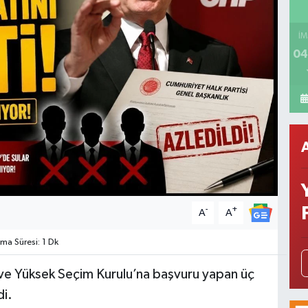
İM
04
-
+
A
A
a Süresi: 1 Dk
y ve Yüksek Seçim Kurulu’na başvuru yapan üç
di.