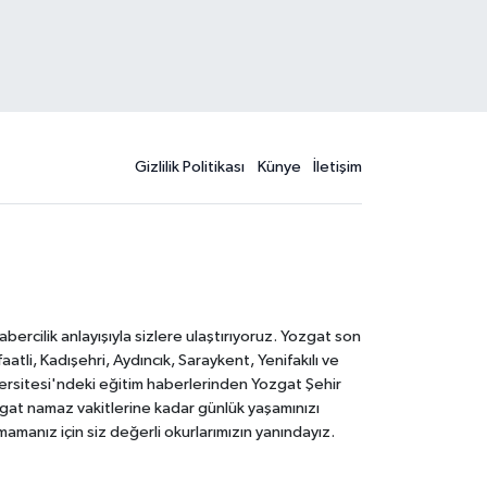
Gizlilik Politikası
Künye
İletişim
rcilik anlayışıyla sizlere ulaştırıyoruz. Yozgat son
li, Kadışehri, Aydıncık, Saraykent, Yenifakılı ve
versitesi'ndeki eğitim haberlerinden Yozgat Şehir
zgat namaz vakitlerine kadar günlük yaşamınızı
rmamanız için siz değerli okurlarımızın yanındayız.