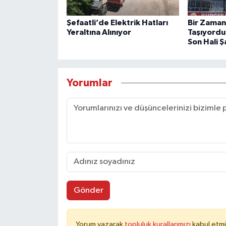
Şefaatli’de Elektrik Hatları
Bir Zaman
Yeraltına Alınıyor
Taşıyordu
Son Hali Ş
Yorumlar
Gönder
Yorum yazarak
topluluk kurallarımızı
kabul etmi