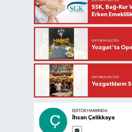
EDITÖRÜN SEÇTIĞI
SSK, Bağ-Kur V
Erken Emeklilik
EDITÖRÜN SEÇTIĞI
Yozgat'ta Oper
EDITÖRÜN SEÇTIĞI
Yozgatlıların 
EDITÖR HAKKINDA
İhsan Çelikkaya