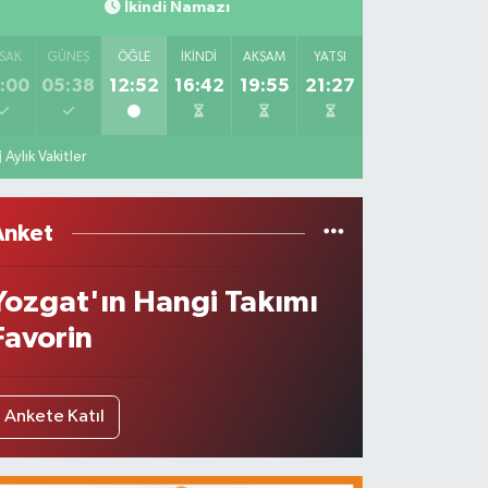
İkindi Namazı
SAK
GÜNEŞ
ÖĞLE
İKINDI
AKŞAM
YATSI
:00
05:38
12:52
16:42
19:55
21:27
Aylık Vakitler
Anket
Yozgat'ın Hangi Takımı
Favorin
Ankete Katıl