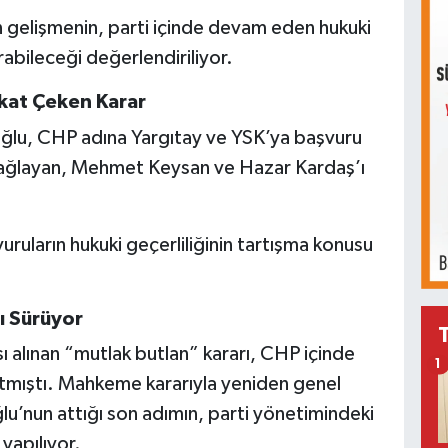
n gelişmenin, parti içinde devam eden hukuki
abileceği değerlendiriliyor.
kkat Çeken Karar
roğlu, CHP adına Yargıtay ve YSK’ya başvuru
Çağlayan, Mehmet Keysan ve Hazar Kardaş’ı
vuruların hukuki geçerliliğinin tartışma konusu
ı Sürüyor
ı alınan “mutlak butlan” kararı, CHP içinde
1
latmıştı. Mahkeme kararıyla yeniden genel
ğlu’nun attığı son adımın, parti yönetimindeki
yapılıyor.