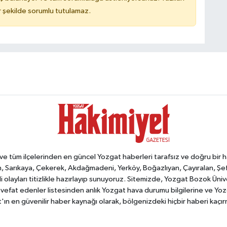
 şekilde sorumlu tutulamaz.
tüm ilçelerinden en güncel Yozgat haberleri tarafsız ve doğru bir habe
, Sarıkaya, Çekerek, Akdağmadeni, Yerköy, Boğazlıyan, Çayıralan, Şefaat
 olayları titizlikle hazırlayıp sunuyoruz. Sitemizde, Yozgat Bozok Üni
vefat edenler listesinden anlık Yozgat hava durumu bilgilerine ve Yo
at'ın en güvenilir haber kaynağı olarak, bölgenizdeki hiçbir haberi kaçı