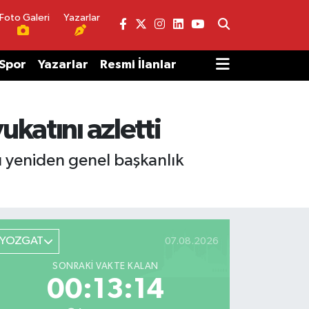
Foto Galeri
Yazarlar
Spor
Yazarlar
Resmi İlanlar
katını azletti
ı yeniden genel başkanlık
YOZGAT
07.08.2026
SONRAKI VAKTE KALAN
00:13:14