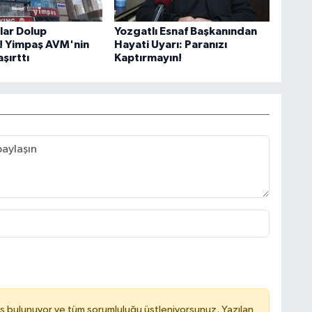
lar Dolup
Yozgatlı Esnaf Başkanından
! Yimpaş AVM'nin
Hayati Uyarı: Paranızı
aşırttı
Kaptırmayın!
ş bulunuyor ve tüm sorumluluğu üstleniyorsunuz. Yazılan