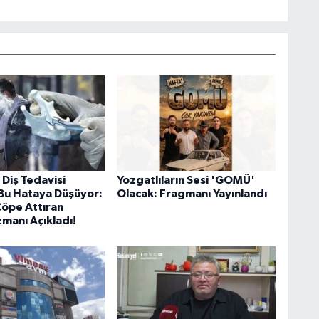
 Diş Tedavisi
Yozgatlıların Sesi 'GOMÜ'
Bu Hataya Düşüyor:
Olacak: Fragmanı Yayınlandı
Çöpe Attıran
manı Açıkladı!