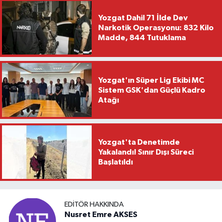
Yozgat Dahil 71 İlde Dev
Narkotik Operasyonu: 832 Kilo
Madde, 844 Tutuklama
Yozgat'ın Süper Lig Ekibi MC
Sistem GSK'dan Güçlü Kadro
Atağı
Yozgat'ta Denetimde
Yakalandı! Sınır Dışı Süreci
Başlatıldı
EDITÖR HAKKINDA
Nusret Emre AKSES