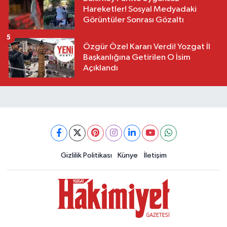
Hareketler! Sosyal Medyadaki
Görüntüler Sonrası Gözaltı
5
Özgür Özel Kararı Verdi! Yozgat İl
Başkanlığına Getirilen O İsim
Açıklandı
Gizlilik Politikası
Künye
İletişim