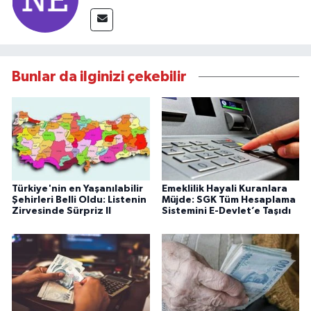
Bunlar da ilginizi çekebilir
Türkiye'nin en Yaşanılabilir
Emeklilik Hayali Kuranlara
Şehirleri Belli Oldu: Listenin
Müjde: SGK Tüm Hesaplama
Zirvesinde Sürpriz Il
Sistemini E-Devlet’e Taşıdı