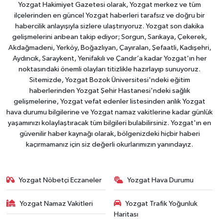
Yozgat Hakimiyet Gazetesi olarak, Yozgat merkez ve tüm
ilçelerinden en güncel Yozgat haberleri tarafsız ve doğru bir
habercilik anlayışıyla sizlere ulaştırıyoruz. Yozgat son dakika
gelişmelerini anbean takip ediyor; Sorgun, Sarıkaya, Çekerek,
Akdağmadeni, Yerköy, Boğazlıyan, Çayıralan, Şefaatli, Kadışehri,
Aydıncık, Saraykent, Yenifakılı ve Çandır’a kadar Yozgat'ın her
noktasındaki önemli olayları titizlikle hazırlayıp sunuyoruz.
Sitemizde, Yozgat Bozok Üniversitesi'ndeki eğitim
haberlerinden Yozgat Şehir Hastanesi'ndeki sağlık
gelişmelerine, Yozgat vefat edenler listesinden anlık Yozgat
hava durumu bilgilerine ve Yozgat namaz vakitlerine kadar günlük
yaşamınızı kolaylaştıracak tüm bilgileri bulabilirsiniz. Yozgat'ın en
güvenilir haber kaynağı olarak, bölgenizdeki hiçbir haberi
kaçırmamanız için siz değerli okurlarımızın yanındayız.
Yozgat Nöbetçi Eczaneler
Yozgat Hava Durumu
Yozgat Namaz Vakitleri
Yozgat Trafik Yoğunluk
Haritası