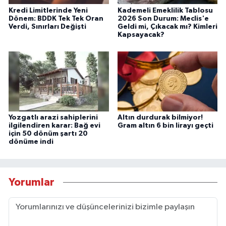
Kredi Limitlerinde Yeni
Kademeli Emeklilik Tablosu
Dönem: BDDK Tek Tek Oran
2026 Son Durum: Meclis'e
Verdi, Sınırları Değişti
Geldi mi, Çıkacak mı? Kimleri
Kapsayacak?
Yozgatlı arazi sahiplerini
Altın durdurak bilmiyor!
ilgilendiren karar: Bağ evi
Gram altın 6 bin lirayı geçti
için 50 dönüm şartı 20
dönüme indi
Yorumlar