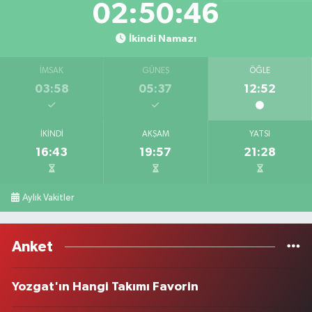
02:50:46
İkindi Namazı
İMSAK
GÜNEŞ
ÖĞLE
03:58
05:37
12:52
İKINDI
AKŞAM
YATSI
16:43
19:57
21:28
Aylık Vakitler
Anket
Yozgat'ın Hangi Takımı Favorin