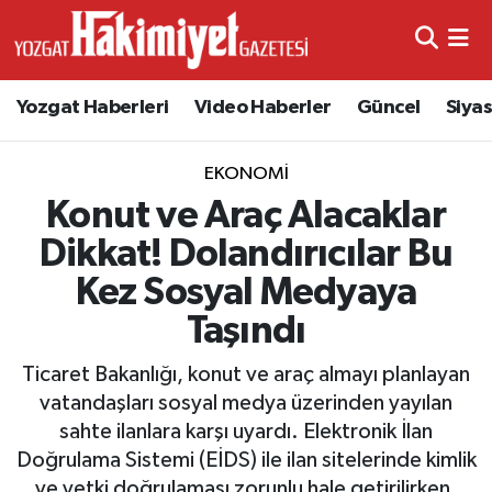
Yozgat Haberleri
Video Haberler
Güncel
Siya
EKONOMI
Konut ve Araç Alacaklar
Dikkat! Dolandırıcılar Bu
Kez Sosyal Medyaya
Taşındı
Ticaret Bakanlığı, konut ve araç almayı planlayan
vatandaşları sosyal medya üzerinden yayılan
sahte ilanlara karşı uyardı. Elektronik İlan
Doğrulama Sistemi (EİDS) ile ilan sitelerinde kimlik
ve yetki doğrulaması zorunlu hale getirilirken,