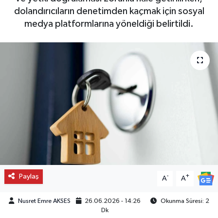
dolandırıcıların denetimden kaçmak için sosyal
medya platformlarına yöneldiği belirtildi.
Paylaş
-
+
A
A
Nusret Emre AKSES
26.06.2026 - 14:26
Okunma Süresi: 2
Dk