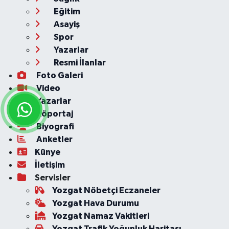
Eğitim
Asayiş
Spor
Yazarlar
Resmi İlanlar
Foto Galeri
Video
Yazarlar
Röportaj
Biyografi
Anketler
Künye
İletişim
Servisler
Yozgat Nöbetçi Eczaneler
Yozgat Hava Durumu
Yozgat Namaz Vakitleri
Yozgat Trafik Yoğunluk Haritası