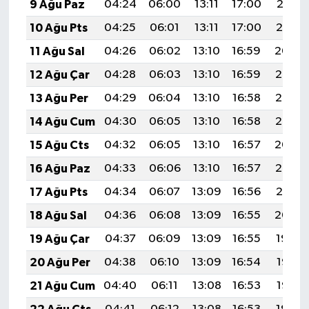
9 Ağu Paz
04:24
06:00
13:11
17:00
20:12
10 Ağu Pts
04:25
06:01
13:11
17:00
20:10
11 Ağu Sal
04:26
06:02
13:10
16:59
20:09
12 Ağu Çar
04:28
06:03
13:10
16:59
20:08
13 Ağu Per
04:29
06:04
13:10
16:58
20:07
14 Ağu Cum
04:30
06:05
13:10
16:58
20:05
15 Ağu Cts
04:32
06:05
13:10
16:57
20:04
16 Ağu Paz
04:33
06:06
13:10
16:57
20:03
17 Ağu Pts
04:34
06:07
13:09
16:56
20:01
18 Ağu Sal
04:36
06:08
13:09
16:55
20:00
19 Ağu Çar
04:37
06:09
13:09
16:55
19:59
20 Ağu Per
04:38
06:10
13:09
16:54
19:57
21 Ağu Cum
04:40
06:11
13:08
16:53
19:56