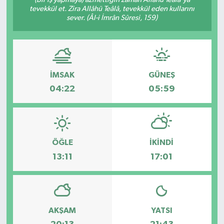
tevekkül et. Zira Allâhü Teâlâ, tevekkül eden kullarını
sever. (Âl-i İmrân Sûresi, 159)
İMSAK
GÜNEŞ
04:22
05:59
ÖĞLE
İKINDI
13:11
17:01
AKŞAM
YATSI