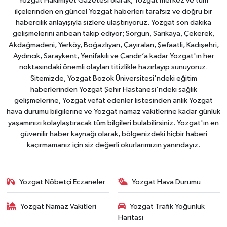
Yozgat Hakimiyet Gazetesi olarak, Yozgat merkez ve tüm
ilçelerinden en güncel Yozgat haberleri tarafsız ve doğru bir
habercilik anlayışıyla sizlere ulaştırıyoruz. Yozgat son dakika
gelişmelerini anbean takip ediyor; Sorgun, Sarıkaya, Çekerek,
Akdağmadeni, Yerköy, Boğazlıyan, Çayıralan, Şefaatli, Kadışehri,
Aydıncık, Saraykent, Yenifakılı ve Çandır’a kadar Yozgat'ın her
noktasındaki önemli olayları titizlikle hazırlayıp sunuyoruz.
Sitemizde, Yozgat Bozok Üniversitesi'ndeki eğitim
haberlerinden Yozgat Şehir Hastanesi'ndeki sağlık
gelişmelerine, Yozgat vefat edenler listesinden anlık Yozgat
hava durumu bilgilerine ve Yozgat namaz vakitlerine kadar günlük
yaşamınızı kolaylaştıracak tüm bilgileri bulabilirsiniz. Yozgat'ın en
güvenilir haber kaynağı olarak, bölgenizdeki hiçbir haberi
kaçırmamanız için siz değerli okurlarımızın yanındayız.
Yozgat Nöbetçi Eczaneler
Yozgat Hava Durumu
Yozgat Namaz Vakitleri
Yozgat Trafik Yoğunluk
Haritası