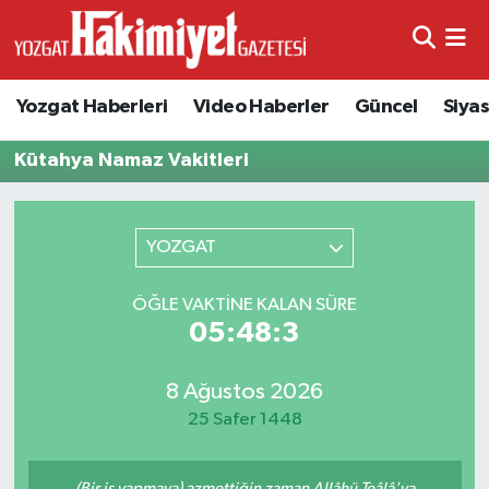
Yozgat Haberleri
Video Haberler
Güncel
Siya
Kütahya Namaz Vakitleri
YOZGAT
ÖĞLE VAKTINE KALAN SÜRE
05:48:3
8 Ağustos 2026
25 Safer 1448
(Bir iş yapmaya) azmettiğin zaman Allâhü Teâlâ'ya