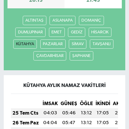
20:13
21:43
ALTINTAŞ
ASLANAPA
DOMANİÇ
DUMLUPINAR
EMET
GEDİZ
HİSARCIK
KÜTAHYA
PAZARLAR
SİMAV
TAVŞANLI
ÇAVDARHİSAR
ŞAPHANE
KÜTAHYA AYLIK NAMAZ VAKITLERI
İMSAK
GÜNEŞ
ÖĞLE
İKINDI
AKŞA
25 Tem Cts
04:03
05:46
13:12
17:05
20:27
26 Tem Paz
04:04
05:47
13:12
17:05
20:26