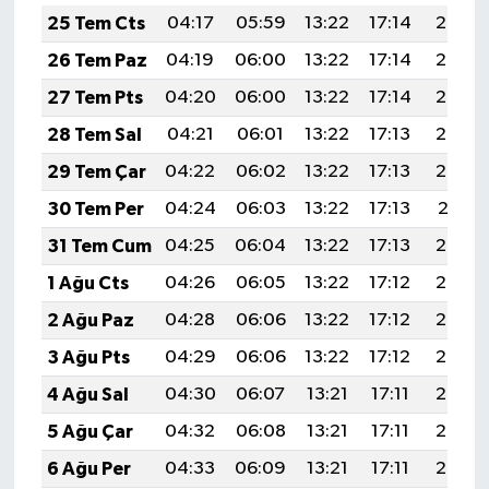
25 Tem Cts
04:17
05:59
13:22
17:14
20:35
26 Tem Paz
04:19
06:00
13:22
17:14
20:34
27 Tem Pts
04:20
06:00
13:22
17:14
20:33
28 Tem Sal
04:21
06:01
13:22
17:13
20:33
29 Tem Çar
04:22
06:02
13:22
17:13
20:32
30 Tem Per
04:24
06:03
13:22
17:13
20:31
31 Tem Cum
04:25
06:04
13:22
17:13
20:30
1 Ağu Cts
04:26
06:05
13:22
17:12
20:29
2 Ağu Paz
04:28
06:06
13:22
17:12
20:28
3 Ağu Pts
04:29
06:06
13:22
17:12
20:27
4 Ağu Sal
04:30
06:07
13:21
17:11
20:26
5 Ağu Çar
04:32
06:08
13:21
17:11
20:25
6 Ağu Per
04:33
06:09
13:21
17:11
20:24