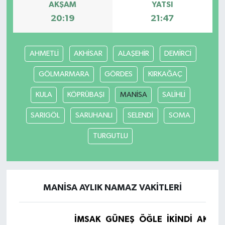
AKŞAM
YATSI
20:19
21:47
AHMETLİ
AKHİSAR
ALAŞEHİR
DEMİRCİ
GÖLMARMARA
GÖRDES
KIRKAĞAÇ
KULA
KÖPRÜBAŞI
MANİSA
SALİHLİ
SARIGÖL
SARUHANLI
SELENDİ
SOMA
TURGUTLU
MANİSA AYLIK NAMAZ VAKITLERI
İMSAK
GÜNEŞ
ÖĞLE
İKINDI
AKŞA