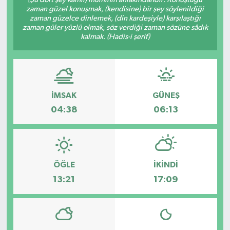
zaman güzel konuşmak, (kendisine) bir şey söylenildiği
zaman güzelce dinlemek, (din kardeşiyle) karşılaştığı
zaman güler yüzlü olmak, söz verdiği zaman sözüne sâdık
kalmak. (Hadis-i şerif)
İMSAK
GÜNEŞ
04:38
06:13
ÖĞLE
İKINDI
13:21
17:09