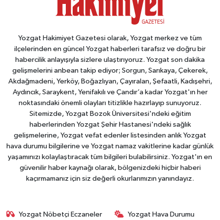
Yozgat Hakimiyet Gazetesi olarak, Yozgat merkez ve tüm
ilçelerinden en güncel Yozgat haberleri tarafsız ve doğru bir
habercilik anlayışıyla sizlere ulaştırıyoruz. Yozgat son dakika
gelişmelerini anbean takip ediyor; Sorgun, Sarıkaya, Çekerek,
Akdağmadeni, Yerköy, Boğazlıyan, Çayıralan, Şefaatli, Kadışehri,
Aydıncık, Saraykent, Yenifakılı ve Çandır’a kadar Yozgat'ın her
noktasındaki önemli olayları titizlikle hazırlayıp sunuyoruz.
Sitemizde, Yozgat Bozok Üniversitesi'ndeki eğitim
haberlerinden Yozgat Şehir Hastanesi'ndeki sağlık
gelişmelerine, Yozgat vefat edenler listesinden anlık Yozgat
hava durumu bilgilerine ve Yozgat namaz vakitlerine kadar günlük
yaşamınızı kolaylaştıracak tüm bilgileri bulabilirsiniz. Yozgat'ın en
güvenilir haber kaynağı olarak, bölgenizdeki hiçbir haberi
kaçırmamanız için siz değerli okurlarımızın yanındayız.
Yozgat Nöbetçi Eczaneler
Yozgat Hava Durumu