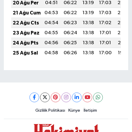
20 Ağu Per
04:51
06:22
13:19
17:03
20:06
21 Ağu Cum
04:53
06:22
13:19
17:03
20:05
22 Ağu Cts
04:54
06:23
13:18
17:02
20:03
23 Ağu Paz
04:55
06:24
13:18
17:01
20:02
24 Ağu Pts
04:56
06:25
13:18
17:01
20:01
25 Ağu Sal
04:58
06:26
13:18
17:00
19:59
Gizlilik Politikası
Künye
İletişim