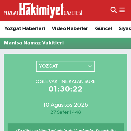
Yozgat Haberleri
Video Haberler
Güncel
Siya
Manisa Namaz Vakitleri
YOZGAT
ÖĞLE VAKTINE KALAN SÜRE
01:30:22
10 Ağustos 2026
27 Safer 1448
(Şu dört şey kâmil) müminin ahlâkındandır: Konuştuğu