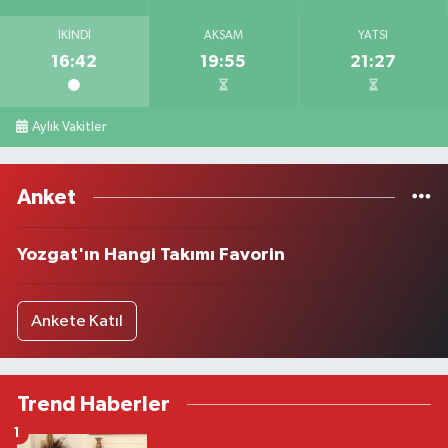
İKINDI
AKŞAM
YATSI
16:42
19:55
21:27
Aylık Vakitler
Anket
Yozgat'ın Hangi Takımı Favorin
Ankete Katıl
Trend Haberler
1