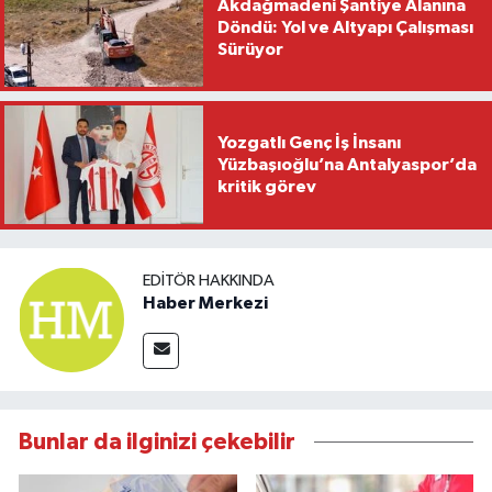
Akdağmadeni Şantiye Alanına
Döndü: Yol ve Altyapı Çalışması
Sürüyor
Yozgatlı Genç İş İnsanı
Yüzbaşıoğlu’na Antalyaspor’da
kritik görev
EDITÖR HAKKINDA
Haber Merkezi
Bunlar da ilginizi çekebilir