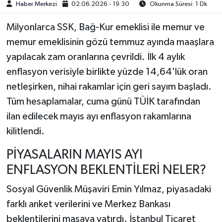
Haber Merkezi
02.06.2026 - 19:30
Okunma Süresi: 1 Dk
Milyonlarca SSK, Bağ-Kur emeklisi ile memur ve
memur emeklisinin gözü temmuz ayında maaşlara
yapılacak zam oranlarına çevrildi. İlk 4 aylık
enflasyon verisiyle birlikte yüzde 14,64'lük oran
netleşirken, nihai rakamlar için geri sayım başladı.
Tüm hesaplamalar, cuma günü TÜİK tarafından
ilan edilecek mayıs ayı enflasyon rakamlarına
kilitlendi.
PİYASALARIN MAYIS AYI
ENFLASYON BEKLENTİLERİ NELER?
Sosyal Güvenlik Müşaviri Emin Yılmaz, piyasadaki
farklı anket verilerini ve Merkez Bankası
beklentilerini masaya yatırdı. İstanbul Ticaret