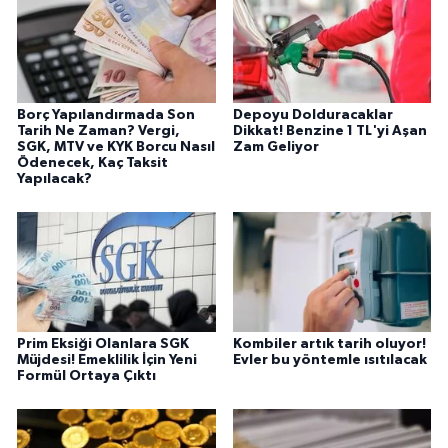
Borç Yapılandırmada Son
Depoyu Dolduracaklar
Tarih Ne Zaman? Vergi,
Dikkat! Benzine 1 TL'yi Aşan
SGK, MTV ve KYK Borcu Nasıl
Zam Geliyor
Ödenecek, Kaç Taksit
Yapılacak?
Prim Eksiği Olanlara SGK
Kombiler artık tarih oluyor!
Müjdesi! Emeklilik İçin Yeni
Evler bu yöntemle ısıtılacak
Formül Ortaya Çıktı