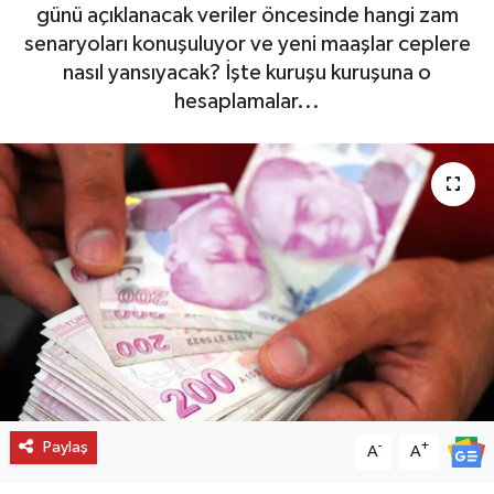
günü açıklanacak veriler öncesinde hangi zam
senaryoları konuşuluyor ve yeni maaşlar ceplere
nasıl yansıyacak? İşte kuruşu kuruşuna o
hesaplamalar...
Paylaş
-
+
A
A