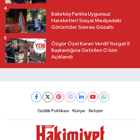
4
Bakırköy Parkta Uygunsuz
Hareketler! Sosyal Medyadaki
Görüntüler Sonrası Gözaltı
5
Özgür Özel Kararı Verdi! Yozgat İl
Başkanlığına Getirilen O İsim
Açıklandı
Gizlilik Politikası
Künye
İletişim