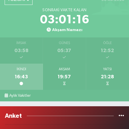
SONRAKI VAKTE KALAN
03:01:16
Akşam Namazı
İMSAK
GÜNEŞ
ÖĞLE
03:58
05:37
12:52
İKINDI
AKŞAM
YATSI
16:43
19:57
21:28
Aylık Vakitler
Anket