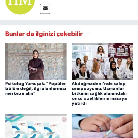
Bunlar da ilginizi çekebilir
Psikolog Yumuşak: "Popüler
Akdağmadeni'nde salep
bölüm değil, ilgi alanlarınızı
sempozyumu: Uzmanlar
merkeze alın"
bitkinin sağlık alanındaki
öncü özelliklerini masaya
yatırdı