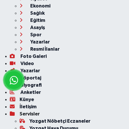
Ekonomi
Sağlık
Eğitim
Asayiş
Spor
Yazarlar
Resmi İlanlar
Foto Galeri
Video
Yazarlar
Röportaj
Biyografi
Anketler
Künye
İletişim
Servisler
Yozgat Nöbetçi Eczaneler
Yozgat Hava Durumu