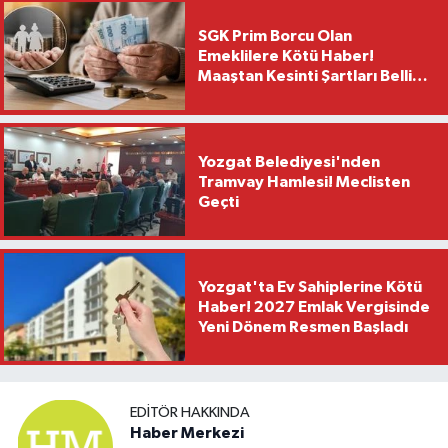
SGK Prim Borcu Olan
Emeklilere Kötü Haber!
Maaştan Kesinti Şartları Belli
Oldu
Yozgat Belediyesi'nden
Tramvay Hamlesi! Meclisten
Geçti
Yozgat'ta Ev Sahiplerine Kötü
Haber! 2027 Emlak Vergisinde
Yeni Dönem Resmen Başladı
EDITÖR HAKKINDA
Haber Merkezi