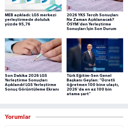
MEB açıkladı: LGS merkezi
2026 YKS Tercih Sonuçları
yerleştirmede doluluk
Ne Zaman Açıklanacak?
yüzde 95,76
ÖSYM'den Yerleştirme
Sonuçları İçin Son Durum
Son Dakika 2026 LGS
Türk Eğitim-Sen Genel
Yerleştirme Sonuçları
Başkanı Geylan: "Ücretli
Açıklandı! LGS Yerleştirme
öğretmen 100 bine ulaştı,
Sonuç Görüntüleme Ekranı
2026'da en az 100 bin
atama şart"
Yorumlar