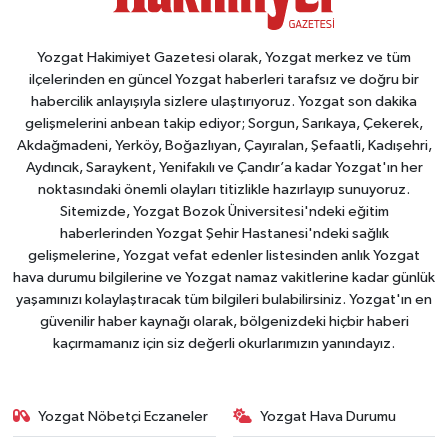
Yozgat Hakimiyet Gazetesi olarak, Yozgat merkez ve tüm
ilçelerinden en güncel Yozgat haberleri tarafsız ve doğru bir
habercilik anlayışıyla sizlere ulaştırıyoruz. Yozgat son dakika
gelişmelerini anbean takip ediyor; Sorgun, Sarıkaya, Çekerek,
Akdağmadeni, Yerköy, Boğazlıyan, Çayıralan, Şefaatli, Kadışehri,
Aydıncık, Saraykent, Yenifakılı ve Çandır’a kadar Yozgat'ın her
noktasındaki önemli olayları titizlikle hazırlayıp sunuyoruz.
Sitemizde, Yozgat Bozok Üniversitesi'ndeki eğitim
haberlerinden Yozgat Şehir Hastanesi'ndeki sağlık
gelişmelerine, Yozgat vefat edenler listesinden anlık Yozgat
hava durumu bilgilerine ve Yozgat namaz vakitlerine kadar günlük
yaşamınızı kolaylaştıracak tüm bilgileri bulabilirsiniz. Yozgat'ın en
güvenilir haber kaynağı olarak, bölgenizdeki hiçbir haberi
kaçırmamanız için siz değerli okurlarımızın yanındayız.
Yozgat Nöbetçi Eczaneler
Yozgat Hava Durumu