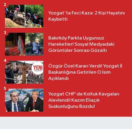
2
Yozgat'ta Feci Kaza: 2 Kişi Hayatını
Kaybetti
3
Bakırköy Parkta Uygunsuz
Hareketler! Sosyal Medyadaki
Görüntüler Sonrası Gözaltı
4
Özgür Özel Kararı Verdi! Yozgat İl
Başkanlığına Getirilen O İsim
Açıklandı
5
Yozgat CHP'de Koltuk Kavgaları
Alevlendi! Kazım Eliaçık
Suskunluğunu Bozdu!