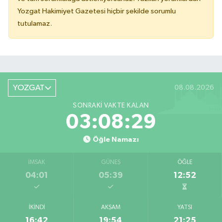
Yozgat Hakimiyet Gazetesi hiçbir şekilde sorumlu
tutulamaz.
YOZGAT
08.08.2026
SONRAKI VAKTE KALAN
03:08:29
Öğle Namazı
İMSAK
GÜNEŞ
ÖĞLE
04:01
05:39
12:52
İKINDI
AKŞAM
YATSI
16:42
19:54
21:25