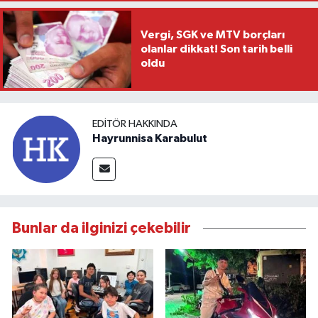
Vergi, SGK ve MTV borçları
olanlar dikkat! Son tarih belli
oldu
EDITÖR HAKKINDA
Hayrunnisa Karabulut
Bunlar da ilginizi çekebilir