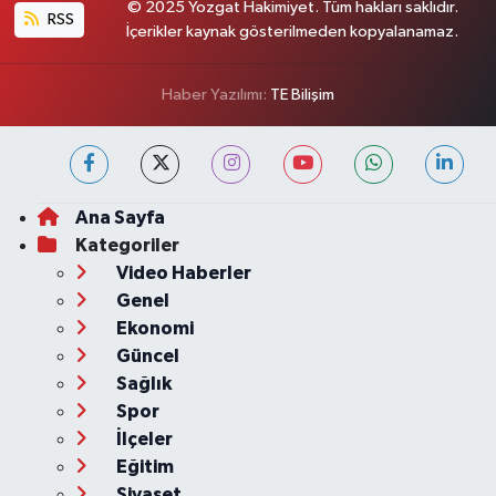
© 2025 Yozgat Hakimiyet. Tüm hakları saklıdır.
RSS
İçerikler kaynak gösterilmeden kopyalanamaz.
Haber Yazılımı:
TE Bilişim
Ana Sayfa
Kategoriler
Video Haberler
Genel
Ekonomi
Güncel
Sağlık
Spor
İlçeler
Eğitim
Siyaset