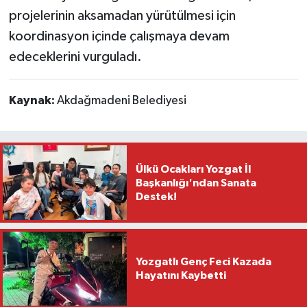
projelerinin aksamadan yürütülmesi için
koordinasyon içinde çalışmaya devam
edeceklerini vurguladı.
Kaynak:
Akdağmadeni Belediyesi
Ülkü Ocakları Yozgat İl
Başkanlığı'ndan Sanata
Destek!
Yozgatlı Genç Feci Kazada
Hayatını Kaybetti