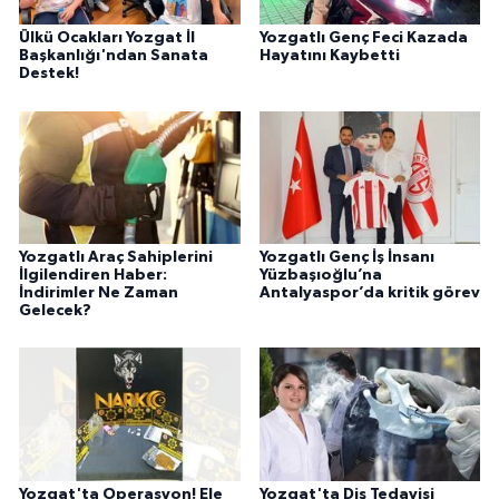
Ülkü Ocakları Yozgat İl
Yozgatlı Genç Feci Kazada
Başkanlığı'ndan Sanata
Hayatını Kaybetti
Destek!
Yozgatlı Araç Sahiplerini
Yozgatlı Genç İş İnsanı
İlgilendiren Haber:
Yüzbaşıoğlu’na
İndirimler Ne Zaman
Antalyaspor’da kritik görev
Gelecek?
Yozgat'ta Operasyon! Ele
Yozgat'ta Diş Tedavisi