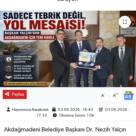
Paylaş
-
+
A
A
Hayrunnisa Karabulut
03.06.2026 - 16:43
03.06.2026 -
17:33
Okunma Süresi: 1 Dk
Akdağmadeni Belediye Başkanı Dr. Nezih Yalçın