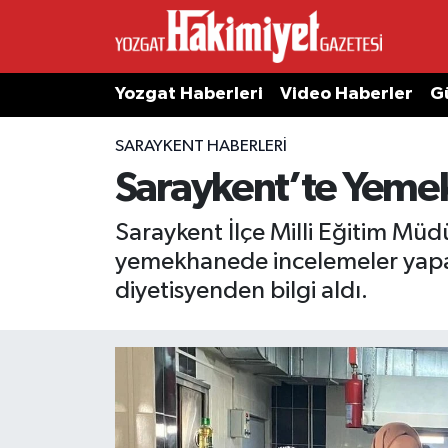
Yozgat Haberleri
Video Haberler
G
SARAYKENT HABERLERI
Saraykent’te Yemek
Saraykent İlçe Milli Eğitim M
yemekhanede incelemeler yapara
diyetisyenden bilgi aldı.