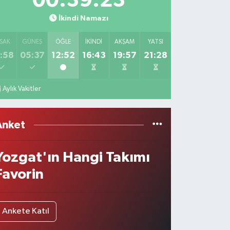
00:39:23
İkindi Namazı
SAK
GÜNEŞ
ÖĞLE
İKINDI
AKŞAM
YATSI
:58
05:37
12:52
16:43
19:57
21:28
Aylık Vakitler
Anket
Yozgat'ın Hangi Takımı
Favorin
Ankete Katıl