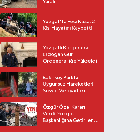
Yaralı
Yozgat'ta Feci Kaza: 2
Kişi Hayatını Kaybetti
Yozgatlı Korgeneral
Erdoğan Gür
Orgeneralliğe Yükseldi
Bakırköy Parkta
Uygunsuz Hareketler!
Sosyal Medyadaki
Görüntüler Sonrası
Gözaltı
Özgür Özel Kararı
Verdi! Yozgat İl
Başkanlığına Getirilen
O İsim Açıklandı