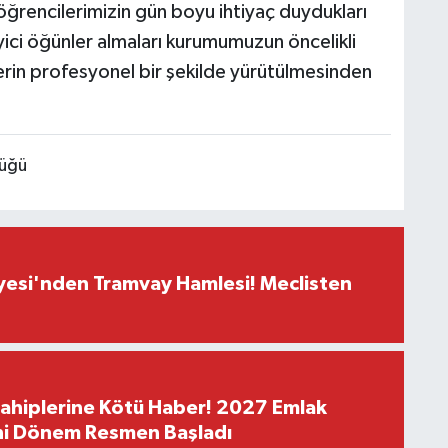
öğrencilerimizin gün boyu ihtiyaç duydukları
eyici öğünler almaları kurumumuzun öncelikli
lerin profesyonel bir şekilde yürütülmesinden
lüğü
yesi'nden Tramvay Hamlesi! Meclisten
Sahiplerine Kötü Haber! 2027 Emlak
ni Dönem Resmen Başladı