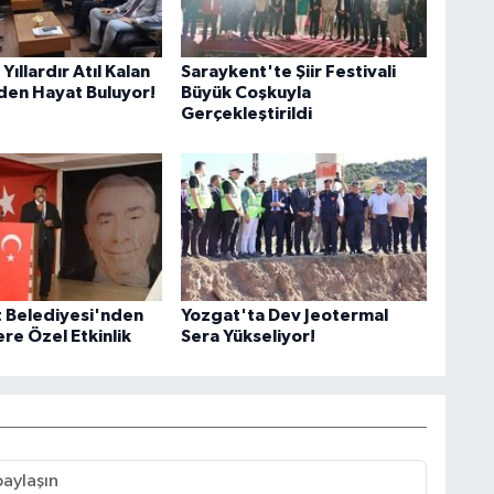
Yıllardır Atıl Kalan
Saraykent'te Şiir Festivali
iden Hayat Buluyor!
Büyük Coşkuyla
Gerçekleştirildi
 Belediyesi'nden
Yozgat'ta Dev Jeotermal
re Özel Etkinlik
Sera Yükseliyor!