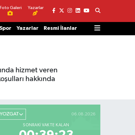
Foto Galeri
Yazarlar
Spor
Yazarlar
Resmi İlanlar
mında hizmet veren
oşulları hakkında
YOZGAT
06.08.2026
SONRAKI VAKTE KALAN