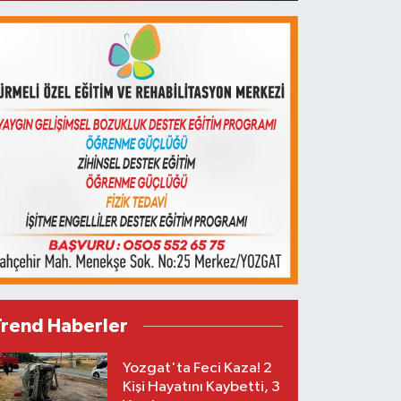
Trend Haberler
Yozgat'ta Feci Kaza! 2
Kişi Hayatını Kaybetti, 3