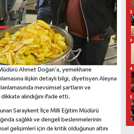
2
3
tim Müdürü Ahmet Doğan’a, yemekhane
4
lamasına ilişkin detaylı bilgi, diyetisyen Aleyna
planlamasında mevsimsel şartların ve
dikkate alındığını ifade etti.
5
lunan Saraykent İlçe Milli Eğitim Müdürü
ında sağlıklı ve dengeli beslenmelerinin
l gelişimleri için de kritik olduğunun altını