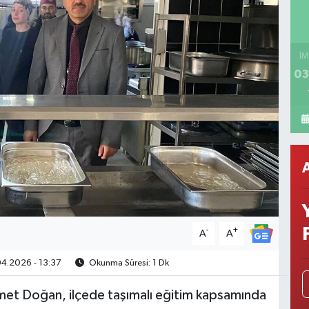
İM
03
-
+
A
A
4.2026 - 13:37
Okunma Süresi: 1 Dk
hmet Doğan, ilçede taşımalı eğitim kapsamında