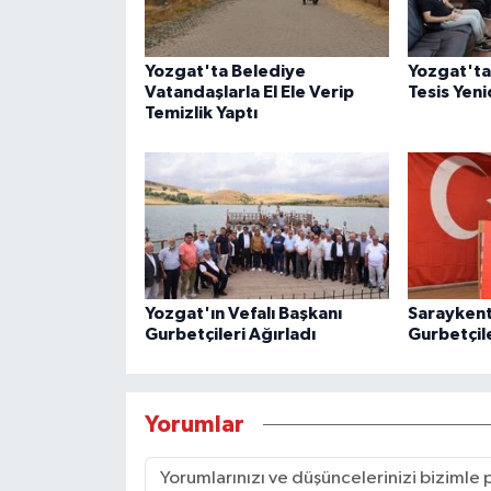
Yozgat'ta Belediye
Yozgat'ta 
Vatandaşlarla El Ele Verip
Tesis Yen
Temizlik Yaptı
Yozgat'ın Vefalı Başkanı
Saraykent
Gurbetçileri Ağırladı
Gurbetçile
Yorumlar