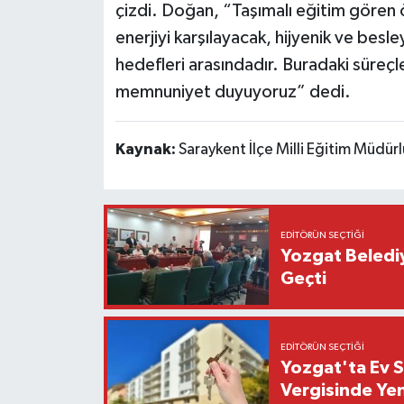
çizdi. Doğan, “Taşımalı eğitim gören 
enerjiyi karşılayacak, hijyenik ve besl
hedefleri arasındadır. Buradaki süreç
memnuniyet duyuyoruz” dedi.
Kaynak:
Saraykent İlçe Milli Eğitim Müdür
EDITÖRÜN SEÇTIĞI
Yozgat Beledi
Geçti
EDITÖRÜN SEÇTIĞI
Yozgat'ta Ev 
Vergisinde Ye