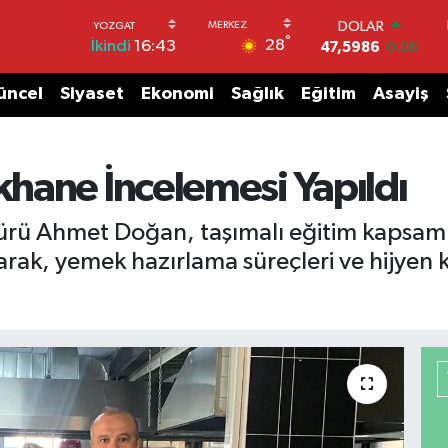
DOLAR
°
28
İkindi
16:43
47,5986
0.06
EURO
55,0700
0.1
üncel
Siyaset
Ekonomi
Sağlık
Eğitim
Asayiş
STERLİN
64,2438
0.21
GRAM ALTIN
6513.94
0.32
hane İncelemesi Yapıldı
BİST100
13.768
48
üdürü Ahmet Doğan, taşımalı eğitim kapsa
BITCOIN
k, yemek hazırlama süreçleri ve hijyen k
64.602,05
0.69