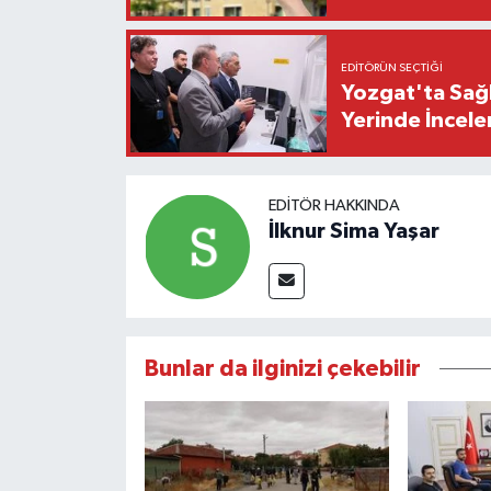
EDITÖRÜN SEÇTIĞI
Yozgat'ta Sağl
Yerinde İncele
EDITÖR HAKKINDA
İlknur Sima Yaşar
Bunlar da ilginizi çekebilir