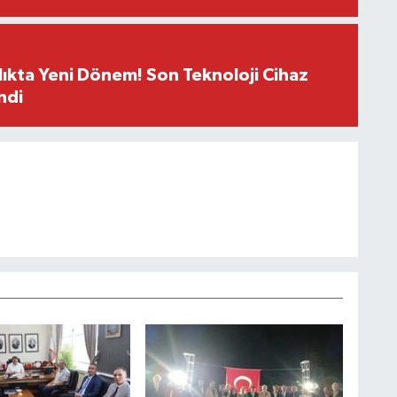
ıkta Yeni Dönem! Son Teknoloji Cihaz
ndi