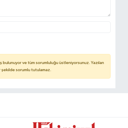
ş bulunuyor ve tüm sorumluluğu üstleniyorsunuz. Yazılan
 şekilde sorumlu tutulamaz.