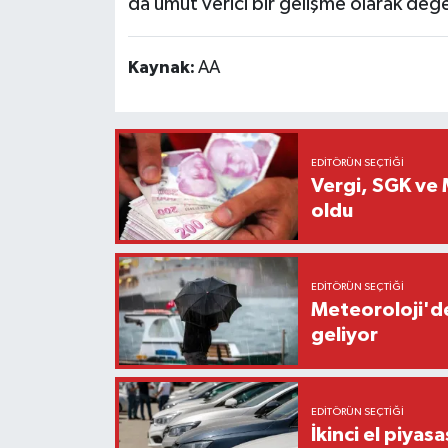
da umut verici bir gelişme olarak değer
Kaynak:
AA
EDITÖRÜN SEÇTIĞI
Vergi, SGK ve M
oldu
EDITÖRÜN SEÇTIĞI
Meteoroloji'de
geliyor
EDITÖRÜN SEÇTIĞI
İkinci el piyasa