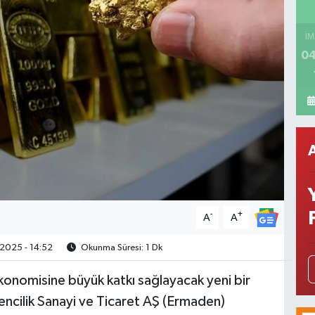
İM
04
-
+
A
A
2025 - 14:52
Okunma Süresi: 1 Dk
ekonomisine büyük katkı sağlayacak yeni bir
cilik Sanayi ve Ticaret AŞ (Ermaden)