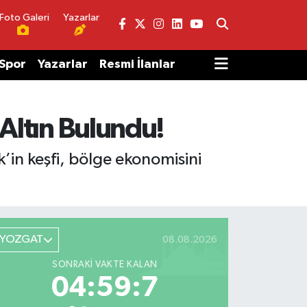
Foto Galeri
Yazarlar
Spor
Yazarlar
Resmi İlanlar
 Altın Bulundu!
’in keşfi, bölge ekonomisini
YOZGAT
08.08.2026
SONRAKI VAKTE KALAN
04:59:7