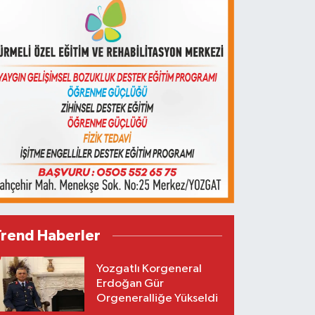
Trend Haberler
Yozgatlı Korgeneral
Erdoğan Gür
Orgeneralliğe Yükseldi