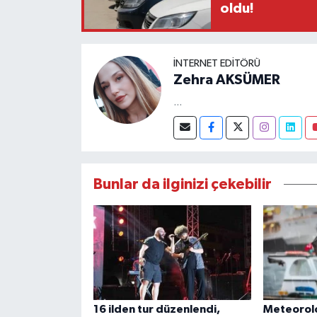
oldu!
İNTERNET EDITÖRÜ
Zehra AKSÜMER
...
Bunlar da ilginizi çekebilir
16 ilden tur düzenlendi,
Meteorolo