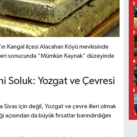
2
3
s’ın Kangal ilçesi Alacahan Köyü mevkisinde
etleri sonucunda “Mümkün Kaynak” düzeyinde
4
i Soluk: Yozgat ve Çevresi
5
 Sivas için değil, Yozgat ve çevre illeri olmak
i açısından da büyük fırsatlar barındırdığını