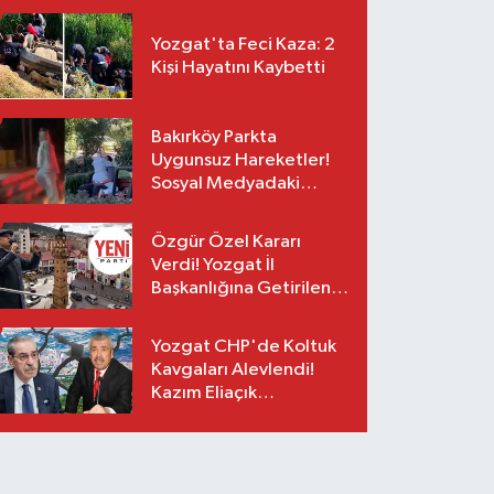
Yozgat'ta Feci Kaza: 2
Kişi Hayatını Kaybetti
Bakırköy Parkta
Uygunsuz Hareketler!
Sosyal Medyadaki
Görüntüler Sonrası
Gözaltı
Özgür Özel Kararı
Verdi! Yozgat İl
Başkanlığına Getirilen
O İsim Açıklandı
Yozgat CHP'de Koltuk
Kavgaları Alevlendi!
Kazım Eliaçık
Suskunluğunu Bozdu!