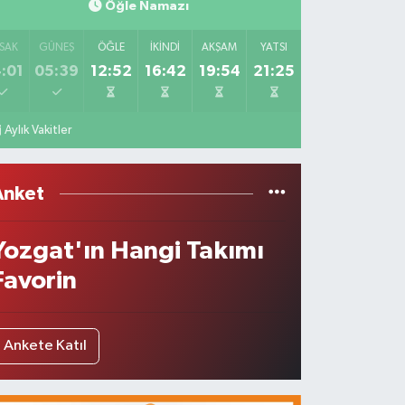
Öğle Namazı
SAK
GÜNEŞ
ÖĞLE
İKINDI
AKŞAM
YATSI
:01
05:39
12:52
16:42
19:54
21:25
Aylık Vakitler
Anket
Yozgat'ın Hangi Takımı
Favorin
Ankete Katıl