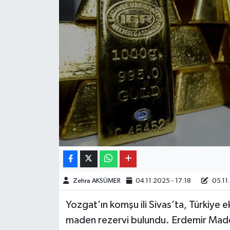
Zehra AKSÜMER
04.11.2025 - 17:18
05.11.
Yozgat’ın komşu ili Sivas’ta, Türkiye 
maden rezervi bulundu. Erdemir Maden