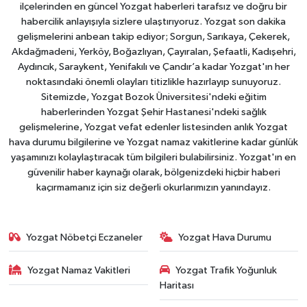
ilçelerinden en güncel Yozgat haberleri tarafsız ve doğru bir
habercilik anlayışıyla sizlere ulaştırıyoruz. Yozgat son dakika
gelişmelerini anbean takip ediyor; Sorgun, Sarıkaya, Çekerek,
Akdağmadeni, Yerköy, Boğazlıyan, Çayıralan, Şefaatli, Kadışehri,
Aydıncık, Saraykent, Yenifakılı ve Çandır’a kadar Yozgat'ın her
noktasındaki önemli olayları titizlikle hazırlayıp sunuyoruz.
Sitemizde, Yozgat Bozok Üniversitesi'ndeki eğitim
haberlerinden Yozgat Şehir Hastanesi'ndeki sağlık
gelişmelerine, Yozgat vefat edenler listesinden anlık Yozgat
hava durumu bilgilerine ve Yozgat namaz vakitlerine kadar günlük
yaşamınızı kolaylaştıracak tüm bilgileri bulabilirsiniz. Yozgat'ın en
güvenilir haber kaynağı olarak, bölgenizdeki hiçbir haberi
kaçırmamanız için siz değerli okurlarımızın yanındayız.
Yozgat Nöbetçi Eczaneler
Yozgat Hava Durumu
Yozgat Namaz Vakitleri
Yozgat Trafik Yoğunluk
Haritası