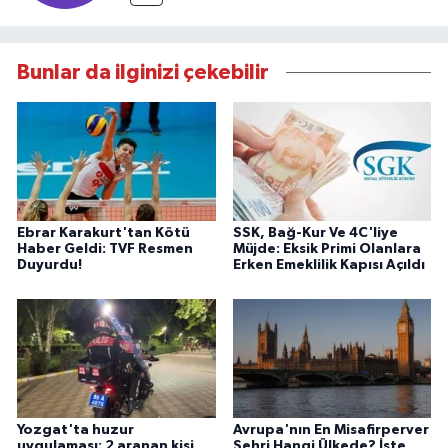
Bunlar da ilginizi çekebilir
Ebrar Karakurt'tan Kötü
SSK, Bağ-Kur Ve 4C'liye
Haber Geldi: TVF Resmen
Müjde: Eksik Primi Olanlara
Duyurdu!
Erken Emeklilik Kapısı Açıldı
Yozgat'ta huzur
Avrupa'nın En Misafirperver
uygulaması: 2 aranan kişi
Şehri Hangi Ülkede? İşte