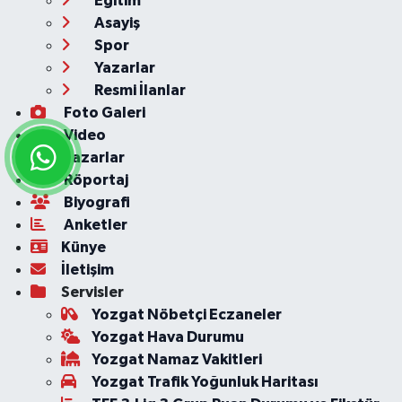
Eğitim
Asayiş
Spor
Yazarlar
Resmi İlanlar
Foto Galeri
Video
Yazarlar
Röportaj
Biyografi
Anketler
Künye
İletişim
Servisler
Yozgat Nöbetçi Eczaneler
Yozgat Hava Durumu
Yozgat Namaz Vakitleri
Yozgat Trafik Yoğunluk Haritası