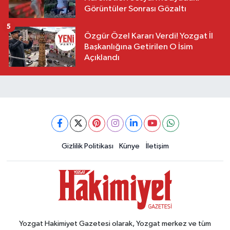
Görüntüler Sonrası Gözaltı
5
Özgür Özel Kararı Verdi! Yozgat İl
Başkanlığına Getirilen O İsim
Açıklandı
Gizlilik Politikası
Künye
İletişim
Yozgat Hakimiyet Gazetesi olarak, Yozgat merkez ve tüm