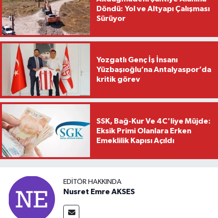
Döndü: Yol ve Altyapı Çalışması
Sürüyor
Yozgatlı Genç İş İnsanı
Yüzbaşıoğlu’na Antalyaspor’da
kritik görev
SSK, Bağ-Kur Ve 4C'liye Müjde:
Eksik Primi Olanlara Erken
Emeklilik Kapısı Açıldı
EDITÖR HAKKINDA
Nusret Emre AKSES