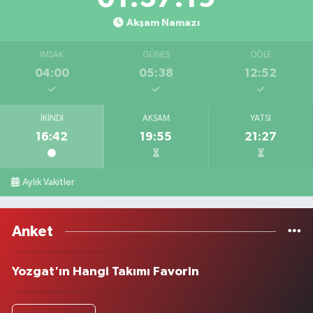
Akşam Namazı
İMSAK
GÜNEŞ
ÖĞLE
04:00
05:38
12:52
İKINDI
AKŞAM
YATSI
16:42
19:55
21:27
Aylık Vakitler
Anket
Yozgat'ın Hangi Takımı Favorin