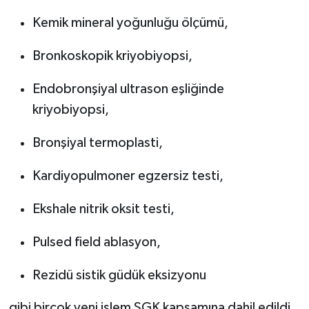
Kemik mineral yoğunluğu ölçümü,
Bronkoskopik kriyobiyopsi,
Endobronşiyal ultrason eşliğinde
kriyobiyopsi,
Bronşiyal termoplasti,
Kardiyopulmoner egzersiz testi,
Ekshale nitrik oksit testi,
Pulsed field ablasyon,
Rezidü sistik güdük eksizyonu
gibi birçok yeni işlem SGK kapsamına dahil edildi.