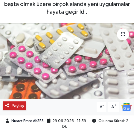
başta olmak üzere birçok alanda yeni uygulamalar
hayata geçirildi.
Paylaş
-
+
A
A
Nusret Emre AKSES
29.06.2026 - 11:59
Okunma Süresi: 2
Dk