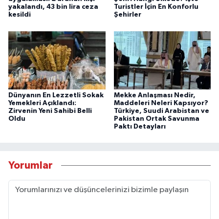
yakalandı, 43 bin lira ceza
Turistler İçin En Konforlu
kesildi
Şehirler
Dünyanın En Lezzetli Sokak
Mekke Anlaşması Nedir,
Yemekleri Açıklandı:
Maddeleri Neleri Kapsıyor?
Zirvenin Yeni Sahibi Belli
Türkiye, Suudi Arabistan ve
Oldu
Pakistan Ortak Savunma
Paktı Detayları
Yorumlar