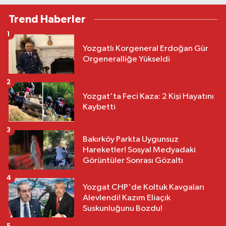
Trend Haberler
1
Yozgatlı Korgeneral Erdoğan Gür
Orgeneralliğe Yükseldi
2
Yozgat'ta Feci Kaza: 2 Kişi Hayatını
Kaybetti
3
Bakırköy Parkta Uygunsuz
Hareketler! Sosyal Medyadaki
Görüntüler Sonrası Gözaltı
4
Yozgat CHP'de Koltuk Kavgaları
Alevlendi! Kazım Eliaçık
Suskunluğunu Bozdu!
5