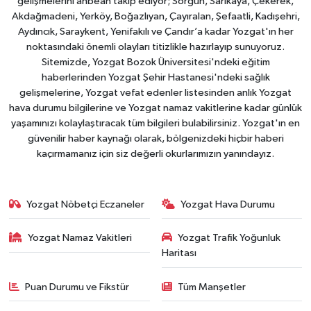
gelişmelerini anbean takip ediyor; Sorgun, Sarıkaya, Çekerek,
Akdağmadeni, Yerköy, Boğazlıyan, Çayıralan, Şefaatli, Kadışehri,
Aydıncık, Saraykent, Yenifakılı ve Çandır’a kadar Yozgat'ın her
noktasındaki önemli olayları titizlikle hazırlayıp sunuyoruz.
Sitemizde, Yozgat Bozok Üniversitesi'ndeki eğitim
haberlerinden Yozgat Şehir Hastanesi'ndeki sağlık
gelişmelerine, Yozgat vefat edenler listesinden anlık Yozgat
hava durumu bilgilerine ve Yozgat namaz vakitlerine kadar günlük
yaşamınızı kolaylaştıracak tüm bilgileri bulabilirsiniz. Yozgat'ın en
güvenilir haber kaynağı olarak, bölgenizdeki hiçbir haberi
kaçırmamanız için siz değerli okurlarımızın yanındayız.
Yozgat Nöbetçi Eczaneler
Yozgat Hava Durumu
Yozgat Namaz Vakitleri
Yozgat Trafik Yoğunluk
Haritası
Puan Durumu ve Fikstür
Tüm Manşetler