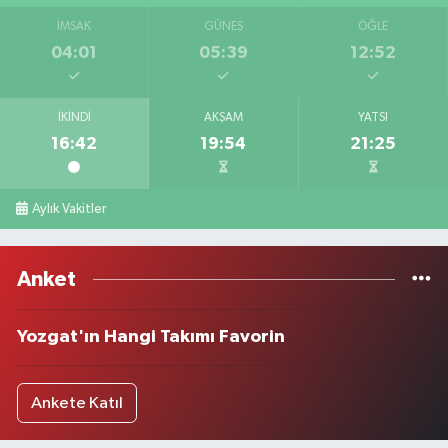
İMSAK
GÜNEŞ
ÖĞLE
04:01
05:39
12:52
İKINDI
AKŞAM
YATSI
16:42
19:54
21:25
Aylık Vakitler
Anket
Yozgat'ın Hangi Takımı Favorin
Ankete Katıl