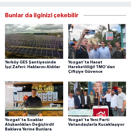
Bunlar da ilginizi çekebilir
Yerköy GES Şantiyesinde
Yozgat’ta Hasat
İşçi Zaferi: Haklarını Aldılar
Hareketliliği! TMO’dan
Çiftçiye Güvence
Yozgat’ta Sıcaklar
Yozgat'ta Yeni Parti
Alışkanlıkları Değiştirdi!
Vatandaşlarla Kucaklaşıyor
Baklava Yerine Bunlara