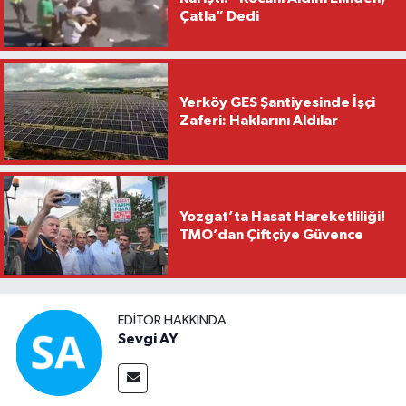
Çatla” Dedi
Yerköy GES Şantiyesinde İşçi
Zaferi: Haklarını Aldılar
Yozgat’ta Hasat Hareketliliği!
TMO’dan Çiftçiye Güvence
EDITÖR HAKKINDA
Sevgi AY