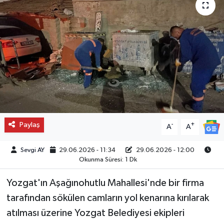
Paylaş
-
+
A
A
Sevgi AY
29.06.2026 - 11:34
29.06.2026 - 12:00
Okunma Süresi: 1 Dk
Yozgat'ın Aşağınohutlu Mahallesi'nde bir firma
tarafından sökülen camların yol kenarına kırılarak
atılması üzerine Yozgat Belediyesi ekipleri