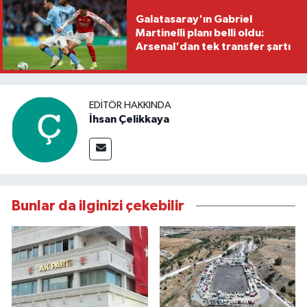
Galatasaray'ın Gabriel
Martinelli planı belli oldu:
Arsenal'dan tek transfer şartı
EDITÖR HAKKINDA
İhsan Çelikkaya
Bunlar da ilginizi çekebilir