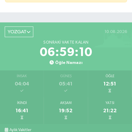
YOZGAT
10.08.2026
SONRAKI VAKTE KALAN
06:59:10
Öğle Namazı
İMSAK
GÜNEŞ
ÖĞLE
04:04
05:41
12:51
İKINDI
AKŞAM
YATSI
16:41
19:52
21:22
Aylık Vakitler