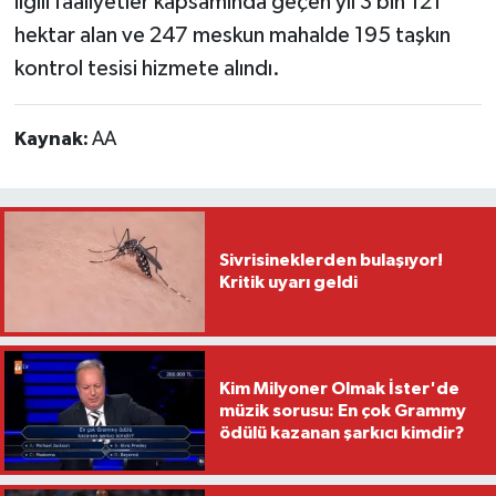
ilgili faaliyetler kapsamında geçen yıl 3 bin 121
hektar alan ve 247 meskun mahalde 195 taşkın
kontrol tesisi hizmete alındı.
Kaynak:
AA
Sivrisineklerden bulaşıyor!
Kritik uyarı geldi
Kim Milyoner Olmak İster'de
müzik sorusu: En çok Grammy
ödülü kazanan şarkıcı kimdir?