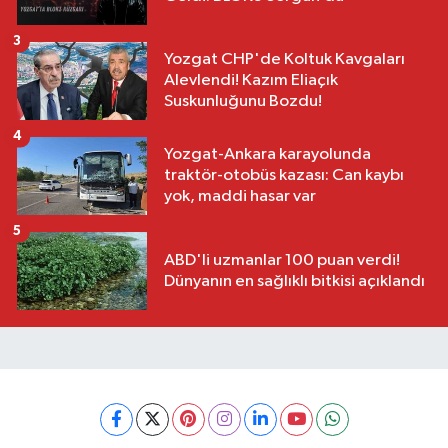
3
Yozgat CHP'de Koltuk Kavgaları
Alevlendi! Kazım Eliaçık
Suskunluğunu Bozdu!
4
Yozgat-Ankara karayolunda
traktör-otobüs kazası: Can kaybı
yok, maddi hasar var
5
ABD'li uzmanlar 100 puan verdi!
Dünyanın en sağlıklı bitkisi açıklandı