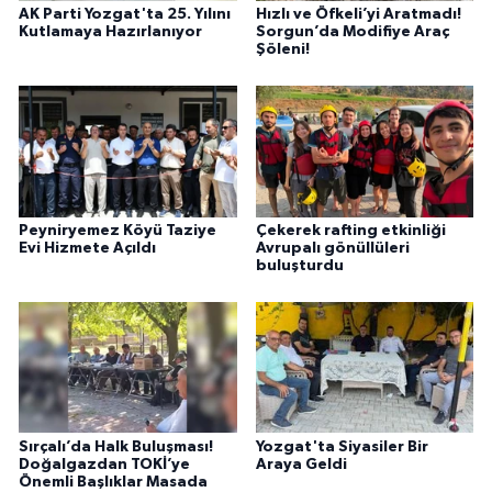
AK Parti Yozgat'ta 25. Yılını
Hızlı ve Öfkeli’yi Aratmadı!
Kutlamaya Hazırlanıyor
Sorgun’da Modifiye Araç
Şöleni!
Peyniryemez Köyü Taziye
Çekerek rafting etkinliği
Evi Hizmete Açıldı
Avrupalı gönüllüleri
buluşturdu
Sırçalı’da Halk Buluşması!
Yozgat'ta Siyasiler Bir
Doğalgazdan TOKİ’ye
Araya Geldi
Önemli Başlıklar Masada