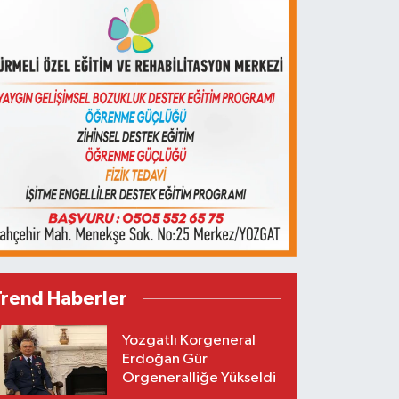
Trend Haberler
Yozgatlı Korgeneral
Erdoğan Gür
Orgeneralliğe Yükseldi