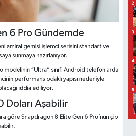
2
Gen 6 Pro Gündemde
3
i amiral gemisi işlemci serisini standart ve
asaya sunmaya hazırlanıyor.
4
o modelinin “Ultra” sınıfı Android telefonlarda
şlemcinin performans odaklı yapısı nedeniyle
lacağı iddia ediliyor.
5
 Doları Aşabilir
alara göre Snapdragon 8 Elite Gen 6 Pro’nun çip
abilir.