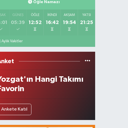
Öğle Namazı
SAK
GÜNEŞ
ÖĞLE
İKINDI
AKŞAM
YATSI
:01
05:39
12:52
16:42
19:54
21:25
Aylık Vakitler
Anket
Yozgat'ın Hangi Takımı
Favorin
Ankete Katıl