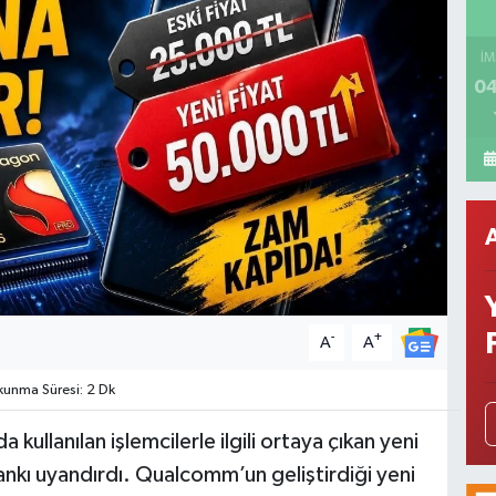
İM
04
-
+
A
A
unma Süresi: 2 Dk
kullanılan işlemcilerle ilgili ortaya çıkan yeni
ankı uyandırdı. Qualcomm’un geliştirdiği yeni