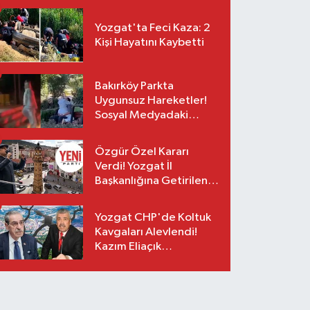
Yozgat'ta Feci Kaza: 2
Kişi Hayatını Kaybetti
Bakırköy Parkta
Uygunsuz Hareketler!
Sosyal Medyadaki
Görüntüler Sonrası
Gözaltı
Özgür Özel Kararı
Verdi! Yozgat İl
Başkanlığına Getirilen
O İsim Açıklandı
Yozgat CHP'de Koltuk
Kavgaları Alevlendi!
Kazım Eliaçık
Suskunluğunu Bozdu!