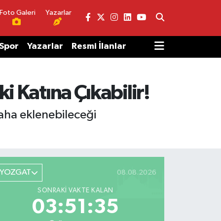
Foto Galeri
Yazarlar
Spor
Yazarlar
Resmi İlanlar
i Katına Çıkabilir!
 daha eklenebileceği
YOZGAT
08.08.2026
SONRAKI VAKTE KALAN
03:51:35