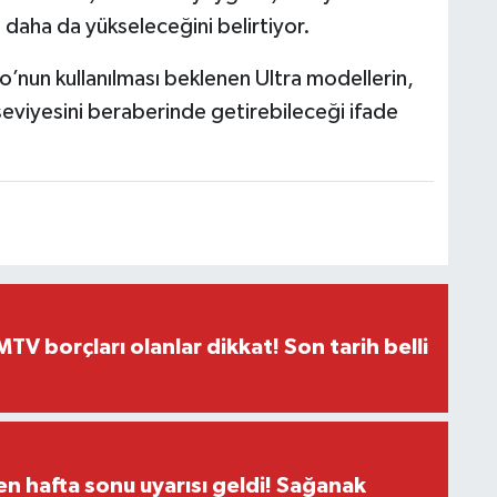
 daha da yükseleceğini belirtiyor.
o’nun kullanılması beklenen Ultra modellerin,
seviyesini beraberinde getirebileceği ifade
TV borçları olanlar dikkat! Son tarih belli
n hafta sonu uyarısı geldi! Sağanak