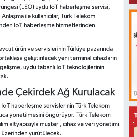
örüngesi (LEO) uydu IoT haberleşme servisi,
Anlaşma ile kullanıcılar, Türk Telekom
inden IoT haberleşme hizmetlerinden
vcut ürün ve servislerinin Türkiye pazarında
 ortaklaşa geliştirilecek yeni terminal cihazların
elişme, uydu tabanlı IoT teknolojilerinin
cak.
nde Çekirdek Ağ Kurulacak
IoT haberleşme servislerinin Türk Telekom
n uca yönetilmesini öngörüyor. Türk Telekom
ım altyapısıyla müşteri, cihaz ve veri yönetimi
1
i üzerinden yürütülecek.