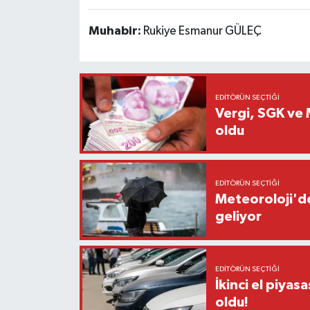
Muhabir:
Rukiye Esmanur GÜLEÇ
EDITÖRÜN SEÇTIĞI
Vergi, SGK ve M
oldu
EDITÖRÜN SEÇTIĞI
Meteoroloji'de
geliyor
EDITÖRÜN SEÇTIĞI
İkinci el piyasa
oldu!