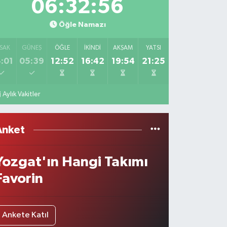
06:32:56
Öğle Namazı
SAK
GÜNEŞ
ÖĞLE
İKINDI
AKŞAM
YATSI
:01
05:39
12:52
16:42
19:54
21:25
Aylık Vakitler
Anket
Yozgat'ın Hangi Takımı
Favorin
Ankete Katıl