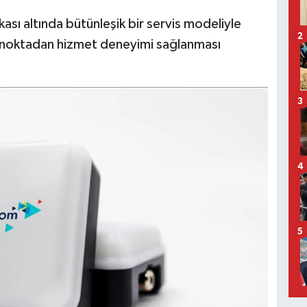
ası altında bütünleşik bir servis modeliyle
2
ek noktadan hizmet deneyimi sağlanması
3
4
5