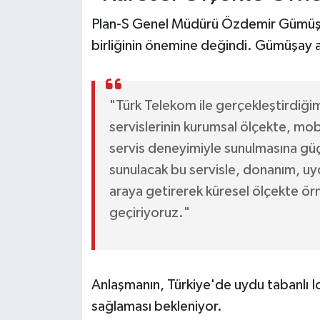
Plan-S Genel Müdürü Özdemir Gümüşay
birliğinin önemine değindi. Gümüşay aç
"Türk Telekom ile gerçekleştirdiğim
servislerinin kurumsal ölçekte, mob
servis deneyimiyle sunulmasına güç
sunulacak bu servisle, donanım, uyd
araya getirerek küresel ölçekte ör
geçiriyoruz."
Anlaşmanın, Türkiye'de uydu tabanlı Io
sağlaması bekleniyor.