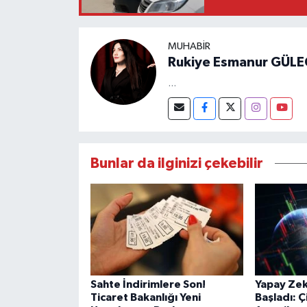
MUHABIR
Rukiye Esmanur GÜLE
...
Bunlar da ilginizi çekebilir
Sahte İndirimlere Son!
Yapay Zek
Ticaret Bakanlığı Yeni
Başladı: Ç