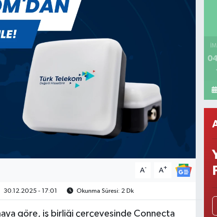
İM
04
-
+
A
A
30.12.2025 - 17:01
Okunma Süresi: 2 Dk
amaya göre, iş birliği çerçevesinde Connecta