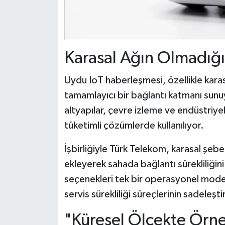
Karasal Ağın Olmadığ
Uydu IoT haberleşmesi, özellikle karasa
tamamlayıcı bir bağlantı katmanı sunuyor.
altyapılar, çevre izleme ve endüstriye
tüketimli çözümlerde kullanılıyor.
İşbirliğiyle Türk Telekom, karasal şeb
ekleyerek sahada bağlantı sürekliliğini
seçenekleri tek bir operasyonel model
servis sürekliliği süreçlerinin sadeleşti
"Küresel Ölçekte Örne