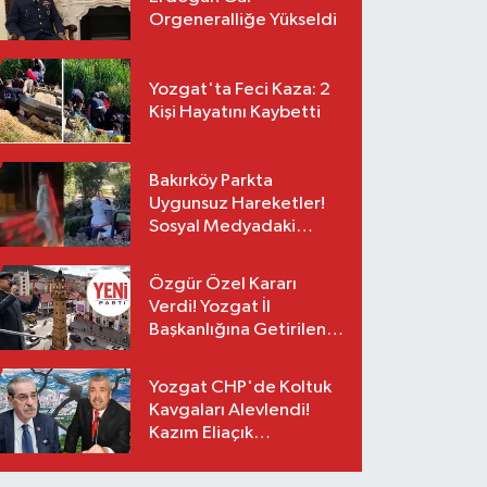
Orgeneralliğe Yükseldi
Yozgat'ta Feci Kaza: 2
Kişi Hayatını Kaybetti
Bakırköy Parkta
Uygunsuz Hareketler!
Sosyal Medyadaki
Görüntüler Sonrası
Gözaltı
Özgür Özel Kararı
Verdi! Yozgat İl
Başkanlığına Getirilen
O İsim Açıklandı
Yozgat CHP'de Koltuk
Kavgaları Alevlendi!
Kazım Eliaçık
Suskunluğunu Bozdu!