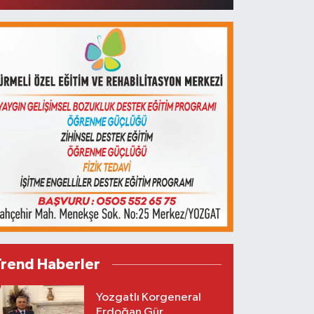
Trend Haberler
Yozgatlı Korgeneral
Erdoğan Gür