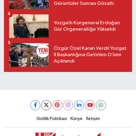
Görüntüler Sonrası Gözaltı
4
Yozgatlı Korgeneral Erdoğan
Gür Orgeneralliğe Yükseldi
5
Özgür Özel Kararı Verdi! Yozgat
İl Başkanlığına Getirilen O İsim
Açıklandı
Gizlilik Politikası
Künye
İletişim