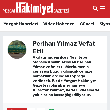
Yozgat Haberleri
Video Haberler
Güncel
Siya
Perihan Yılmaz Vefat
Etti
Akdağmadeni ilçesi Yeşiltepe
Mahallesi sakinlerinden Perihan
Yılmaz vefat etti. Merhumenin
cenazesi bugün kılınacak cenaze
namazının ardından toprağa
verilecek. Bizde Yozgat Hakimiyet
Gazetesi olarak merhumeye
Allah'tan rahmet, kederli ailesine ve
yakınlarına başsağlığı diliyoruz.