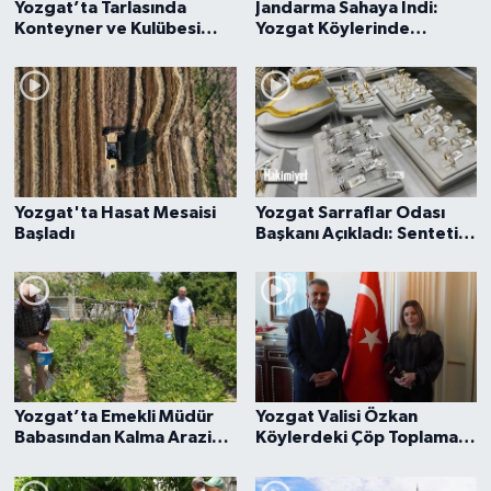
Yozgat’ta Tarlasında
Jandarma Sahaya İndi:
Konteyner ve Kulübesi
Yozgat Köylerinde
Olanlar Dikkat! Yeni Karar
Kadınlar İçin Hayati Eğitim!
Çiftçiyi İsyan Ettirdi
Yozgat'ta Hasat Mesaisi
Yozgat Sarraflar Odası
Başladı
Başkanı Açıkladı: Sentetik
Taşta Yeni Dönem Başladı
Yozgat’ta Emekli Müdür
Yozgat Valisi Özkan
Babasından Kalma Arazide
Köylerdeki Çöp Toplama
Devlet Desteğiyle Üretim
Çalışmalarını Anlattı
Yapıyor