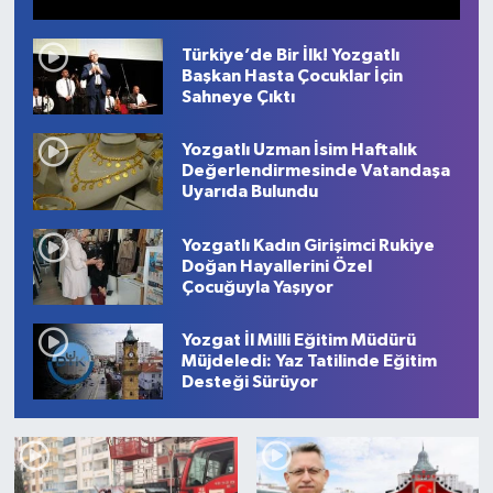
Türkiye’de Bir İlk! Yozgatlı
Başkan Hasta Çocuklar İçin
Sahneye Çıktı
Yozgatlı Uzman İsim Haftalık
Değerlendirmesinde Vatandaşa
Uyarıda Bulundu
Yozgatlı Kadın Girişimci Rukiye
Doğan Hayallerini Özel
Çocuğuyla Yaşıyor
Yozgat İl Milli Eğitim Müdürü
Müjdeledi: Yaz Tatilinde Eğitim
Desteği Sürüyor