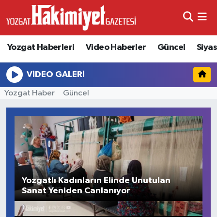
Yozgat Haberleri
Video Haberler
Güncel
Siya
VIDEO GALERI
Yozgat Haber
Güncel
Y
Yozgatlı Kadınların Elinde Unutulan
Y
Sanat Yeniden Canlanıyor
O