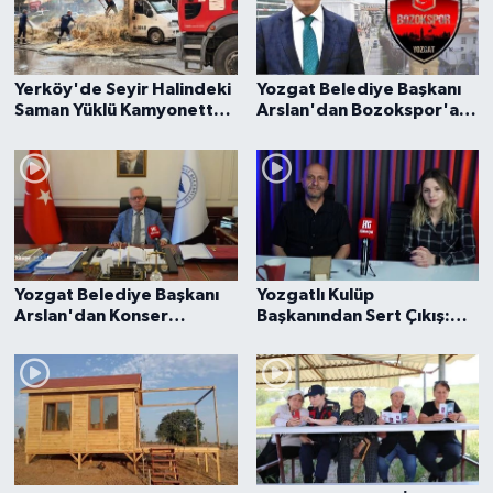
Yerköy'de Seyir Halindeki
Yozgat Belediye Başkanı
Saman Yüklü Kamyonette
Arslan'dan Bozokspor'a
Yangın Çıktı
"Şartlı" Yeşil ışık
Yozgat Belediye Başkanı
Yozgatlı Kulüp
Arslan'dan Konser
Başkanından Sert Çıkış:
Açıklaması: "Riskli ama
“Bizim Sporumuz
Değer"
Memleket Meselesi”