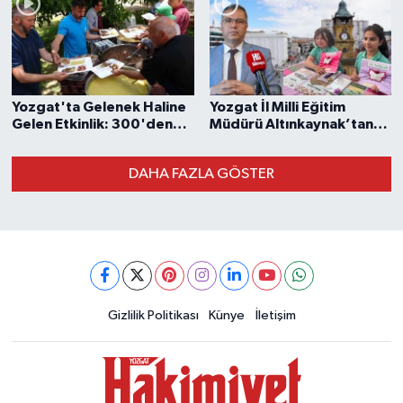
Yozgat'ta Gelenek Haline
Yozgat İl Milli Eğitim
Gelen Etkinlik: 300'den
Müdürü Altınkaynak’tan
Fazla Kişi Aynı Sofrada
Yıl Sonu Değerlendirmesi
Buluştu!
Mesajla Geldi
DAHA FAZLA GÖSTER
Gizlilik Politikası
Künye
İletişim