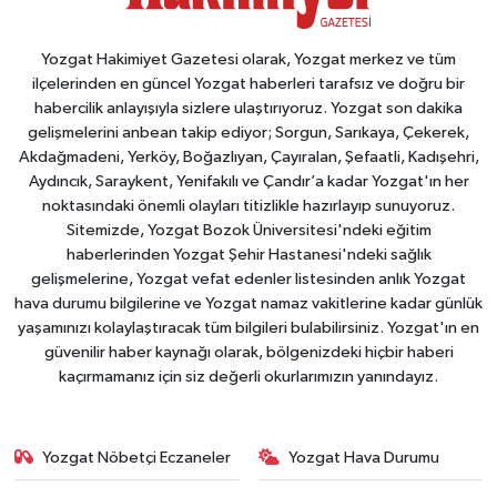
Yozgat Hakimiyet Gazetesi olarak, Yozgat merkez ve tüm
ilçelerinden en güncel Yozgat haberleri tarafsız ve doğru bir
habercilik anlayışıyla sizlere ulaştırıyoruz. Yozgat son dakika
gelişmelerini anbean takip ediyor; Sorgun, Sarıkaya, Çekerek,
Akdağmadeni, Yerköy, Boğazlıyan, Çayıralan, Şefaatli, Kadışehri,
Aydıncık, Saraykent, Yenifakılı ve Çandır’a kadar Yozgat'ın her
noktasındaki önemli olayları titizlikle hazırlayıp sunuyoruz.
Sitemizde, Yozgat Bozok Üniversitesi'ndeki eğitim
haberlerinden Yozgat Şehir Hastanesi'ndeki sağlık
gelişmelerine, Yozgat vefat edenler listesinden anlık Yozgat
hava durumu bilgilerine ve Yozgat namaz vakitlerine kadar günlük
yaşamınızı kolaylaştıracak tüm bilgileri bulabilirsiniz. Yozgat'ın en
güvenilir haber kaynağı olarak, bölgenizdeki hiçbir haberi
kaçırmamanız için siz değerli okurlarımızın yanındayız.
Yozgat Nöbetçi Eczaneler
Yozgat Hava Durumu