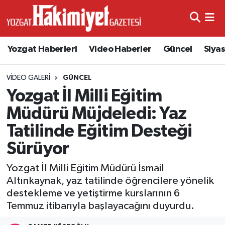
Yozgat Haberleri
Video Haberler
Güncel
Siya
VIDEO GALERI
GÜNCEL
Yozgat İl Milli Eğitim
Müdürü Müjdeledi: Yaz
Tatilinde Eğitim Desteği
Sürüyor
Yozgat İl Milli Eğitim Müdürü İsmail
Altınkaynak, yaz tatilinde öğrencilere yönelik
destekleme ve yetiştirme kurslarının 6
Temmuz itibarıyla başlayacağını duyurdu.