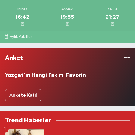
İKINDI
AKŞAM
YATSI
16:42
19:55
21:27
Aylık Vakitler
Anket
Yozgat'ın Hangi Takımı Favorin
Ankete Katıl
Trend Haberler
1