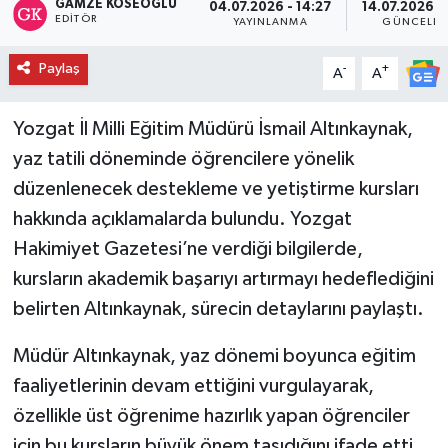
GAMZE KÖSEOĞLU
04.07.2026 - 14:27
14.07.2026 -
EDITÖR
YAYINLANMA
GÜNCELLE
Paylaş
-
+
A
A
Yozgat İl Milli Eğitim Müdürü İsmail Altınkaynak,
yaz tatili döneminde öğrencilere yönelik
düzenlenecek destekleme ve yetiştirme kursları
hakkında açıklamalarda bulundu. Yozgat
Hakimiyet Gazetesi’ne verdiği bilgilerde,
kursların akademik başarıyı artırmayı hedeflediğini
belirten Altınkaynak, sürecin detaylarını paylaştı.
Müdür Altınkaynak, yaz dönemi boyunca eğitim
faaliyetlerinin devam ettiğini vurgulayarak,
özellikle üst öğrenime hazırlık yapan öğrenciler
için bu kursların büyük önem taşıdığını ifade etti.