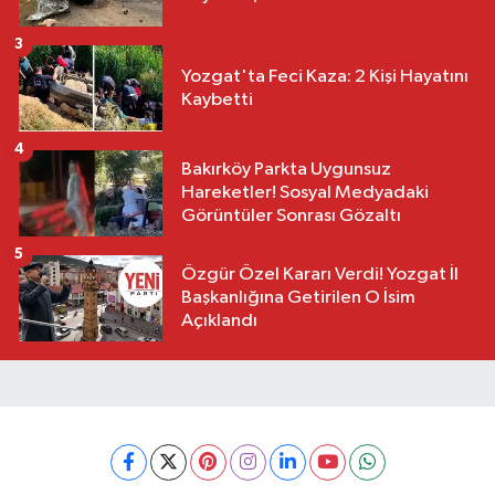
3
Yozgat'ta Feci Kaza: 2 Kişi Hayatını
Kaybetti
4
Bakırköy Parkta Uygunsuz
Hareketler! Sosyal Medyadaki
Görüntüler Sonrası Gözaltı
5
Özgür Özel Kararı Verdi! Yozgat İl
Başkanlığına Getirilen O İsim
Açıklandı