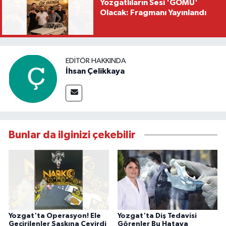
Yozgatlıların Sesi 'GOMÜ'
Olacak: Fragmanı Yayınlandı
EDITÖR HAKKINDA
İhsan Çelikkaya
Bunlar da ilginizi çekebilir
Yozgat'ta Operasyon! Ele
Yozgat'ta Diş Tedavisi
Geçirilenler Şaşkına Çevirdi
Görenler Bu Hataya