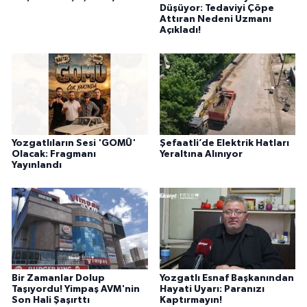
Düşüyor: Tedaviyi Çöpe
Attıran Nedeni Uzmanı
Açıkladı!
Yozgatlıların Sesi 'GOMÜ'
Şefaatli’de Elektrik Hatları
Olacak: Fragmanı
Yeraltına Alınıyor
Yayınlandı
Bir Zamanlar Dolup
Yozgatlı Esnaf Başkanından
Taşıyordu! Yimpaş AVM'nin
Hayati Uyarı: Paranızı
Son Hali Şaşırttı
Kaptırmayın!