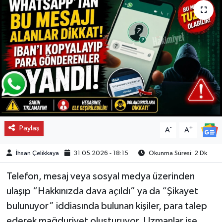
Paylaş
-
+
A
A
İhsan Çelikkaya
31.05.2026 - 18:15
Okunma Süresi: 2 Dk
Telefon, mesaj veya sosyal medya üzerinden
ulaşıp “Hakkınızda dava açıldı” ya da “Şikayet
bulunuyor” iddiasında bulunan kişiler, para talep
ederek mağduriyet oluşturuyor. Uzmanlar ise