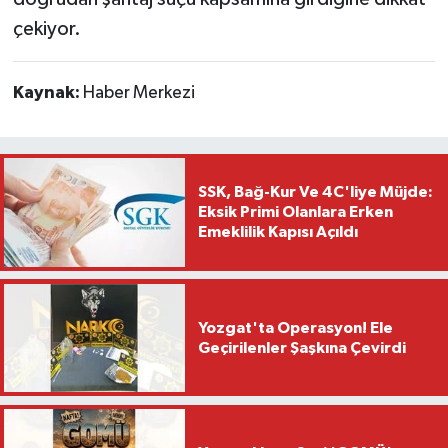
çekiyor.
Kaynak:
Haber Merkezi
SSK, Bağ-Kur Ve 4C'liye Müjde:
Eksik Primi Olanlara Erken
Emeklilik Kapısı Açıldı
Yozgat'ta Operasyon! Ele
Geçirilenler Şaşkına Çevirdi