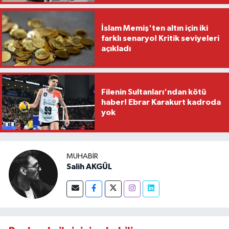
İslam Memiş'ten altın için iki
farklı senaryo! Kritik seviyeleri
açıkladı
Filenin Sultanları'ndan kötü
haber! Ebrar Karakurt kadroda
yok
MUHABIR
Salih AKGÜL