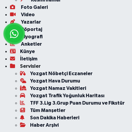
Foto Galeri
Video
Yazarlar
Röportaj
Biyografi
Anketler
Künye
İletişim
Servisler
Yozgat Nöbetçi Eczaneler
Yozgat Hava Durumu
Yozgat Namaz Vakitleri
Yozgat Trafik Yoğunluk Haritası
TFF 3.Lig 3.Grup Puan Durumu ve Fikstür
Tüm Manşetler
Son Dakika Haberleri
Haber Arşivi