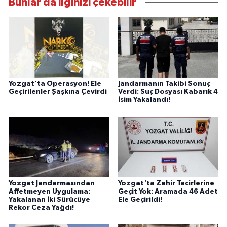
Bunlar da ilginizi çekebilir
Yozgat'ta Operasyon! Ele
Jandarmanın Takibi Sonuç
Geçirilenler Şaşkına Çevirdi
Verdi: Suç Dosyası Kabarık 4
İsim Yakalandı!
Yozgat Jandarmasından
Yozgat'ta Zehir Tacirlerine
Affetmeyen Uygulama:
Geçit Yok: Aramada 46 Adet
Yakalanan İki Sürücüye
Ele Geçirildi!
Rekor Ceza Yağdı!