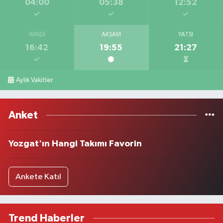
04:00
05:38
12:52
İKINDI
AKŞAM
YATSI
16:42
19:55
21:27
Aylık Vakitler
Anket
Yozgat'ın Hangi Takımı Favorin
Ankete Katıl
Trend Haberler