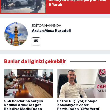
9 Yaralı
EDITÖR HAKKINDA
Arslan Musa Karadeli
Bunlar da ilginizi çekebilir
SGK Borçlarına Karşılık
Petrol Düşüyor, Pompa
Radikal Adım: Yozgat
Zamlanıyor: Zafer
Belediye Meclisi'nden
Partisi'nden 'Çifte Vergi'