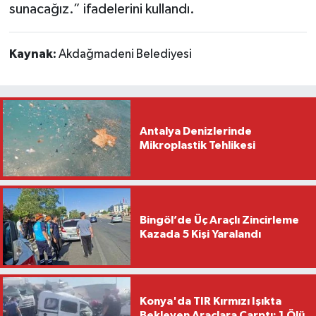
sunacağız.” ifadelerini kullandı.
Kaynak:
Akdağmadeni Belediyesi
Antalya Denizlerinde
Mikroplastik Tehlikesi
Bingöl’de Üç Araçlı Zincirleme
Kazada 5 Kişi Yaralandı
Konya'da TIR Kırmızı Işıkta
Bekleyen Araçlara Çarptı: 1 Ölü