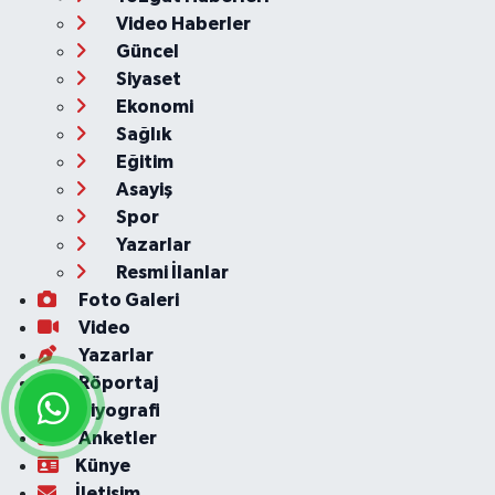
Video Haberler
Güncel
Siyaset
Ekonomi
Sağlık
Eğitim
Asayiş
Spor
Yazarlar
Resmi İlanlar
Foto Galeri
Video
Yazarlar
Röportaj
Biyografi
Anketler
Künye
İletişim