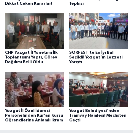
Dikkat Çeken Kararlar!
Tepkisi
CHP Yozgat İl Yönetimi İlk
SORFEST'te En İyi Bal
Toplantısını Yaptı, Görev
Seçildi! Yozgat'ın Lezzeti
Dağılımı Belli Oldu
Yarıştı
Yozgat İl Özel İdaresi
Yozgat Belediyesi'nden
Personelinden Kur’an Kursu
Tramvay Hamlesi! Meclisten
Öğrencilerine Anlamlı İkram
Geçti