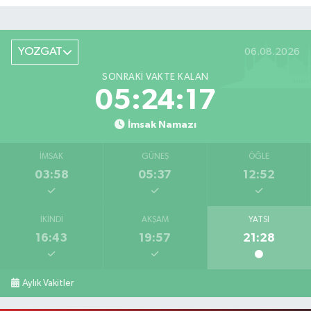
YOZGAT
06.08.2026
SONRAKI VAKTE KALAN
05:24:17
İmsak Namazı
İMSAK
GÜNEŞ
ÖĞLE
03:58
05:37
12:52
İKINDI
AKŞAM
YATSI
16:43
19:57
21:28
Aylık Vakitler