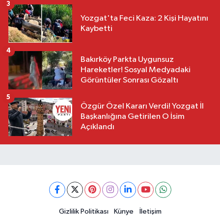
3
Yozgat'ta Feci Kaza: 2 Kişi Hayatını
Kaybetti
4
Bakırköy Parkta Uygunsuz
Hareketler! Sosyal Medyadaki
Görüntüler Sonrası Gözaltı
5
Özgür Özel Kararı Verdi! Yozgat İl
Başkanlığına Getirilen O İsim
Açıklandı
Gizlilik Politikası
Künye
İletişim