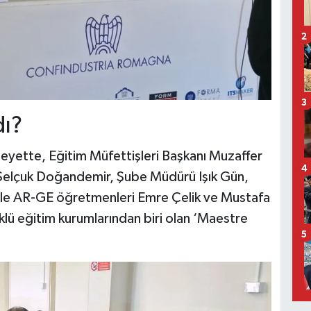
2
3
dı?
heyette, Eğitim Müfettişleri Başkanı Muzaffer
4
sı Selçuk Doğandemir, Şube Müdürü Işık Gün,
le AR-GE öğretmenleri Emre Çelik ve Mustafa
klü eğitim kurumlarından biri olan ‘Maestre
5