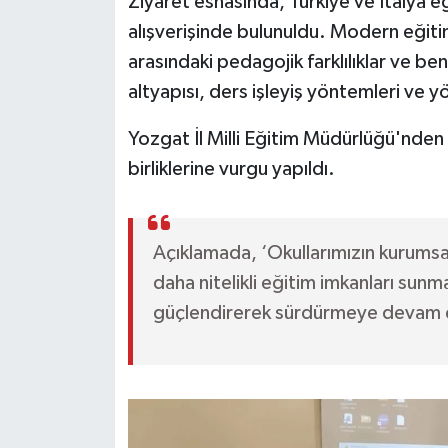
Ziyaret esnasında, Türkiye ve İtalya eğ
alışverişinde bulunuldu. Modern eğitim 
arasındaki pedagojik farklılıklar ve ben
altyapısı, ders işleyiş yöntemleri ve y
Yozgat İl Milli Eğitim Müdürlüğü'nden y
birliklerine vurgu yapıldı.
Açıklamada, ‘Okullarımızın kurumsa
daha nitelikli eğitim imkanları sunmak
güçlendirerek sürdürmeye devam ed