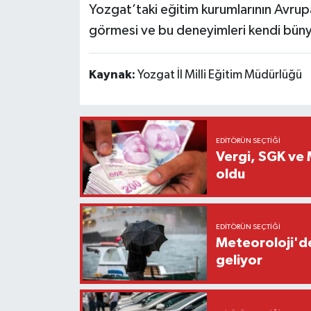
Yozgat’taki eğitim kurumlarının Avrupa
görmesi ve bu deneyimleri kendi bünyel
Kaynak:
Yozgat İl Milli Eğitim Müdürlüğü
EDITÖRÜN SEÇTIĞI
Vergi, SGK ve M
oldu
EDITÖRÜN SEÇTIĞI
Meteoroloji'de
geliyor