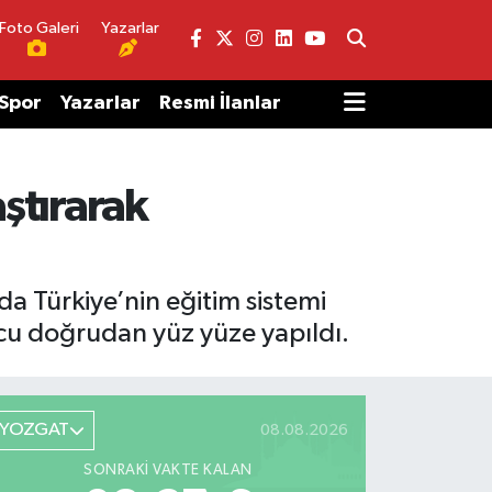
Foto Galeri
Yazarlar
Spor
Yazarlar
Resmi İlanlar
aştırarak
a Türkiye’nin eğitim sistemi
nucu doğrudan yüz yüze yapıldı.
YOZGAT
08.08.2026
SONRAKI VAKTE KALAN