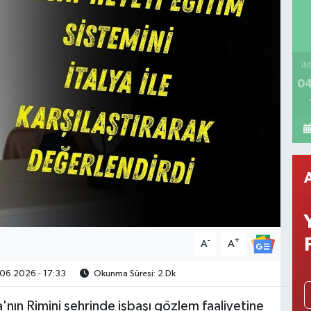
İM
04
-
+
A
A
06.2026 - 17:33
Okunma Süresi: 2 Dk
a'nın Rimini şehrinde işbaşı gözlem faaliyetine