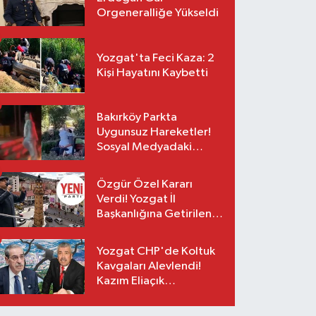
Orgeneralliğe Yükseldi
Yozgat'ta Feci Kaza: 2
Kişi Hayatını Kaybetti
Bakırköy Parkta
Uygunsuz Hareketler!
Sosyal Medyadaki
Görüntüler Sonrası
Gözaltı
Özgür Özel Kararı
Verdi! Yozgat İl
Başkanlığına Getirilen
O İsim Açıklandı
Yozgat CHP'de Koltuk
Kavgaları Alevlendi!
Kazım Eliaçık
Suskunluğunu Bozdu!