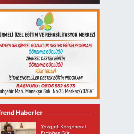
Trend Haberler
Yozgatlı Korgeneral
Erdoğan Gür