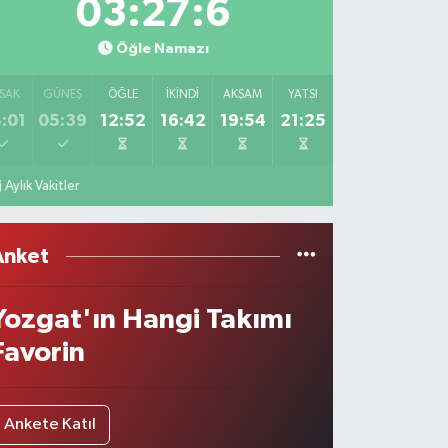
03:27:6
Öğle Namazı
SAK
GÜNEŞ
ÖĞLE
İKINDI
AKŞAM
YATSI
:01
05:39
12:52
16:42
19:54
21:25
Aylık Vakitler
Anket
Yozgat'ın Hangi Takımı
Favorin
Ankete Katıl