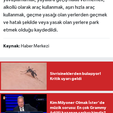
alkollü olarak araç kullanmak, aşırı hızla araç
kullanmak, geçme yasağı olan yerlerden geçmek
ve hatalı şekilde veya yasak olan yerlere park
etmek olduğu kaydedildi.
Kaynak:
Haber Merkezi
Sivrisineklerden bulaşıyor!
Kritik uyarı geldi
Kim Milyoner Olmak İster'de
müzik sorusu: En çok Grammy
ödülü kazanan şarkıcı kimdir?