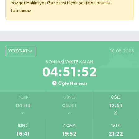
Yozgat Hakimiyet Gazetesi hiçbir şekilde sorumlu
tutulamaz.
YOZGAT
10.08.2026
SONRAKI VAKTE KALAN
04:51:52
Öğle Namazı
İMSAK
GÜNEŞ
ÖĞLE
04:04
05:41
12:51
İKINDI
AKŞAM
YATSI
16:41
19:52
21:22