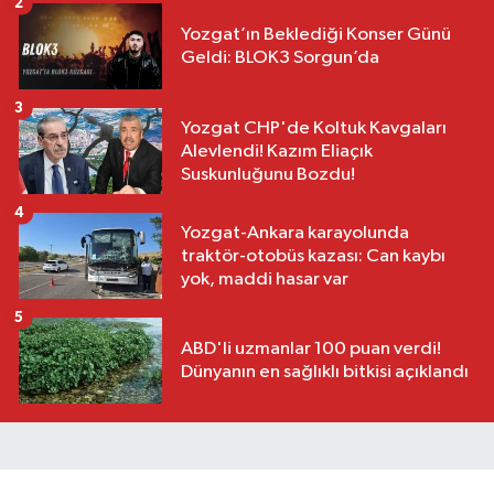
2
Yozgat’ın Beklediği Konser Günü
Geldi: BLOK3 Sorgun’da
3
Yozgat CHP'de Koltuk Kavgaları
Alevlendi! Kazım Eliaçık
Suskunluğunu Bozdu!
4
Yozgat-Ankara karayolunda
traktör-otobüs kazası: Can kaybı
yok, maddi hasar var
5
ABD'li uzmanlar 100 puan verdi!
Dünyanın en sağlıklı bitkisi açıklandı