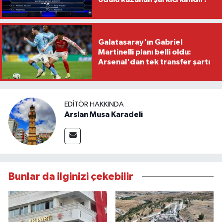
Galatasaray'ın Gabriel
Martinelli planı belli oldu:
Arsenal'dan tek transfer şartı
EDITÖR HAKKINDA
Arslan Musa Karadeli
Bunlar da ilginizi çekebilir