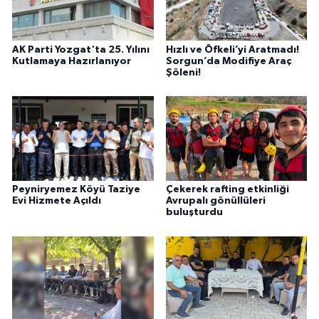
AK Parti Yozgat'ta 25. Yılını
Hızlı ve Öfkeli’yi Aratmadı!
Kutlamaya Hazırlanıyor
Sorgun’da Modifiye Araç
Şöleni!
Peyniryemez Köyü Taziye
Çekerek rafting etkinliği
Evi Hizmete Açıldı
Avrupalı gönüllüleri
buluşturdu