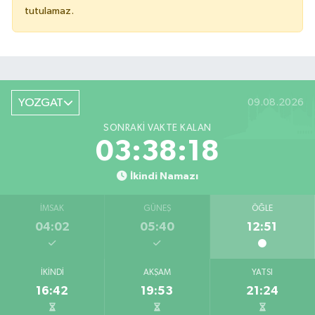
tutulamaz.
YOZGAT
09.08.2026
SONRAKI VAKTE KALAN
03:38:18
İkindi Namazı
İMSAK
GÜNEŞ
ÖĞLE
04:02
05:40
12:51
İKINDI
AKŞAM
YATSI
16:42
19:53
21:24