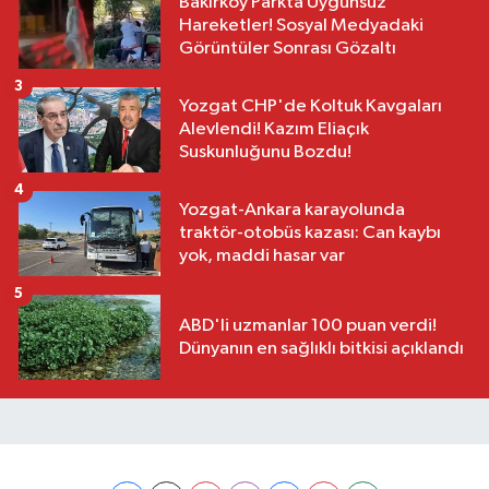
Bakırköy Parkta Uygunsuz
Hareketler! Sosyal Medyadaki
Görüntüler Sonrası Gözaltı
3
Yozgat CHP'de Koltuk Kavgaları
Alevlendi! Kazım Eliaçık
Suskunluğunu Bozdu!
4
Yozgat-Ankara karayolunda
traktör-otobüs kazası: Can kaybı
yok, maddi hasar var
5
ABD'li uzmanlar 100 puan verdi!
Dünyanın en sağlıklı bitkisi açıklandı