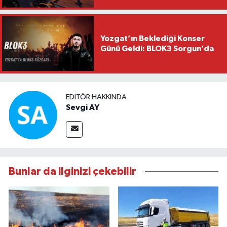
Yozgat’ın Beklediği Konser
Günü Geldi: BLOK3 Sorgun’da
EDITÖR HAKKINDA
Sevgi AY
Bunlar da ilginizi çekebilir