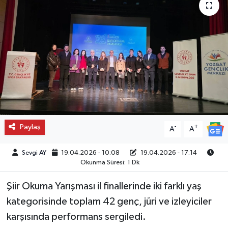
Paylaş
-
+
A
A
Sevgi AY
19.04.2026 - 10:08
19.04.2026 - 17:14
Okunma Süresi: 1 Dk
Şiir Okuma Yarışması il finallerinde iki farklı yaş
kategorisinde toplam 42 genç, jüri ve izleyiciler
karşısında performans sergiledi.