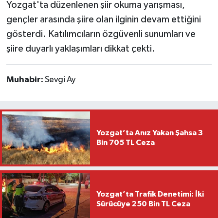
Yozgat'ta düzenlenen şiir okuma yarışması,
gençler arasında şiire olan ilginin devam ettiğini
gösterdi. Katılımcıların özgüvenli sunumları ve
şiire duyarlı yaklaşımları dikkat çekti.
Muhabir:
Sevgi Ay
Yozgat’ta Anız Yakan Şahsa 3
Bin 705 TL Ceza
Yozgat’ta Trafik Denetimi: İki
Sürücüye 250 Bin TL Ceza