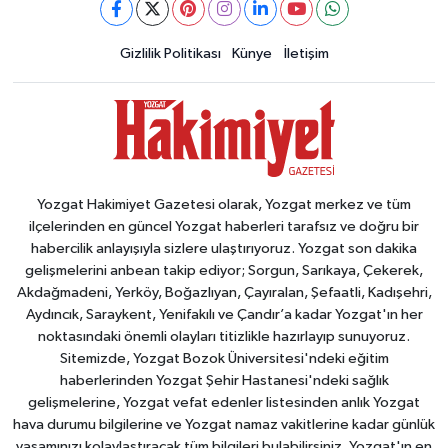
Gizlilik Politikası
Künye
İletişim
Yozgat Hakimiyet Gazetesi olarak, Yozgat merkez ve tüm
ilçelerinden en güncel Yozgat haberleri tarafsız ve doğru bir
habercilik anlayışıyla sizlere ulaştırıyoruz. Yozgat son dakika
gelişmelerini anbean takip ediyor; Sorgun, Sarıkaya, Çekerek,
Akdağmadeni, Yerköy, Boğazlıyan, Çayıralan, Şefaatli, Kadışehri,
Aydıncık, Saraykent, Yenifakılı ve Çandır’a kadar Yozgat'ın her
noktasındaki önemli olayları titizlikle hazırlayıp sunuyoruz.
Sitemizde, Yozgat Bozok Üniversitesi'ndeki eğitim
haberlerinden Yozgat Şehir Hastanesi'ndeki sağlık
gelişmelerine, Yozgat vefat edenler listesinden anlık Yozgat
hava durumu bilgilerine ve Yozgat namaz vakitlerine kadar günlük
yaşamınızı kolaylaştıracak tüm bilgileri bulabilirsiniz. Yozgat'ın en