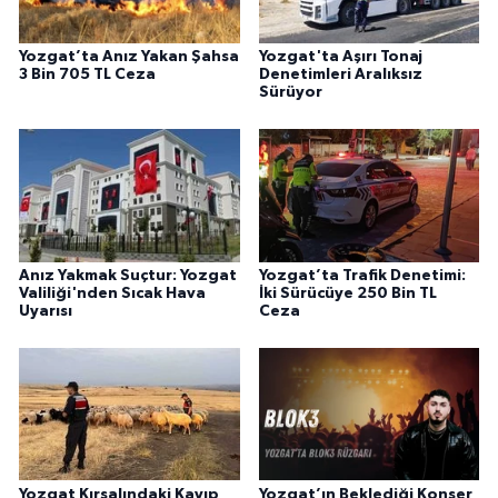
Yozgat’ta Anız Yakan Şahsa
Yozgat'ta Aşırı Tonaj
3 Bin 705 TL Ceza
Denetimleri Aralıksız
Sürüyor
Anız Yakmak Suçtur: Yozgat
Yozgat’ta Trafik Denetimi:
Valiliği'nden Sıcak Hava
İki Sürücüye 250 Bin TL
Uyarısı
Ceza
Yozgat Kırsalındaki Kayıp
Yozgat’ın Beklediği Konser