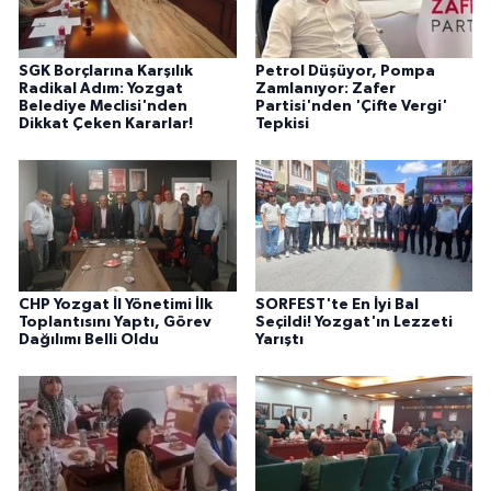
SGK Borçlarına Karşılık
Petrol Düşüyor, Pompa
Radikal Adım: Yozgat
Zamlanıyor: Zafer
Belediye Meclisi'nden
Partisi'nden 'Çifte Vergi'
Dikkat Çeken Kararlar!
Tepkisi
CHP Yozgat İl Yönetimi İlk
SORFEST'te En İyi Bal
Toplantısını Yaptı, Görev
Seçildi! Yozgat'ın Lezzeti
Dağılımı Belli Oldu
Yarıştı