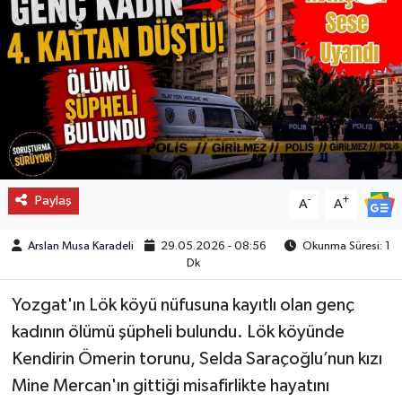
Paylaş
-
+
A
A
Arslan Musa Karadeli
29.05.2026 - 08:56
Okunma Süresi: 1
Dk
Yozgat'ın Lök köyü nüfusuna kayıtlı olan genç
kadının ölümü şüpheli bulundu. Lök köyünde
Kendirin Ömerin torunu, Selda Saraçoğlu’nun kızı
Mine Mercan'ın gittiği misafirlikte hayatını