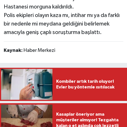
Hastanesi morguna kaldırıldı.
Polis ekipleri olayın kaza mı, intihar mı ya da farklı
bir nedenle mi meydana geldiğini belirlemek
amacıyla geniş çaplı soruşturma başlattı.
Kaynak:
Haber Merkezi
Kombiler artık tarih oluyor!
Evler bu yöntemle ısıtılacak
Kasaplar öneriyor ama
müşteriler almıyor! Tezgahta
kalan o et aslında çok lezzetli