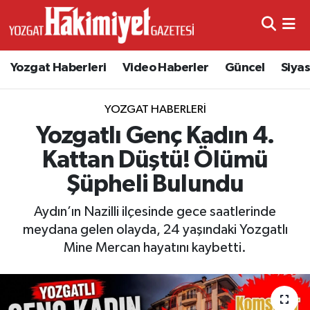
Yozgat Haberleri
Video Haberler
Güncel
Siya
YOZGAT HABERLERI
Yozgatlı Genç Kadın 4.
Kattan Düştü! Ölümü
Şüpheli Bulundu
Aydın’ın Nazilli ilçesinde gece saatlerinde
meydana gelen olayda, 24 yaşındaki Yozgatlı
Mine Mercan hayatını kaybetti.