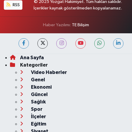
© 2025 Yozgat Hakimiyet. Tüm hakları saklıdır.
RSS
İçerikler kaynak gösterilmeden kopyalanamaz.
Haber Yazılımı:
TE Bilişim
Ana Sayfa
Kategoriler
Video Haberler
Genel
Ekonomi
Güncel
Sağlık
Spor
İlçeler
Eğitim
Siyaset