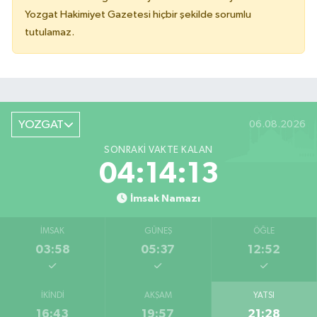
Yozgat Hakimiyet Gazetesi hiçbir şekilde sorumlu
tutulamaz.
YOZGAT
06.08.2026
SONRAKI VAKTE KALAN
04:14:13
İmsak Namazı
İMSAK
GÜNEŞ
ÖĞLE
03:58
05:37
12:52
İKINDI
AKŞAM
YATSI
16:43
19:57
21:28