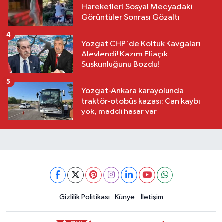
Hareketler! Sosyal Medyadaki
Görüntüler Sonrası Gözaltı
4
Yozgat CHP'de Koltuk Kavgaları
Alevlendi! Kazım Eliaçık
Suskunluğunu Bozdu!
5
Yozgat-Ankara karayolunda
traktör-otobüs kazası: Can kaybı
yok, maddi hasar var
Gizlilik Politikası
Künye
İletişim