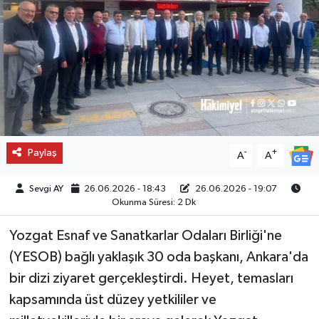
Paylaş
-
+
A
A
Sevgi AY
26.06.2026 - 18:43
26.06.2026 - 19:07
Okunma Süresi: 2 Dk
Yozgat Esnaf ve Sanatkarlar Odaları Birliği'ne
(YESOB) bağlı yaklaşık 30 oda başkanı, Ankara'da
bir dizi ziyaret gerçekleştirdi. Heyet, temasları
kapsamında üst düzey yetkililer ve