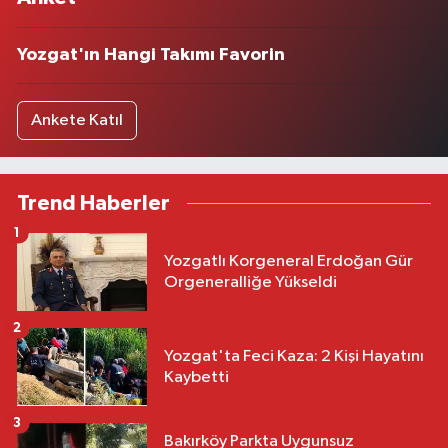
Yozgat'ın Hangi Takımı Favorin
Ankete Katıl
Trend Haberler
1
Yozgatlı Korgeneral Erdoğan Gür
Orgeneralliğe Yükseldi
2
Yozgat'ta Feci Kaza: 2 Kişi Hayatını
Kaybetti
3
Bakırköy Parkta Uygunsuz