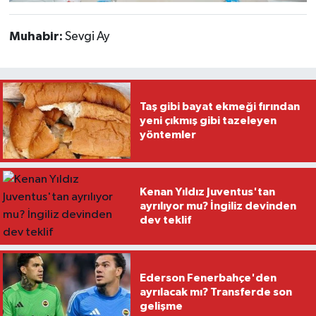
Muhabir:
Sevgi Ay
Taş gibi bayat ekmeği fırından
yeni çıkmış gibi tazeleyen
yöntemler
Kenan Yıldız Juventus'tan
ayrılıyor mu? İngiliz devinden
dev teklif
Ederson Fenerbahçe'den
ayrılacak mı? Transferde son
gelişme