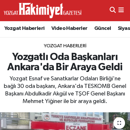
Yozgat Haberleri
Video Haberler
Güncel
Siya
YOZGAT HABERLERI
Yozgatlı Oda Başkanları
Ankara'da Bir Araya Geldi
Yozgat Esnaf ve Sanatkarlar Odaları Birliği'ne
bağlı 30 oda başkanı, Ankara'da TESKOMB Genel
Başkanı Abdulkadir Akgül ve TŞOF Genel Başkanı
Mehmet Yiğiner ile bir araya geldi.