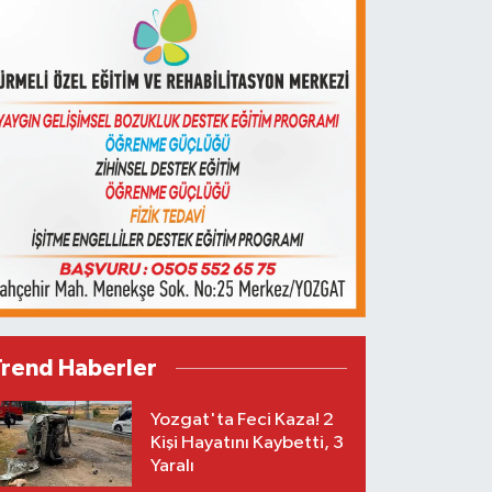
Trend Haberler
Yozgat'ta Feci Kaza! 2
Kişi Hayatını Kaybetti, 3
Yaralı