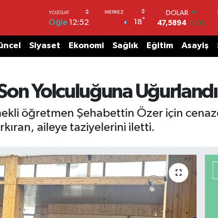
DOLAR
°
18
Öğle
12:52
47,5894
0.08
EURO
55,0398
-0.02
üncel
Siyaset
Ekonomi
Sağlık
Eğitim
Asayiş
STERLİN
64,1581
0.16
GRAM ALTIN
6527.85
0.54
Son Yolculuğuna Uğurlandı
BİST100
13.703
11
mekli öğretmen Şehabettin Özer için cenaz
BITCOIN
an, aileye taziyelerini iletti.
64.927,78
1.32