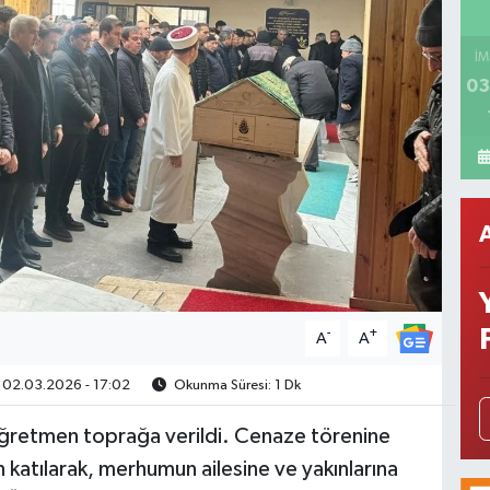
İM
03
-
+
A
A
02.03.2026 - 17:02
Okunma Süresi: 1 Dk
 öğretmen toprağa verildi. Cenaze törenine
atılarak, merhumun ailesine ve yakınlarına