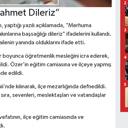
2
ahmet Dileriz”
 yaptığı yazılı açıklamada, "Merhuma
3
ınlarına başsağlığı dileriz" ifadelerini kullandı.
enin yanında olduklarını ifade etti.
r boyunca öğretmenlik mesleğini icra ederek,
4
tildi. Özer'in eğitim camiasına ve ilçeye yapmış
de edildi.
5
nde kılınarak, ilçe mezarlığında defnedildi.
 sıra, sevenleri, meslektaşları ve vatandaşlar
fatının, ilçe eğitim camiasında ve
dı.