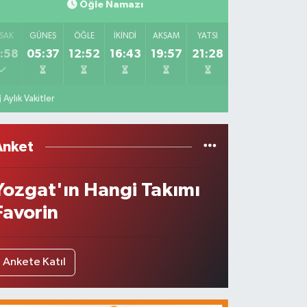
Öğle Namazı
SAK
GÜNEŞ
ÖĞLE
İKINDI
AKŞAM
YATSI
:58
05:37
12:52
16:43
19:57
21:28
Aylık Vakitler
Anket
Yozgat'ın Hangi Takımı
Favorin
Ankete Katıl