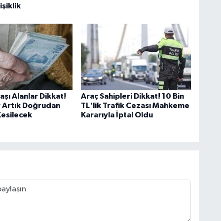
işiklik
şı Alanlar Dikkat!
Araç Sahipleri Dikkat! 10 Bin
r Artık Doğrudan
TL'lik Trafik Cezası Mahkeme
esilecek
Kararıyla İptal Oldu