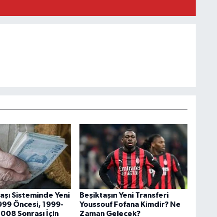
aşı Sisteminde Yeni
Beşiktaşın Yeni Transferi
99 Öncesi, 1999-
Youssouf Fofana Kimdir? Ne
008 Sonrası İçin
Zaman Gelecek?