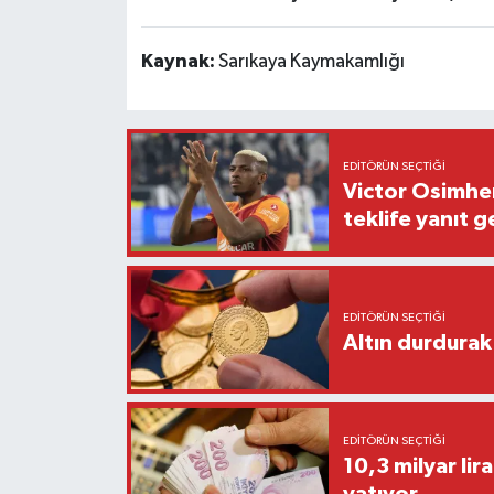
Kaynak:
Sarıkaya Kaymakamlığı
EDITÖRÜN SEÇTIĞI
Victor Osimhen
teklife yanıt g
EDITÖRÜN SEÇTIĞI
Altın durdurak 
EDITÖRÜN SEÇTIĞI
10,3 milyar lira
yatıyor