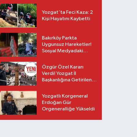
Yozgat'ta Feci Kaza: 2
Kişi Hayatını Kaybetti
Bakırköy Parkta
Uygunsuz Hareketler!
Sosyal Medyadaki
Görüntüler Sonrası
Gözaltı
Özgür Özel Kararı
Verdi! Yozgat İl
Başkanlığına Getirilen
O İsim Açıklandı
Yozgatlı Korgeneral
Erdoğan Gür
Orgeneralliğe Yükseldi