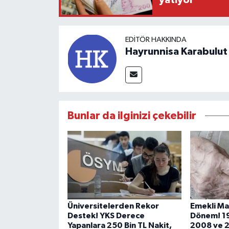
EDITÖR HAKKINDA
Hayrunnisa Karabulut
Bunlar da ilginizi çekebilir
Üniversitelerden Rekor
Emekli Ma
Destek! YKS Derece
Dönem! 19
Yapanlara 250 Bin TL Nakit,
2008 ve 2