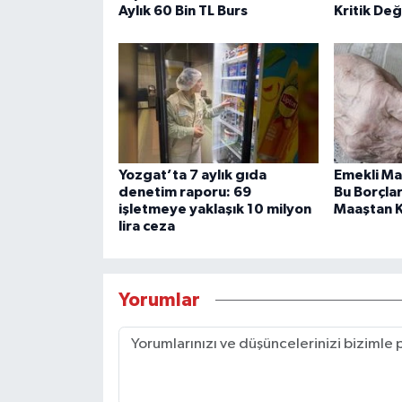
Aylık 60 Bin TL Burs
Kritik Değ
Yozgat’ta 7 aylık gıda
Emekli Maa
denetim raporu: 69
Bu Borçla
işletmeye yaklaşık 10 milyon
Maaştan K
lira ceza
Yorumlar