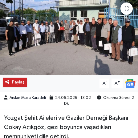
Paylaş
-
+
A
A
Arslan Musa Karadeli
24.06.2026 - 13:02
Okunma Süresi: 2
Dk
Yozgat Şehit Aileleri ve Gaziler Derneği Başkanı
Gökay Açıkgöz, gezi boyunca yaşadıkları
memnuniyeti dile getirdi.