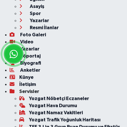
Asayiş
Spor
Yazarlar
Resmi İlanlar
Foto Galeri
Video
Yazarlar
Röportaj
Biyografi
Anketler
Künye
İletişim
Servisler
Yozgat Nöbetçi Eczaneler
Yozgat Hava Durumu
Yozgat Namaz Vakitleri
Yozgat Trafik Yoğunluk Haritası
TFF 3.Lig 3.Grup Puan Durumu ve Fikstür