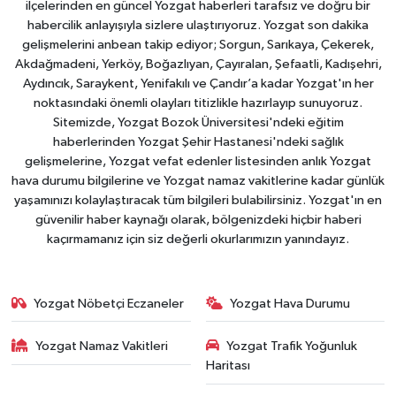
ilçelerinden en güncel Yozgat haberleri tarafsız ve doğru bir
habercilik anlayışıyla sizlere ulaştırıyoruz. Yozgat son dakika
gelişmelerini anbean takip ediyor; Sorgun, Sarıkaya, Çekerek,
Akdağmadeni, Yerköy, Boğazlıyan, Çayıralan, Şefaatli, Kadışehri,
Aydıncık, Saraykent, Yenifakılı ve Çandır’a kadar Yozgat'ın her
noktasındaki önemli olayları titizlikle hazırlayıp sunuyoruz.
Sitemizde, Yozgat Bozok Üniversitesi'ndeki eğitim
haberlerinden Yozgat Şehir Hastanesi'ndeki sağlık
gelişmelerine, Yozgat vefat edenler listesinden anlık Yozgat
hava durumu bilgilerine ve Yozgat namaz vakitlerine kadar günlük
yaşamınızı kolaylaştıracak tüm bilgileri bulabilirsiniz. Yozgat'ın en
güvenilir haber kaynağı olarak, bölgenizdeki hiçbir haberi
kaçırmamanız için siz değerli okurlarımızın yanındayız.
Yozgat Nöbetçi Eczaneler
Yozgat Hava Durumu
Yozgat Namaz Vakitleri
Yozgat Trafik Yoğunluk
Haritası