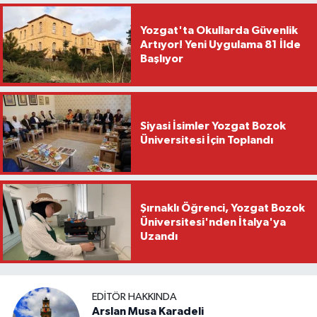
Yozgat'ta Okullarda Güvenlik
Artıyor! Yeni Uygulama 81 İlde
Başlıyor
Siyasi İsimler Yozgat Bozok
Üniversitesi İçin Toplandı
Şırnaklı Öğrenci, Yozgat Bozok
Üniversitesi'nden İtalya'ya
Uzandı
EDITÖR HAKKINDA
Arslan Musa Karadeli