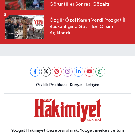
Görüntüler Sonrası Gözaltı
5
Özgür Özel Kararı Verdi! Yozgat İl
Başkanlığına Getirilen O İsim
Açıklandı
Gizlilik Politikası
Künye
İletişim
Yozgat Hakimiyet Gazetesi olarak, Yozgat merkez ve tüm