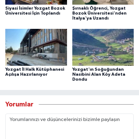
Siyasi İsimler Yozgat Bozok
Şırnaklı Öğrenci, Yozgat
Üniversitesi İçin Toplandı
Bozok Üniversitesi'nden
İtalya'ya Uzandı
Yozgat İl Halk Kütüphanesi
Yozgat'ın Soğuğundan
Açılışa Hazırlanıyor
Nasibini Alan Köy Adeta
Dondu
Yorumlar