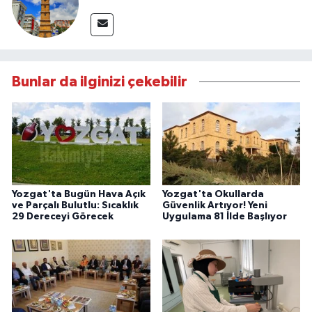
Bunlar da ilginizi çekebilir
Yozgat'ta Bugün Hava Açık
Yozgat'ta Okullarda
ve Parçalı Bulutlu: Sıcaklık
Güvenlik Artıyor! Yeni
29 Dereceyi Görecek
Uygulama 81 İlde Başlıyor