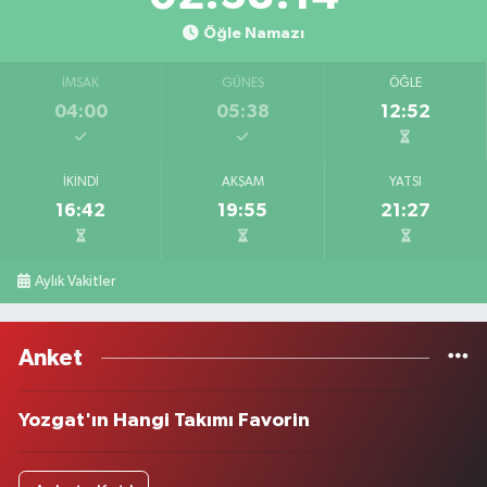
Öğle Namazı
İMSAK
GÜNEŞ
ÖĞLE
04:00
05:38
12:52
İKINDI
AKŞAM
YATSI
16:42
19:55
21:27
Aylık Vakitler
Anket
Yozgat'ın Hangi Takımı Favorin