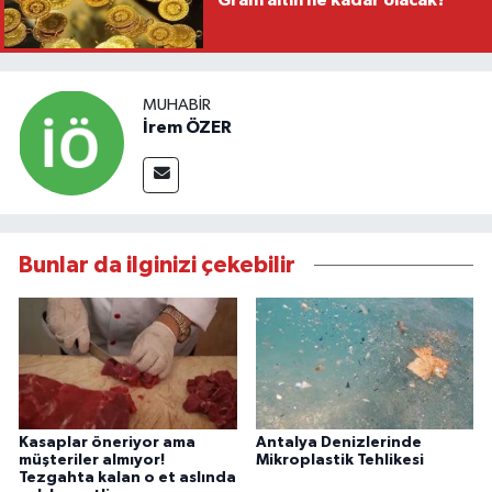
Gram altın ne kadar olacak?
MUHABIR
İrem ÖZER
Bunlar da ilginizi çekebilir
Kasaplar öneriyor ama
Antalya Denizlerinde
müşteriler almıyor!
Mikroplastik Tehlikesi
Tezgahta kalan o et aslında