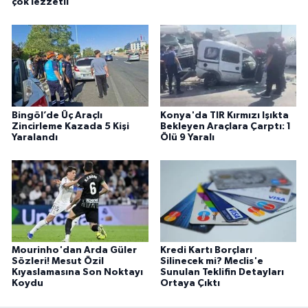
çok lezzetli
Bingöl’de Üç Araçlı
Konya'da TIR Kırmızı Işıkta
Zincirleme Kazada 5 Kişi
Bekleyen Araçlara Çarptı: 1
Yaralandı
Ölü 9 Yaralı
Mourinho'dan Arda Güler
Kredi Kartı Borçları
Sözleri! Mesut Özil
Silinecek mi? Meclis'e
Kıyaslamasına Son Noktayı
Sunulan Teklifin Detayları
Koydu
Ortaya Çıktı