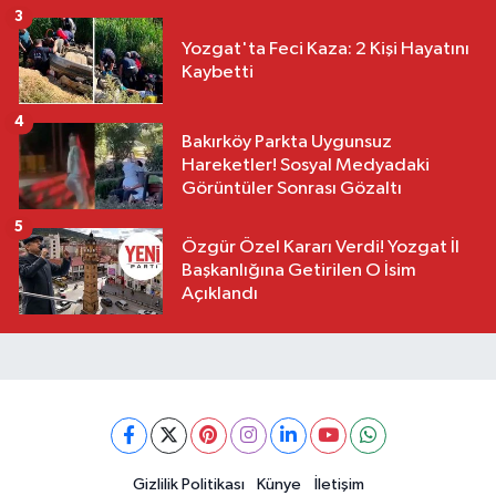
3
Yozgat'ta Feci Kaza: 2 Kişi Hayatını
Kaybetti
4
Bakırköy Parkta Uygunsuz
Hareketler! Sosyal Medyadaki
Görüntüler Sonrası Gözaltı
5
Özgür Özel Kararı Verdi! Yozgat İl
Başkanlığına Getirilen O İsim
Açıklandı
Gizlilik Politikası
Künye
İletişim