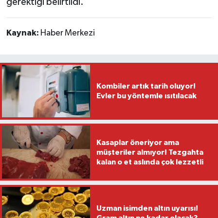
gerektiği belirtildi.
Kaynak:
Haber Merkezi
Kombiler artık tarih oluyor!
Evler bu yöntemle ısıtılacak
Kasaplar öneriyor ama
müşteriler almıyor! Tezgahta
kalan o et aslında çok lezzetli
Uzman isimden altın uyarısı!