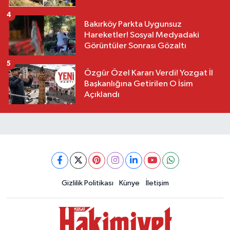
4
Bakırköy Parkta Uygunsuz
Hareketler! Sosyal Medyadaki
Görüntüler Sonrası Gözaltı
5
Özgür Özel Kararı Verdi! Yozgat İl
Başkanlığına Getirilen O İsim
Açıklandı
Gizlilik Politikası
Künye
İletişim