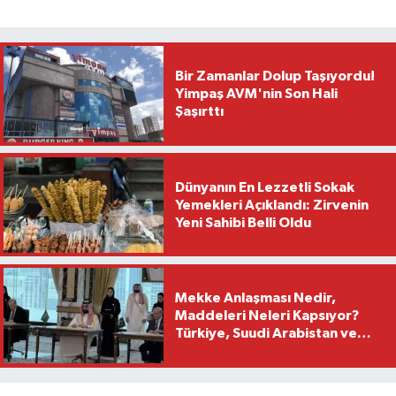
Bir Zamanlar Dolup Taşıyordu!
Yimpaş AVM'nin Son Hali
Şaşırttı
Dünyanın En Lezzetli Sokak
Yemekleri Açıklandı: Zirvenin
Yeni Sahibi Belli Oldu
Mekke Anlaşması Nedir,
Maddeleri Neleri Kapsıyor?
Türkiye, Suudi Arabistan ve
Pakistan Ortak Savunma Paktı
Detayları