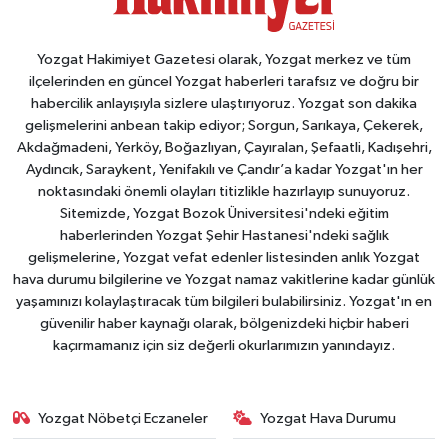
Yozgat Hakimiyet Gazetesi olarak, Yozgat merkez ve tüm
ilçelerinden en güncel Yozgat haberleri tarafsız ve doğru bir
habercilik anlayışıyla sizlere ulaştırıyoruz. Yozgat son dakika
gelişmelerini anbean takip ediyor; Sorgun, Sarıkaya, Çekerek,
Akdağmadeni, Yerköy, Boğazlıyan, Çayıralan, Şefaatli, Kadışehri,
Aydıncık, Saraykent, Yenifakılı ve Çandır’a kadar Yozgat'ın her
noktasındaki önemli olayları titizlikle hazırlayıp sunuyoruz.
Sitemizde, Yozgat Bozok Üniversitesi'ndeki eğitim
haberlerinden Yozgat Şehir Hastanesi'ndeki sağlık
gelişmelerine, Yozgat vefat edenler listesinden anlık Yozgat
hava durumu bilgilerine ve Yozgat namaz vakitlerine kadar günlük
yaşamınızı kolaylaştıracak tüm bilgileri bulabilirsiniz. Yozgat'ın en
güvenilir haber kaynağı olarak, bölgenizdeki hiçbir haberi
kaçırmamanız için siz değerli okurlarımızın yanındayız.
Yozgat Nöbetçi Eczaneler
Yozgat Hava Durumu