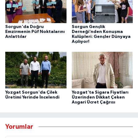
Sorgun'da Doğru
Sorgun Gençlik
Emzirmenin Püf Noktalarını
Derneği’nden Konuşma
Anlattılar
Kulüpleri: Gençler Dünyaya
Açılıyor!
Yozgat Sorgun'da Çilek
Yozgat'ta Sigara Fiyatları
Üretimi Yerinde İncelendi
Üzerinden Dikkat Çeken
Asgari Ücret Çağrısı
Yorumlar