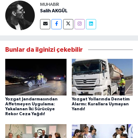
MUHABIR
Salih AKGÜL
Bunlar da ilginizi çekebilir
Yozgat Jandarmasından
Yozgat Yollarında Denetim
Affetmeyen Uygulama:
Alarmı: Kurallara Uymayan
Yakalanan İki Sürücüye
Yandı!
Rekor Ceza Yağdı!