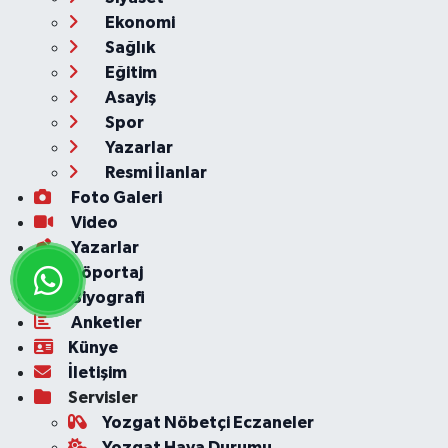
Ekonomi
Sağlık
Eğitim
Asayiş
Spor
Yazarlar
Resmi İlanlar
Foto Galeri
Video
Yazarlar
Röportaj
Biyografi
Anketler
Künye
İletişim
Servisler
Yozgat Nöbetçi Eczaneler
Yozgat Hava Durumu