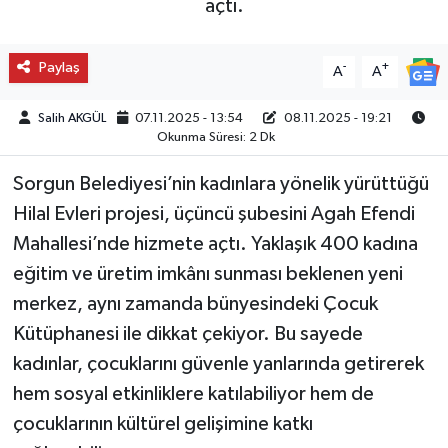
açtı.
Paylaş
-
+
A
A
Salih AKGÜL
07.11.2025 - 13:54
08.11.2025 - 19:21
Okunma Süresi: 2 Dk
Sorgun Belediyesi’nin kadınlara yönelik yürüttüğü
Hilal Evleri projesi, üçüncü şubesini Agah Efendi
Mahallesi’nde hizmete açtı. Yaklaşık 400 kadına
eğitim ve üretim imkânı sunması beklenen yeni
merkez, aynı zamanda bünyesindeki Çocuk
Kütüphanesi ile dikkat çekiyor. Bu sayede
kadınlar, çocuklarını güvenle yanlarında getirerek
hem sosyal etkinliklere katılabiliyor hem de
çocuklarının kültürel gelişimine katkı