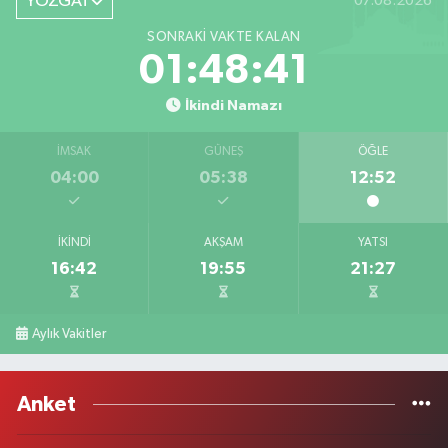
YOZGAT
07.08.2026
SONRAKI VAKTE KALAN
01:48:41
İkindi Namazı
İMSAK
GÜNEŞ
ÖĞLE
04:00
05:38
12:52
İKINDI
AKŞAM
YATSI
16:42
19:55
21:27
Aylık Vakitler
Anket