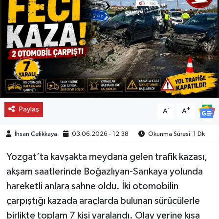
Paylaş
-
+
A
A
İhsan Çelikkaya
03.06.2026 - 12:38
Okunma Süresi: 1 Dk
Yozgat’ta kavşakta meydana gelen trafik kazası,
akşam saatlerinde Boğazlıyan-Sarıkaya yolunda
hareketli anlara sahne oldu. İki otomobilin
çarpıştığı kazada araçlarda bulunan sürücülerle
birlikte toplam 7 kişi yaralandı. Olay yerine kısa