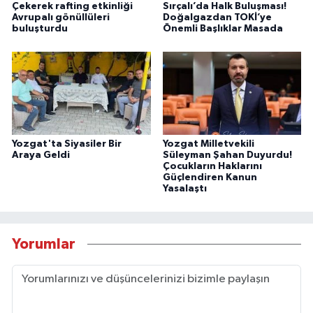
Çekerek rafting etkinliği
Sırçalı’da Halk Buluşması!
Avrupalı gönüllüleri
Doğalgazdan TOKİ’ye
buluşturdu
Önemli Başlıklar Masada
Yozgat'ta Siyasiler Bir
Yozgat Milletvekili
Araya Geldi
Süleyman Şahan Duyurdu!
Çocukların Haklarını
Güçlendiren Kanun
Yasalaştı
Yorumlar