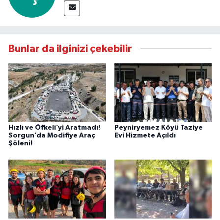
Bunlar da ilginizi çekebilir
Hızlı ve Öfkeli’yi Aratmadı!
Peyniryemez Köyü Taziye
Sorgun’da Modifiye Araç
Evi Hizmete Açıldı
Şöleni!