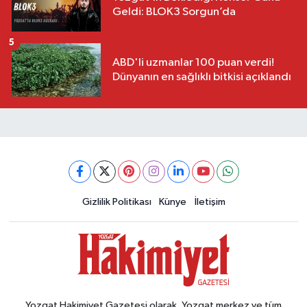
Geldi: BLOK3 Sorgun’da
5
ABD'li uzmanlar 100 puan verdi!
Dünyanın en sağlıklı bitkisi açıklandı
Gizlilik Politikası
Künye
İletişim
Yozgat Hakimiyet Gazetesi olarak, Yozgat merkez ve tüm