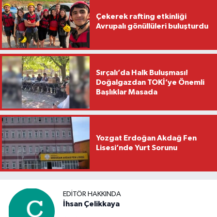
Çekerek rafting etkinliği
Avrupalı gönüllüleri buluşturdu
Sırçalı’da Halk Buluşması!
Doğalgazdan TOKİ’ye Önemli
Başlıklar Masada
Yozgat Erdoğan Akdağ Fen
Lisesi’nde Yurt Sorunu
EDITÖR HAKKINDA
İhsan Çelikkaya