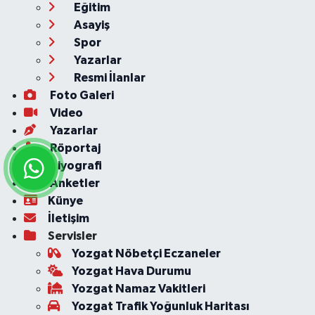
Eğitim
Asayiş
Spor
Yazarlar
Resmi İlanlar
Foto Galeri
Video
Yazarlar
Röportaj
Biyografi
Anketler
Künye
İletişim
Servisler
Yozgat Nöbetçi Eczaneler
Yozgat Hava Durumu
Yozgat Namaz Vakitleri
Yozgat Trafik Yoğunluk Haritası