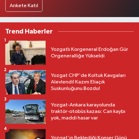
Ankete Katıl
Trend Haberler
1
Yozgatlı Korgeneral Erdoğan Gür
Orgeneralliğe Yükseldi
2
Yozgat CHP'de Koltuk Kavgaları
Alevlendi! Kazım Eliaçık
Suskunluğunu Bozdu!
3
Yozgat-Ankara karayolunda
traktör-otobüs kazası: Can kaybı
yok, maddi hasar var
4
Yozgat’ın Beklediği Konser Günü