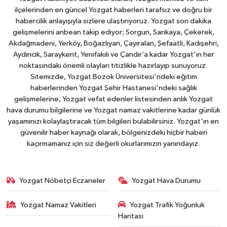
ilçelerinden en güncel Yozgat haberleri tarafsız ve doğru bir
habercilik anlayışıyla sizlere ulaştırıyoruz. Yozgat son dakika
gelişmelerini anbean takip ediyor; Sorgun, Sarıkaya, Çekerek,
Akdağmadeni, Yerköy, Boğazlıyan, Çayıralan, Şefaatli, Kadışehri,
Aydıncık, Saraykent, Yenifakılı ve Çandır’a kadar Yozgat'ın her
noktasındaki önemli olayları titizlikle hazırlayıp sunuyoruz.
Sitemizde, Yozgat Bozok Üniversitesi'ndeki eğitim
haberlerinden Yozgat Şehir Hastanesi'ndeki sağlık
gelişmelerine, Yozgat vefat edenler listesinden anlık Yozgat
hava durumu bilgilerine ve Yozgat namaz vakitlerine kadar günlük
yaşamınızı kolaylaştıracak tüm bilgileri bulabilirsiniz. Yozgat'ın en
güvenilir haber kaynağı olarak, bölgenizdeki hiçbir haberi
kaçırmamanız için siz değerli okurlarımızın yanındayız.
Yozgat Nöbetçi Eczaneler
Yozgat Hava Durumu
Yozgat Namaz Vakitleri
Yozgat Trafik Yoğunluk
Haritası