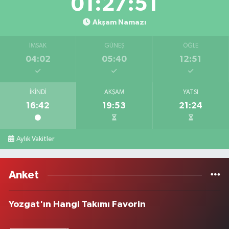
01:27:51
Akşam Namazı
İMSAK
GÜNEŞ
ÖĞLE
04:02
05:40
12:51
İKINDI
AKŞAM
YATSI
16:42
19:53
21:24
Aylık Vakitler
Anket
Yozgat'ın Hangi Takımı Favorin