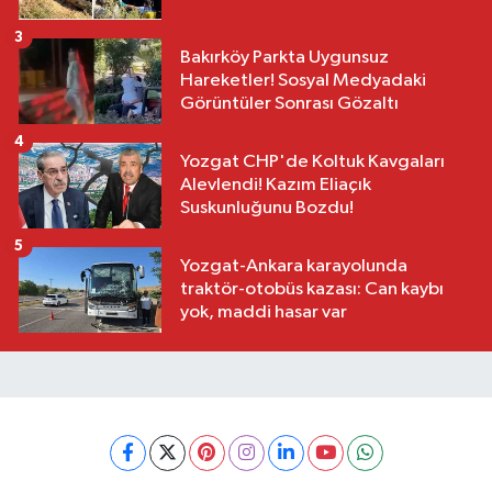
3
Bakırköy Parkta Uygunsuz
Hareketler! Sosyal Medyadaki
Görüntüler Sonrası Gözaltı
4
Yozgat CHP'de Koltuk Kavgaları
Alevlendi! Kazım Eliaçık
Suskunluğunu Bozdu!
5
Yozgat-Ankara karayolunda
traktör-otobüs kazası: Can kaybı
yok, maddi hasar var