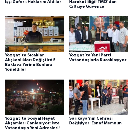
İşçi Zaferi: Haklarını Aldılar
Hareketliliği! TMO’dan
Çiftçiye Güvence
Yozgat’ta Sıcaklar
Yozgat'ta Yeni Parti
Alışkanlıkları Değiştirdi!
Vatandaşlarla Kucaklaşıyor
Baklava Yerine Bunlara
Yöneldiler
Yozgat'ta Sosyal Hayat
Sarıkaya'nın Çehresi
Akşamları Canlanıyor: İşte
Değişiyor: Esnaf Memnun
Vatandaşın Yeni Adresleri!