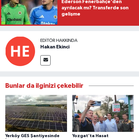
Ederson Fenerbahçe'den
ayrılacak mı? Transferde son
gelişme
EDITÖR HAKKINDA
Hakan Ekinci
Bunlar da ilginizi çekebilir
Yerköy GES Şantiyesinde
Yozgat’ta Hasat