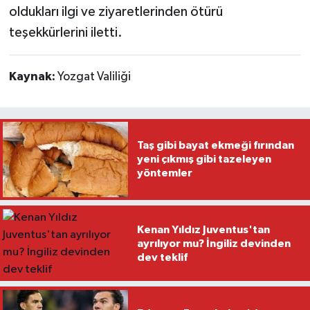
oldukları ilgi ve ziyaretlerinden ötürü
teşekkürlerini iletti.
Kaynak:
Yozgat Valiliği
Taş gibi bayat ekmeği fırından
yeni çıkmış gibi tazeleyen
yöntemler
Kenan Yıldız Juventus'tan
ayrılıyor mu? İngiliz devinden
dev teklif