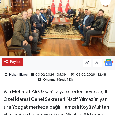
Paylaş
-
+
A
A
Hakan Ekinci
03.02.2026 - 05:39
03.02.2026 - 12:48
Okunma Süresi: 1 Dk
Vali Mehmet Ali Özkan’ı ziyaret eden heyette, İl
Özel İdaresi Genel Sekreteri Nazif Yılmaz’ın yanı
sıra Yozgat merkeze bağlı Hamzalı Köyü Muhtarı
Hasan Bozdağ ve Evci Köyü Muhtarı Ali Güneş