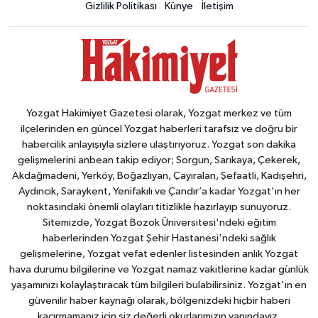
Gizlilik Politikası
Künye
İletişim
Yozgat Hakimiyet Gazetesi olarak, Yozgat merkez ve tüm
ilçelerinden en güncel Yozgat haberleri tarafsız ve doğru bir
habercilik anlayışıyla sizlere ulaştırıyoruz. Yozgat son dakika
gelişmelerini anbean takip ediyor; Sorgun, Sarıkaya, Çekerek,
Akdağmadeni, Yerköy, Boğazlıyan, Çayıralan, Şefaatli, Kadışehri,
Aydıncık, Saraykent, Yenifakılı ve Çandır’a kadar Yozgat'ın her
noktasındaki önemli olayları titizlikle hazırlayıp sunuyoruz.
Sitemizde, Yozgat Bozok Üniversitesi'ndeki eğitim
haberlerinden Yozgat Şehir Hastanesi'ndeki sağlık
gelişmelerine, Yozgat vefat edenler listesinden anlık Yozgat
hava durumu bilgilerine ve Yozgat namaz vakitlerine kadar günlük
yaşamınızı kolaylaştıracak tüm bilgileri bulabilirsiniz. Yozgat'ın en
güvenilir haber kaynağı olarak, bölgenizdeki hiçbir haberi
kaçırmamanız için siz değerli okurlarımızın yanındayız.