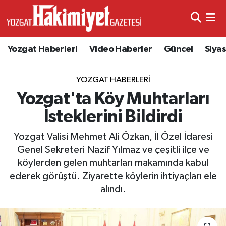
Yozgat Haberleri
Video Haberler
Güncel
Siya
YOZGAT HABERLERI
Yozgat'ta Köy Muhtarları
İsteklerini Bildirdi
Yozgat Valisi Mehmet Ali Özkan, İl Özel İdaresi
Genel Sekreteri Nazif Yılmaz ve çeşitli ilçe ve
köylerden gelen muhtarları makamında kabul
ederek görüştü. Ziyarette köylerin ihtiyaçları ele
alındı.