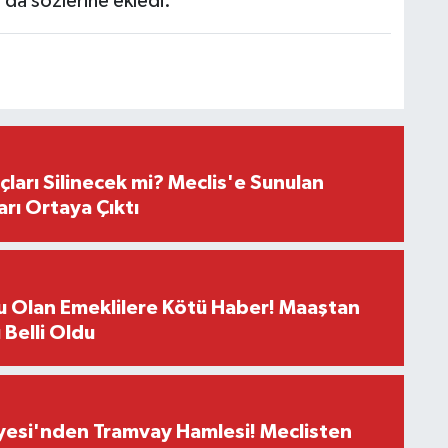
 da sözlerine ekledi.
çları Silinecek mi? Meclis'e Sunulan
arı Ortaya Çıktı
u Olan Emeklilere Kötü Haber! Maaştan
ı Belli Oldu
yesi'nden Tramvay Hamlesi! Meclisten