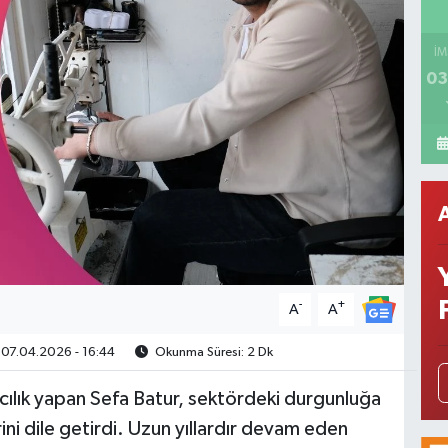
İM
03
-
+
A
A
07.04.2026 - 16:44
Okunma Süresi: 2 Dk
acılık yapan Sefa Batur, sektördeki durgunluğa
ni dile getirdi. Uzun yıllardır devam eden