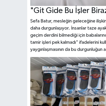
"Git Gide Bu İşler Bir
Sefa Batur, mesleğin geleceğine ilişki
daha durgunlaşıyor. İnsanlar taze aya
geçim derdini bilmediği için babalarınd
tamir işleri pek kalmadı" ifadelerini k
yaygınlaşmasının da bu durgunluğun ana