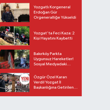
Yozgatlı Korgeneral
Erdoğan Gür
Orgeneralliğe Yükseldi
Yozgat'ta Feci Kaza: 2
Kişi Hayatını Kaybetti
Bakırköy Parkta
Uygunsuz Hareketler!
Sosyal Medyadaki
Görüntüler Sonrası
Gözaltı
Özgür Özel Kararı
Verdi! Yozgat İl
Başkanlığına Getirilen
O İsim Açıklandı