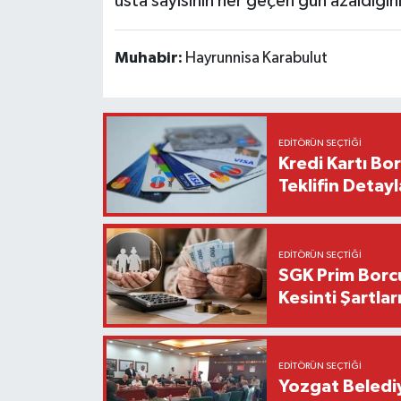
usta sayısının her geçen gün azaldığını
Muhabir:
Hayrunnisa Karabulut
EDITÖRÜN SEÇTIĞI
Kredi Kartı Bor
Teklifin Detayl
EDITÖRÜN SEÇTIĞI
SGK Prim Borc
Kesinti Şartlar
EDITÖRÜN SEÇTIĞI
Yozgat Beledi