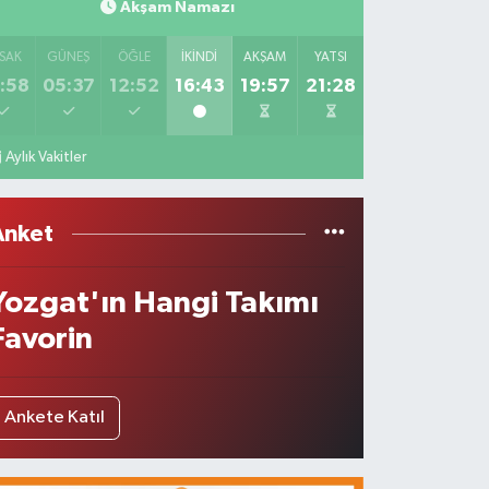
Akşam Namazı
SAK
GÜNEŞ
ÖĞLE
İKINDI
AKŞAM
YATSI
:58
05:37
12:52
16:43
19:57
21:28
Aylık Vakitler
Anket
Yozgat'ın Hangi Takımı
Favorin
Ankete Katıl