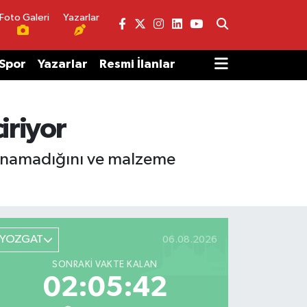
Foto Galeri
Yazarlar
Spor
Yazarlar
Resmi İlanlar
iriyor
ulunamadığını ve malzeme
YOZGAT
06.08.2026
SONRAKI VAKTE KALAN
02:05:42