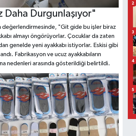
2
az Daha Durgunlaşıyor"
n değerlendirmesinde, "Git gide bu işler biraz
3
kkabı almayı öngörüyorlar. Çocuklar da zaten
an genelde yeni ayakkabı istiyorlar. Eskisi gibi
ullandı. Fabrikasyon ve ucuz ayakkabıların
4
 nedenleri arasında gösterildiği belirtildi.
5