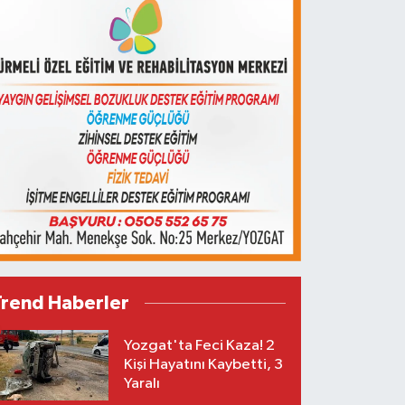
Trend Haberler
Yozgat'ta Feci Kaza! 2
Kişi Hayatını Kaybetti, 3
Yaralı