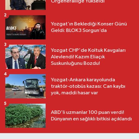
Orgeneralliğe Yükseldi
2
Yozgat’ın Beklediği Konser Günü
Geldi: BLOK3 Sorgun’da
3
Yozgat CHP'de Koltuk Kavgaları
Alevlendi! Kazım Eliaçık
Suskunluğunu Bozdu!
4
Yozgat-Ankara karayolunda
traktör-otobüs kazası: Can kaybı
yok, maddi hasar var
5
ABD'li uzmanlar 100 puan verdi!
Dünyanın en sağlıklı bitkisi açıklandı