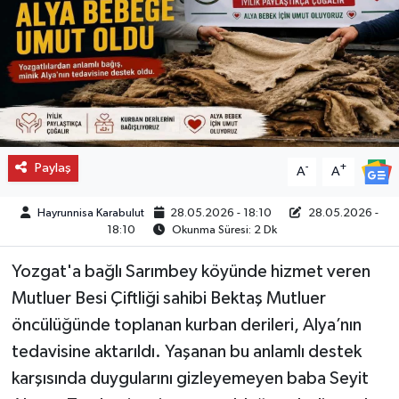
Paylaş
-
+
A
A
Hayrunnisa Karabulut
28.05.2026 - 18:10
28.05.2026 -
18:10
Okunma Süresi: 2 Dk
Yozgat'a bağlı Sarımbey köyünde hizmet veren
Mutluer Besi Çiftliği sahibi Bektaş Mutluer
öncülüğünde toplanan kurban derileri, Alya’nın
tedavisine aktarıldı. Yaşanan bu anlamlı destek
karşısında duygularını gizleyemeyen baba Seyit