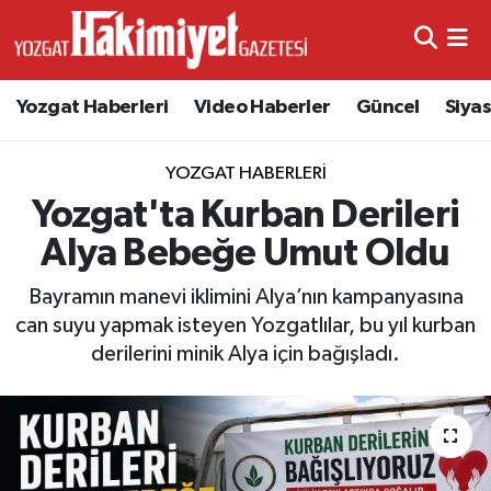
Yozgat Haberleri
Video Haberler
Güncel
Siya
YOZGAT HABERLERI
Yozgat'ta Kurban Derileri
Alya Bebeğe Umut Oldu
Bayramın manevi iklimini Alya’nın kampanyasına
can suyu yapmak isteyen Yozgatlılar, bu yıl kurban
derilerini minik Alya için bağışladı.