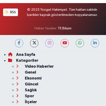
© 2025 Yozgat Hakimiyet. Tüm hakları saklıdır.
RSS
İçerikler kaynak gösterilmeden kopyalanamaz.
Haber Yazılımı:
TE Bilişim
Ana Sayfa
Kategoriler
Video Haberler
Genel
Ekonomi
Güncel
Sağlık
Spor
İlçeler