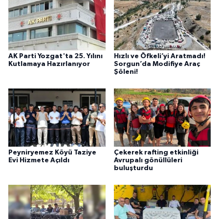
AK Parti Yozgat'ta 25. Yılını
Hızlı ve Öfkeli’yi Aratmadı!
Kutlamaya Hazırlanıyor
Sorgun’da Modifiye Araç
Şöleni!
Peyniryemez Köyü Taziye
Çekerek rafting etkinliği
Evi Hizmete Açıldı
Avrupalı gönüllüleri
buluşturdu