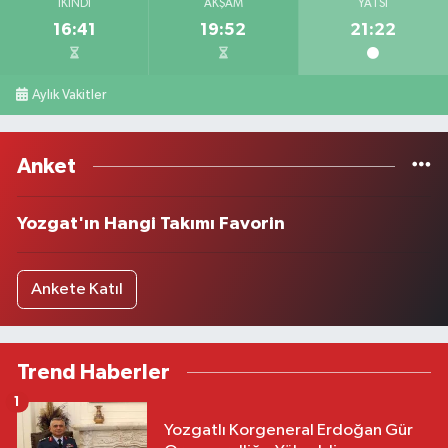
İKINDI
AKŞAM
YATSI
16:41
19:52
21:22
Aylık Vakitler
Anket
Yozgat'ın Hangi Takımı Favorin
Ankete Katıl
Trend Haberler
1
Yozgatlı Korgeneral Erdoğan Gür