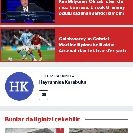
Kim Milyoner Olmak İster'de
müzik sorusu: En çok Grammy
ödülü kazanan şarkıcı kimdir?
Galatasaray'ın Gabriel
Martinelli planı belli oldu:
Arsenal'dan tek transfer şartı
EDITÖR HAKKINDA
Hayrunnisa Karabulut
Bunlar da ilginizi çekebilir