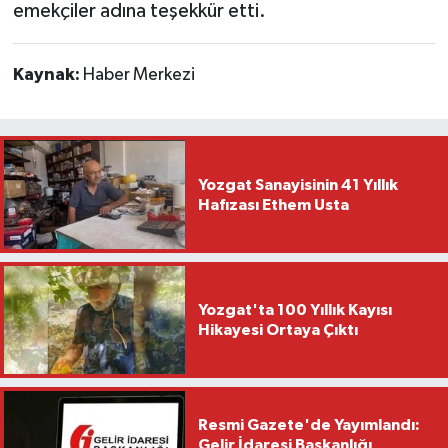
emekçiler adına teşekkür etti.
Kaynak:
Haber Merkezi
Yozgat Sanayisinin 41 Yıllık
Hafızası Ethem Usta
Yozgat'ta 100 Yıllık Kayısı
Hikayesi Ortaya Çıktı
Resmi Gazete'de Yayımlandı:
Gelir İdaresi Başkanlığı