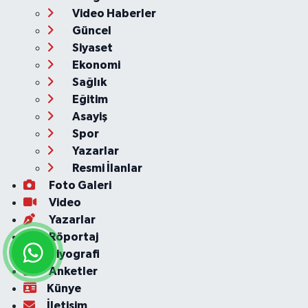
Video Haberler
Güncel
Siyaset
Ekonomi
Sağlık
Eğitim
Asayiş
Spor
Yazarlar
Resmi İlanlar
Foto Galeri
Video
Yazarlar
Röportaj
Biyografi
Anketler
Künye
İletişim