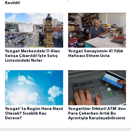
Kesildi!
Yozgat Merkezdeki 11 Alan
Yozgat Sanayisinin 41 Yıllık
Satışa Çıkarıldı! İşte Satış
Hafızası Ethem Usta
Listesindeki Yerler
Yozgat'ta Bugün Hava Nasıl
Yozgatlılar Dikkat! ATM'den
Olacak? Sıcaklık Kaç
Para Çekerken Artık Bu
Derece?
Ayrıntıyla Karşılaşabilirsiniz