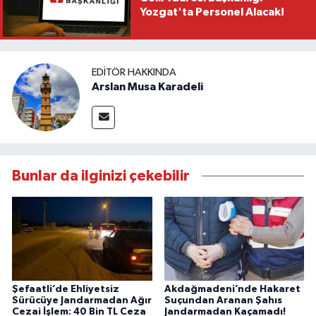
Yozgat'ta Personel Alacak!
EDITÖR HAKKINDA
Arslan Musa Karadeli
Bunlar da ilginizi çekebilir
Şefaatli’de Ehliyetsiz
Akdağmadeni’nde Hakaret
Sürücüye Jandarmadan Ağır
Suçundan Aranan Şahıs
Cezai İşlem: 40 Bin TL Ceza
Jandarmadan Kaçamadı!