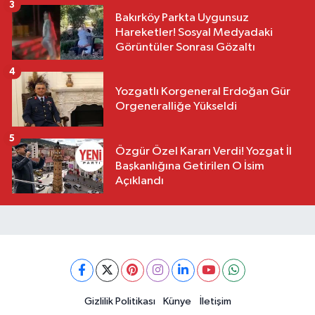
3
Bakırköy Parkta Uygunsuz
Hareketler! Sosyal Medyadaki
Görüntüler Sonrası Gözaltı
4
Yozgatlı Korgeneral Erdoğan Gür
Orgeneralliğe Yükseldi
5
Özgür Özel Kararı Verdi! Yozgat İl
Başkanlığına Getirilen O İsim
Açıklandı
Gizlilik Politikası
Künye
İletişim